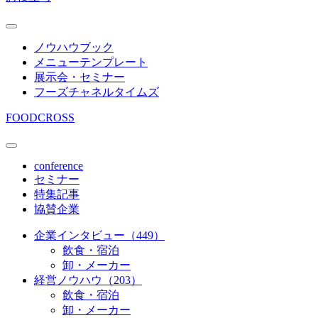
ノウハウブック
メニューテンプレート
展示会・セミナー
フーズチャネルタイムズ
FOODCROSS
conference
セミナー
特集記事
協賛企業
企業インタビュー（449）
飲食・宿泊
卸・メーカー
経営ノウハウ（203）
飲食・宿泊
卸・メーカー