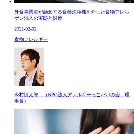
外食事業者が懸念する食器洗浄機を介した食物アレル
ゲン混入の実態と対策
2021-02-02
食物アレルギー
今村慎太郎 （NPO法人アレルギーっこパパの会 理
事長）