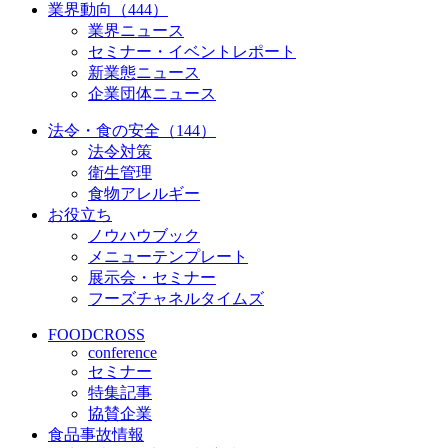
業界動向（444）
業界ニュース
セミナー・イベントレポート
新業態ニュース
企業団体ニュース
法令・食の安全（144）
法令対策
衛生管理
食物アレルギー
お役立ち
ノウハウブック
メニューテンプレート
展示会・セミナー
フーズチャネルタイムズ
FOODCROSS
conference
セミナー
特集記事
協賛企業
食品事故情報