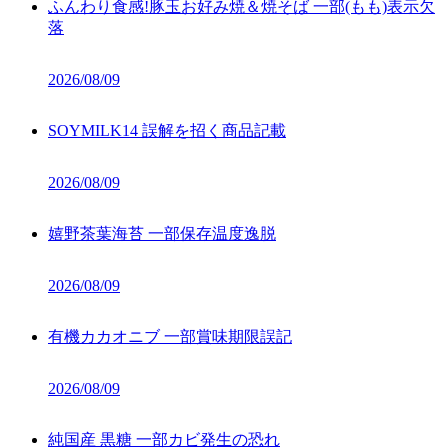
ふんわり食感!豚玉お好み焼＆焼そば 一部(もも)表示欠
落
2026/08/09
SOYMILK14 誤解を招く商品記載
2026/08/09
嬉野茶葉海苔 一部保存温度逸脱
2026/08/09
有機カカオニブ 一部賞味期限誤記
2026/08/09
純国産 黒糖 一部カビ発生の恐れ