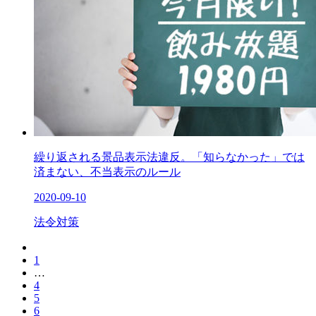
繰り返される景品表示法違反。「知らなかった」では
済まない、不当表示のルール
2020-09-10
法令対策
1
…
4
5
6