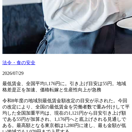
法令・食の安全
2026/07/29
最低賃金、全国平均1,176円に。引き上げ目安は55円。地域
格差是正を加速、価格転嫁と生産性向上が急務
令和8年度の地域別最低賃金額改定の目安が示された。今回
の改定により、全国の最低賃金を労働者数で重み付けして平
均した全国加重平均は、現在の1,121円から目安引き上げ額
である55円が加算され、1,176円へと底上げされる見通しで
ある。最高額となる東京都は1,280円に達し、最も金額が低
い地域でも1,079円まで上昇する。