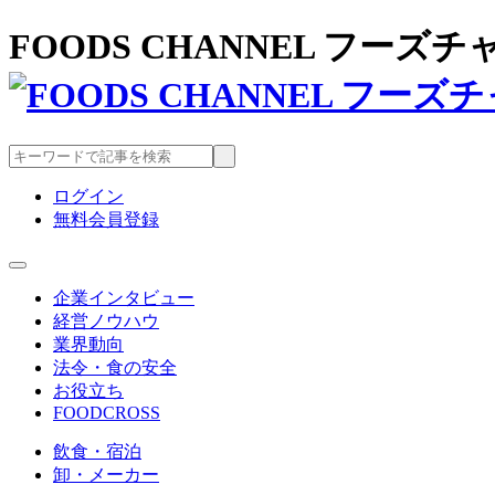
FOODS CHANNEL フー
ログイン
無料会員登録
企業インタビュー
経営ノウハウ
業界動向
法令・食の安全
お役立ち
FOODCROSS
飲食・宿泊
卸・メーカー