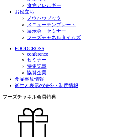
食物アレルギー
お役立ち
ノウハウブック
メニューテンプレート
展示会・セミナー
フーズチャネルタイムズ
FOODCROSS
conference
セミナー
特集記事
協賛企業
食品事故情報
衛生と表示の法令・制度情報
フーズチャネル会員特典