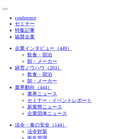
conference
セミナー
特集記事
協賛企業
企業インタビュー（449）
飲食・宿泊
卸・メーカー
経営ノウハウ（203）
飲食・宿泊
卸・メーカー
業界動向（444）
業界ニュース
セミナー・イベントレポート
新業態ニュース
企業団体ニュース
法令・食の安全（144）
法令対策
衛生管理