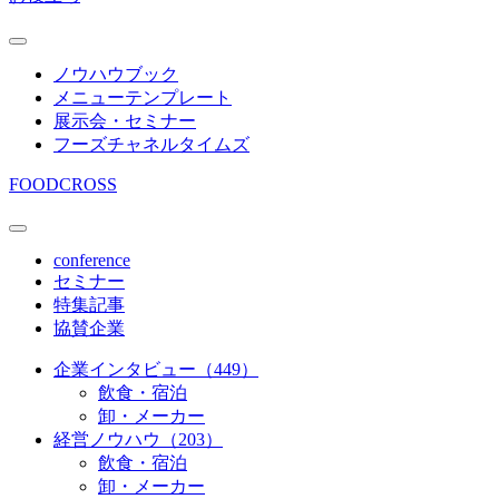
ノウハウブック
メニューテンプレート
展示会・セミナー
フーズチャネルタイムズ
FOODCROSS
conference
セミナー
特集記事
協賛企業
企業インタビュー（449）
飲食・宿泊
卸・メーカー
経営ノウハウ（203）
飲食・宿泊
卸・メーカー