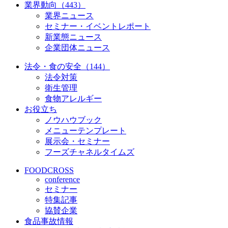
業界動向（443）
業界ニュース
セミナー・イベントレポート
新業態ニュース
企業団体ニュース
法令・食の安全（144）
法令対策
衛生管理
食物アレルギー
お役立ち
ノウハウブック
メニューテンプレート
展示会・セミナー
フーズチャネルタイムズ
FOODCROSS
conference
セミナー
特集記事
協賛企業
食品事故情報