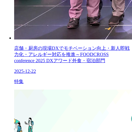
店舗・厨房の現場DXでモチベーション向上・新人即戦
力化・アレルギー対応を推進～FOODCROSS
conference 2025 DXアワード外食・宿泊部門
2025-12-22
特集