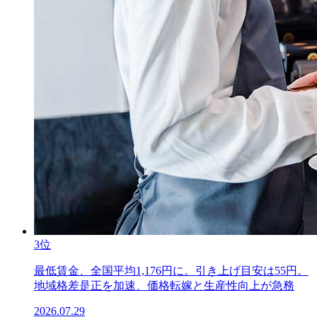
3位
最低賃金、全国平均1,176円に。引き上げ目安は55円。
地域格差是正を加速、価格転嫁と生産性向上が急務
2026.07.29