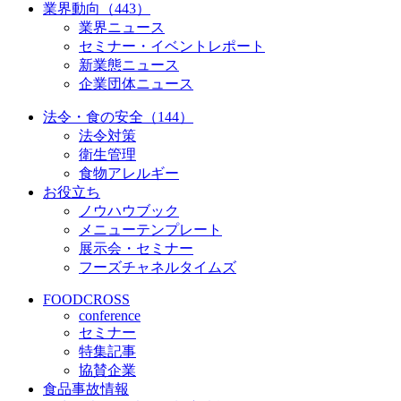
業界動向（443）
業界ニュース
セミナー・イベントレポート
新業態ニュース
企業団体ニュース
法令・食の安全（144）
法令対策
衛生管理
食物アレルギー
お役立ち
ノウハウブック
メニューテンプレート
展示会・セミナー
フーズチャネルタイムズ
FOODCROSS
conference
セミナー
特集記事
協賛企業
食品事故情報