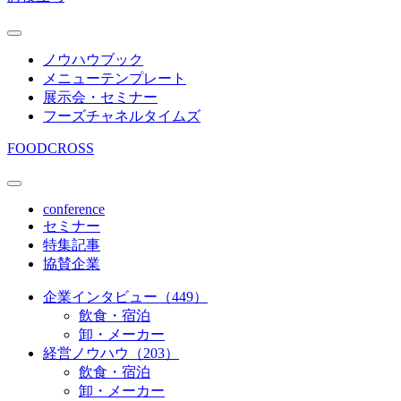
ノウハウブック
メニューテンプレート
展示会・セミナー
フーズチャネルタイムズ
FOODCROSS
conference
セミナー
特集記事
協賛企業
企業インタビュー（449）
飲食・宿泊
卸・メーカー
経営ノウハウ（203）
飲食・宿泊
卸・メーカー