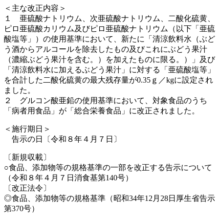
＜主な改正内容＞
１ 亜硫酸ナトリウム、次亜硫酸ナトリウム、二酸化硫黄、
ピロ亜硫酸カリウム及びピロ亜硫酸ナトリウム（以下「亜硫
酸塩等」）の使用基準において、新たに「清涼飲料水（ぶど
う酒からアルコールを除去したもの及びこれにぶどう果汁
（濃縮ぶどう果汁を含む。）を加えたものに限る。）」及び
「清涼飲料水に加えるぶどう果汁」に対する「亜硫酸塩等」
を合計した二酸化硫黄の最大残存量が0.35ｇ／kgに設定され
ました。
２ グルコン酸亜鉛の使用基準において、対象食品のうち
「病者用食品」が「総合栄養食品」に改正されました。
＜施行期日＞
告示の日〔令和８年４月７日〕
〔新規収載〕
○食品、添加物等の規格基準の一部を改正する告示について
（令和８年４月７日消食基第140号）
〔改正法令〕
◎食品、添加物等の規格基準（昭和34年12月28日厚生省告示
第370号）