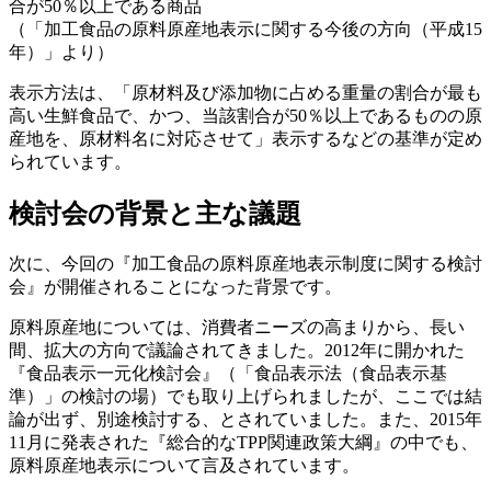
合が50％以上である商品
（「加工食品の原料原産地表示に関する今後の方向（平成15
年）」より）
表示方法は、「原材料及び添加物に占める重量の割合が最も
高い生鮮食品で、かつ、当該割合が50％以上であるものの原
産地を、原材料名に対応させて」表示するなどの基準が定め
られています。
検討会の背景と主な議題
次に、今回の『加工食品の原料原産地表示制度に関する検討
会』が開催されることになった背景です。
原料原産地については、消費者ニーズの高まりから、長い
間、拡大の方向で議論されてきました。2012年に開かれた
『食品表示一元化検討会』（「食品表示法（食品表示基
準）」の検討の場）でも取り上げられましたが、ここでは結
論が出ず、別途検討する、とされていました。また、2015年
11月に発表された『総合的なTPP関連政策大綱』の中でも、
原料原産地表示について言及されています。