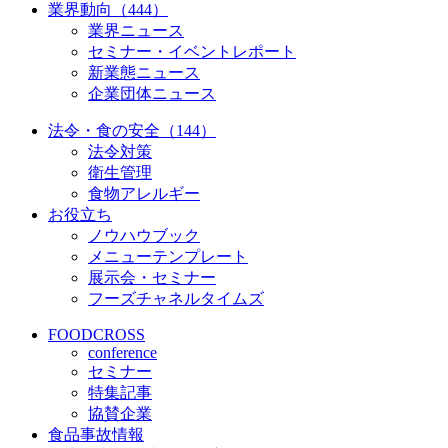
業界動向（444）
業界ニュース
セミナー・イベントレポート
新業態ニュース
企業団体ニュース
法令・食の安全（144）
法令対策
衛生管理
食物アレルギー
お役立ち
ノウハウブック
メニューテンプレート
展示会・セミナー
フーズチャネルタイムズ
FOODCROSS
conference
セミナー
特集記事
協賛企業
食品事故情報