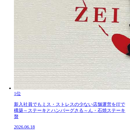
1位
新入社員でもミス・ストレスの少ない店舗運営をITで
構築～ステーキとハンバーグさる～ん・石焼ステーキ
贅
2026.06.18