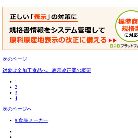
次のページ
対象は全加工食品へ。表示改正案の概要
1
2
3
4
次のページへ
# 食品メーカー