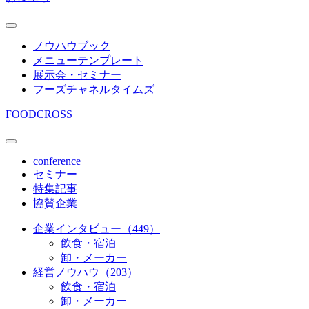
ノウハウブック
メニューテンプレート
展示会・セミナー
フーズチャネルタイムズ
FOODCROSS
conference
セミナー
特集記事
協賛企業
企業インタビュー（449）
飲食・宿泊
卸・メーカー
経営ノウハウ（203）
飲食・宿泊
卸・メーカー