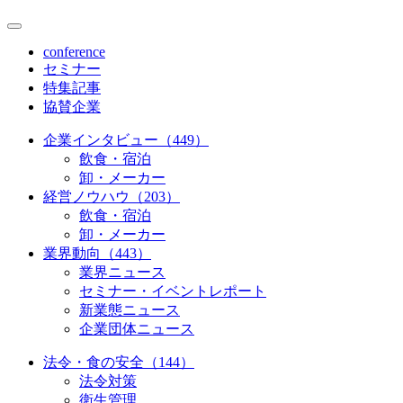
conference
セミナー
特集記事
協賛企業
企業インタビュー（449）
飲食・宿泊
卸・メーカー
経営ノウハウ（203）
飲食・宿泊
卸・メーカー
業界動向（443）
業界ニュース
セミナー・イベントレポート
新業態ニュース
企業団体ニュース
法令・食の安全（144）
法令対策
衛生管理