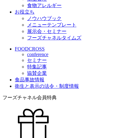
食物アレルギー
お役立ち
ノウハウブック
メニューテンプレート
展示会・セミナー
フーズチャネルタイムズ
FOODCROSS
conference
セミナー
特集記事
協賛企業
食品事故情報
衛生と表示の法令・制度情報
フーズチャネル会員特典