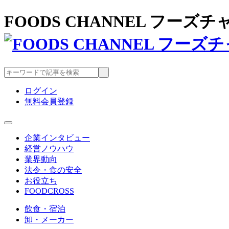
FOODS CHANNEL フー
ログイン
無料会員登録
企業インタビュー
経営ノウハウ
業界動向
法令・食の安全
お役立ち
FOODCROSS
飲食・宿泊
卸・メーカー