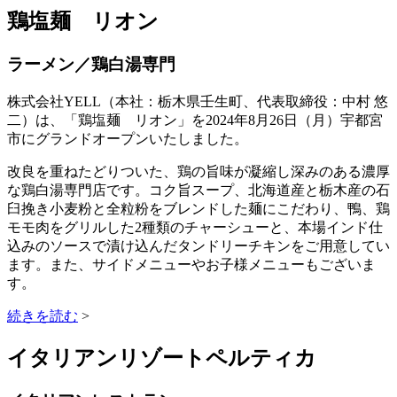
鶏塩麺 リオン
ラーメン／鶏白湯専門
株式会社YELL（本社：栃木県壬生町、代表取締役：中村 悠
二）は、「鶏塩麺 リオン」を2024年8月26日（月）宇都宮
市にグランドオープンいたしました。
改良を重ねたどりついた、鶏の旨味が凝縮し深みのある濃厚
な鶏白湯専門店です。コク旨スープ、北海道産と栃木産の石
臼挽き小麦粉と全粒粉をブレンドした麺にこだわり、鴨、鶏
モモ肉をグリルした2種類のチャーシューと、本場インド仕
込みのソースで漬け込んだタンドリーチキンをご用意してい
ます。また、サイドメニューやお子様メニューもございま
す。
続きを読む
>
イタリアンリゾートペルティカ