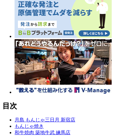
目次
月島 もんじゃ三日月 新宿店
もんじゃ焼き
和牛焼肉 築地牛武 練馬店