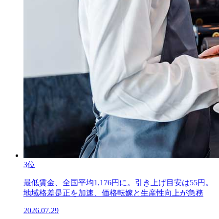
3位
最低賃金、全国平均1,176円に。引き上げ目安は55円。
地域格差是正を加速、価格転嫁と生産性向上が急務
2026.07.29