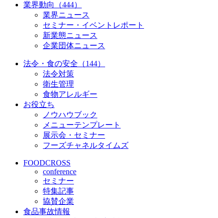
業界動向（444）
業界ニュース
セミナー・イベントレポート
新業態ニュース
企業団体ニュース
法令・食の安全（144）
法令対策
衛生管理
食物アレルギー
お役立ち
ノウハウブック
メニューテンプレート
展示会・セミナー
フーズチャネルタイムズ
FOODCROSS
conference
セミナー
特集記事
協賛企業
食品事故情報