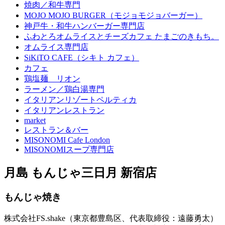
焼肉／和牛専門
MOJO MOJO BURGER（モジョモジョバーガー）
神戸牛・和牛ハンバーガー専門店
ふわとろオムライスとチーズカフェ たまごのきもち。
オムライス専門店
SiKiTO CAFE（シキト カフェ）
カフェ
鶏塩麺 リオン
ラーメン／鶏白湯専門
イタリアンリゾートペルティカ
イタリアンレストラン
market
レストラン＆バー
MISONOMI Cafe London
MISONOMIスープ専門店
月島 もんじゃ三日月 新宿店
もんじゃ焼き
株式会社FS.shake（東京都豊島区、代表取締役：遠藤勇太）