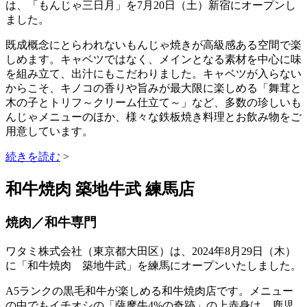
は、「もんじゃ三日月」を7月20日（土）新宿にオープンし
ました。
既成概念にとらわれないもんじゃ焼きが高級感ある空間で楽
しめます。キャベツではなく、メインとなる素材を中心に味
を組み立て、出汁にもこだわりました。キャベツが入らない
からこそ、キノコの香りや旨みが最大限に楽しめる「舞茸と
木の子とトリフ～クリーム仕立て～」など、多数の珍しいも
んじゃメニューのほか、様々な鉄板焼き料理とお飲み物をご
用意しています。
続きを読む
>
和牛焼肉 築地牛武 練馬店
焼肉／和牛専門
ワタミ株式会社（東京都大田区）は、2024年8月29日（木）
に「和牛焼肉 築地牛武」を練馬にオープンいたしました。
A5ランクの黒毛和牛が楽しめる和牛焼肉店です。メニュー
の中でもイチオシの「薩摩牛4%の奇跡」の上赤身は、鹿児