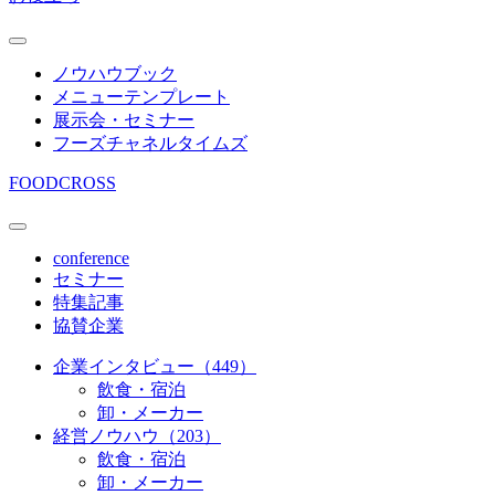
ノウハウブック
メニューテンプレート
展示会・セミナー
フーズチャネルタイムズ
FOODCROSS
conference
セミナー
特集記事
協賛企業
企業インタビュー（449）
飲食・宿泊
卸・メーカー
経営ノウハウ（203）
飲食・宿泊
卸・メーカー