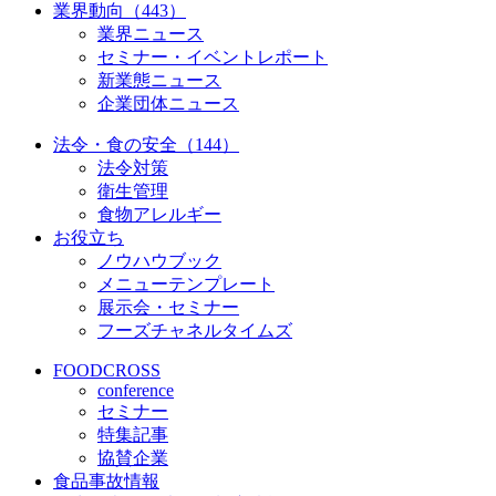
業界動向（443）
業界ニュース
セミナー・イベントレポート
新業態ニュース
企業団体ニュース
法令・食の安全（144）
法令対策
衛生管理
食物アレルギー
お役立ち
ノウハウブック
メニューテンプレート
展示会・セミナー
フーズチャネルタイムズ
FOODCROSS
conference
セミナー
特集記事
協賛企業
食品事故情報