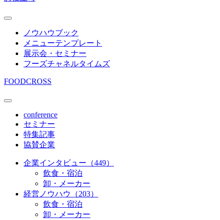
ノウハウブック
メニューテンプレート
展示会・セミナー
フーズチャネルタイムズ
FOODCROSS
conference
セミナー
特集記事
協賛企業
企業インタビュー（449）
飲食・宿泊
卸・メーカー
経営ノウハウ（203）
飲食・宿泊
卸・メーカー