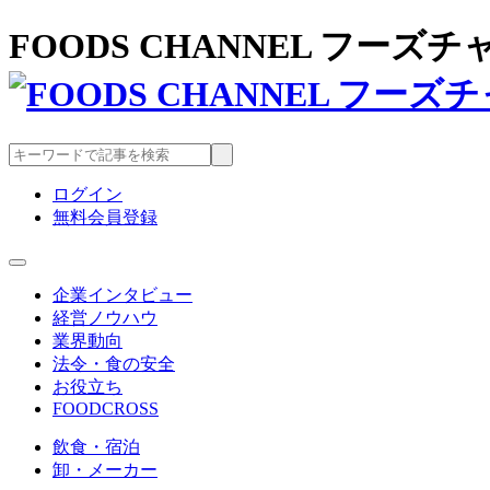
FOODS CHANNEL フー
ログイン
無料会員登録
企業インタビュー
経営ノウハウ
業界動向
法令・食の安全
お役立ち
FOODCROSS
飲食・宿泊
卸・メーカー