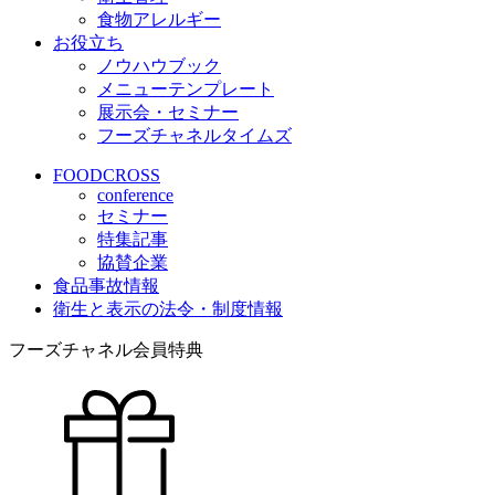
食物アレルギー
お役立ち
ノウハウブック
メニューテンプレート
展示会・セミナー
フーズチャネルタイムズ
FOODCROSS
conference
セミナー
特集記事
協賛企業
食品事故情報
衛生と表示の法令・制度情報
フーズチャネル会員特典