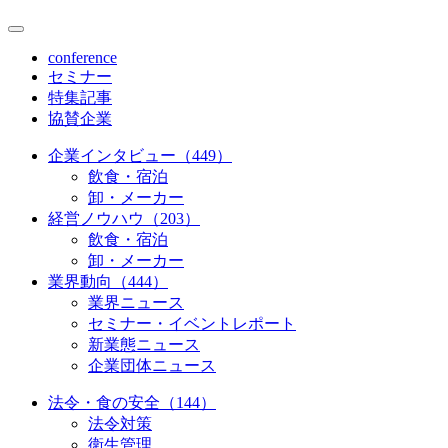
conference
セミナー
特集記事
協賛企業
企業インタビュー（449）
飲食・宿泊
卸・メーカー
経営ノウハウ（203）
飲食・宿泊
卸・メーカー
業界動向（444）
業界ニュース
セミナー・イベントレポート
新業態ニュース
企業団体ニュース
法令・食の安全（144）
法令対策
衛生管理