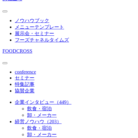
ノウハウブック
メニューテンプレート
展示会・セミナー
フーズチャネルタイムズ
FOODCROSS
conference
セミナー
特集記事
協賛企業
企業インタビュー（449）
飲食・宿泊
卸・メーカー
経営ノウハウ（203）
飲食・宿泊
卸・メーカー