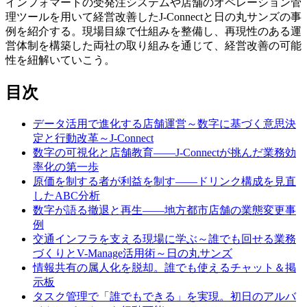
インフォマートの受発注システムや店舗のオペレーション管
理ツールを用いて経営改善したJ-Connectと日の丸サンズの事
例を紹介する。現場目線で仕組みを整備し、再現性のある運
営体制を構築した両社の取り組みを通じて、経営改善の可能
性を紐解いていこう。
目次
データ活用で進化する店舗運営～数字に基づく意思決
定と行動改革～J-Connect
数字の可視化と店舗教育――J-Connectが挑んだ業務効
率化の第一歩
原価を制する者が利益を制す――ドリンク構成を見直
したABC分析
数字が語る撤退と再生――地方都市店舗の業態変更事
例
交通インフラを支える現場に学ぶ～誰でも回せる業務
づくりとV-Manage活用術～日の丸サンズ
情報共有の属人化を脱却。誰でも使えるチャット＆掲
示板
タスク管理で「誰でもできる」を実現。初日のアルバ