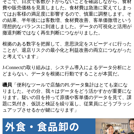
そこで、日次で客数が下がらないことを確認しながら、食材
費や販売価格を見直しました。食材費は急激に変えてしまっ
てはお客様の満足度に影響するので、慎重に調整します。そ
の結果、半年後には客数増、食材費改善、客単価微増という
理想的なバランスに到達しました。データの可視化と活用が
撤退判断ではなく再生判断につながりました。
根拠のある数字を把握して、意思決定をスピーディに行った
ことが、退店リスクの最小化と利益改善の両立につながった
と考えています」
J-Connectの取り組みは、システム導入によるデータ分析にと
どまらない。データを根拠に行動ですることが本質だ。
磯貝
「便利なツールで店舗のPLデータ集計はとても楽にな
りました。その分、我々はデータをどう活かすかが重要にな
ります。疑いの目を持って原価や客単価のデータを見て、課
題に気付き、仮説と検証を繰り返し、従業員にどうブラッシ
ュアップさせるかが鍵になります」