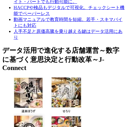
イト・パートでも行動可能に。
HACCPや検品もデジタルで可視化。チェックシート機
能でペーパーレス
動画マニュアルで教育時間を短縮。若手・スキマバイ
トにも対応
人手不足と原価高騰を乗り越える鍵はデータ活用にあ
り
データ活用で進化する店舗運営～数字
に基づく意思決定と行動改革～J-
Connect