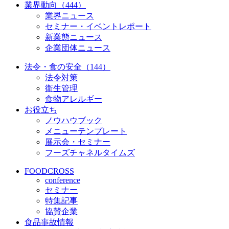
業界動向（444）
業界ニュース
セミナー・イベントレポート
新業態ニュース
企業団体ニュース
法令・食の安全（144）
法令対策
衛生管理
食物アレルギー
お役立ち
ノウハウブック
メニューテンプレート
展示会・セミナー
フーズチャネルタイムズ
FOODCROSS
conference
セミナー
特集記事
協賛企業
食品事故情報