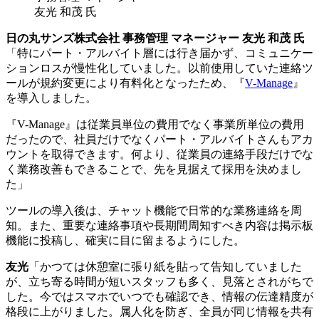
友光 和茂 氏
日の丸サンズ株式会社 事務管理 マネージャー 友光 和茂 氏
「特にパート・アルバイト層には行き届かず、コミュニケー
ションロスが慢性化していました。以前使用していた連絡ツ
ールが規約変更により有料化となったため、『
V-Manage
』
を導入しました。
『V-Manage』は従業員単位の費用でなく事業所単位の費用
だったので、社員だけでなくパート・アルバイトさんもアカ
ウントを取得できます。何より、従業員の連絡手段だけでな
く業務改善もできることで、先を見据えて採用を決めまし
た」
ツールの導入後は、チャット機能で日常的な業務連絡を周
知。また、重要な連絡事項や長期間周知すべき内容は掲示板
機能に投稿し、確実に目に留まるようにした。
友光
「かつては休憩室に張り紙を貼って告知していました
が、立ち寄る時間が短いスタッフも多く、見落とされがちで
した。今ではスマホでいつでも確認でき、情報の伝達精度が
格段に上がりました。属人化を防ぎ、全員が同じ情報を共有