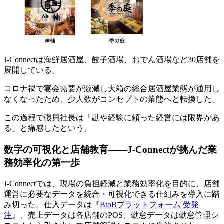
J-Connectは海鮮居酒屋、餃子酒場、おでん酒場など30店舗を
展開している。
コロナ禍で宴会需要が激減し大箱の総合居酒屋業態が通用し
なくなったため、少人数がコンセプトの業態へと転換した。
この過程で磯貝社長は「勘や経験に頼った経営には限界があ
る」と痛感したという。
数字の可視化と店舗教育――J-Connectが挑んだ業
務効率化の第一歩
J-Connectでは、現場の負担軽減と業務効率化を目的に、店舗
運営に必要なデータを統合・可視化できる仕組みを導入に踏
み切った。仕入データは『
BtoBプラットフォーム 受発
注
』、売上データは各店舗のPOS、勤怠データは勤怠管理シ