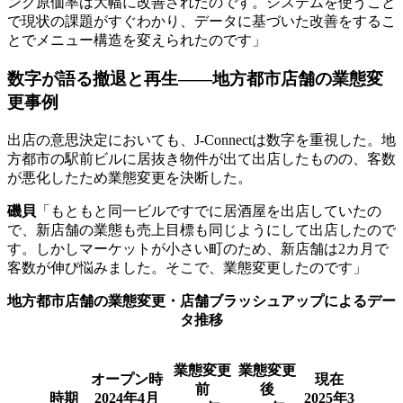
ンク原価率は大幅に改善されたのです。システムを使うこと
で現状の課題がすぐわかり、データに基づいた改善をするこ
とでメニュー構造を変えられたのです」
数字が語る撤退と再生――地方都市店舗の業態変
更事例
出店の意思決定においても、J-Connectは数字を重視した。地
方都市の駅前ビルに居抜き物件が出て出店したものの、客数
が悪化したため業態変更を決断した。
磯貝
「もともと同一ビルですでに居酒屋を出店していたの
で、新店舗の業態も売上目標も同じようにして出店したので
す。しかしマーケットが小さい町のため、新店舗は2カ月で
客数が伸び悩みました。そこで、業態変更したのです」
地方都市店舗の業態変更・店舗ブラッシュアップによるデー
タ推移
業態変更
業態変更
オープン時
現在
前
後
時期
2024年4月
2025年3