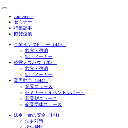
conference
セミナー
特集記事
協賛企業
企業インタビュー（449）
飲食・宿泊
卸・メーカー
経営ノウハウ（203）
飲食・宿泊
卸・メーカー
業界動向（444）
業界ニュース
セミナー・イベントレポート
新業態ニュース
企業団体ニュース
法令・食の安全（144）
法令対策
衛生管理