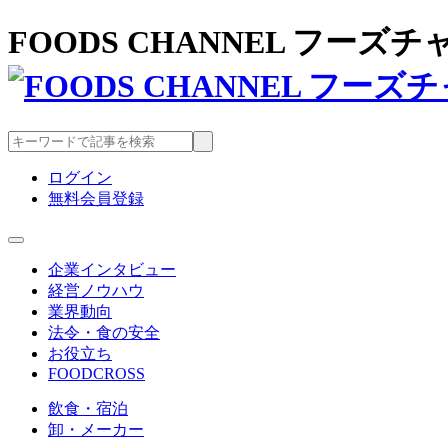
FOODS CHANNEL フー
ログイン
無料会員登録
企業インタビュー
経営ノウハウ
業界動向
法令・食の安全
お役立ち
FOODCROSS
飲食・宿泊
卸・メーカー