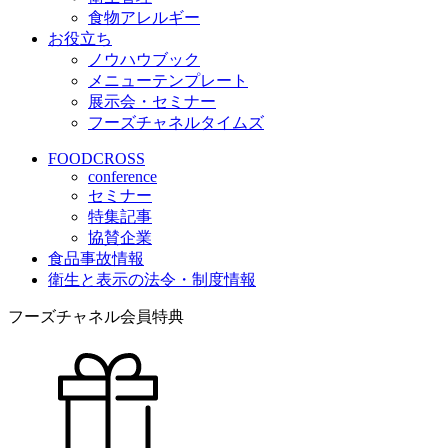
食物アレルギー
お役立ち
ノウハウブック
メニューテンプレート
展示会・セミナー
フーズチャネルタイムズ
FOODCROSS
conference
セミナー
特集記事
協賛企業
食品事故情報
衛生と表示の法令・制度情報
フーズチャネル会員特典