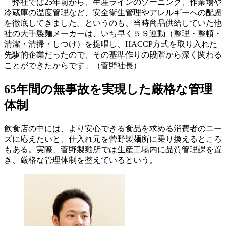
「弊社では25年前から、生産ラインのゾーニング、作業場や
冷蔵庫の温度管理など、安全衛生管理やアレルギーへの配慮
を徹底してきました。というのも、当時商品供給していた他
社の大手製麺メーカーは、いち早く５Ｓ運動（整理・整頓・
清潔・清掃・しつけ）を提唱し、HACCP方式を取り入れた
先駆的企業だったので、その基準作りの段階から深く関わる
ことができたからです」（菅野社長）
65年間の無事故を実現した厳格な管理
体制
飲食店の中には、より安心できる食品を求める消費者のニー
ズに応えたいと、仕入れ元を菅野製麺所に乗り換えるところ
もある。実際、菅野製麺所では生産工場内に品質管理課を置
き、厳格な管理体制を整えているという。