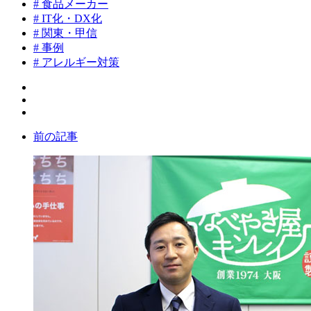
# 食品メーカー
# IT化・DX化
# 関東・甲信
# 事例
# アレルギー対策
前の記事