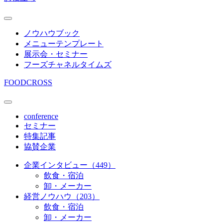
ノウハウブック
メニューテンプレート
展示会・セミナー
フーズチャネルタイムズ
FOODCROSS
conference
セミナー
特集記事
協賛企業
企業インタビュー（449）
飲食・宿泊
卸・メーカー
経営ノウハウ（203）
飲食・宿泊
卸・メーカー