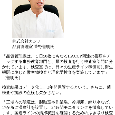
株式会社カンノ
品質管理室 菅野善明氏
「品質管理課は、１日
50
枚にもなる
HACCP
関連の書類をチ
ェックする事務教育部門と、麺の検査を行う検査室部門に分
かれています。検査室では、日々の生産ライン稼働前に衛生
機関に準じた微生物検査と理化学検査を実施しています」
（善明氏）
検査結果はデータ化し、3年間保管するという。さらに、菌
検査や施設の点検も欠かさない。
「工場内の環境は、製麺室や作業場、冷却庫、練り水など、
17か所に温度計を設置し、24時間モニタリングを徹底してい
ます。製造ラインの清掃状態を確認するためのふき取り検査