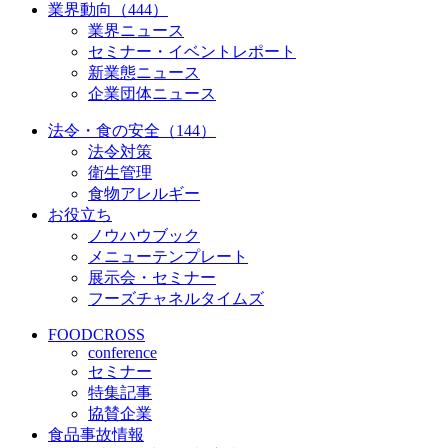
業界動向（444）
業界ニュース
セミナー・イベントレポート
新業態ニュース
企業団体ニュース
法令・食の安全（144）
法令対策
衛生管理
食物アレルギー
お役立ち
ノウハウブック
メニューテンプレート
展示会・セミナー
フーズチャネルタイムズ
FOODCROSS
conference
セミナー
特集記事
協賛企業
食品事故情報