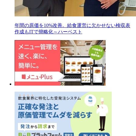
年間の原価を10%改善。給食運営に欠かせない検収表
作成もITで簡略化～ハーベスト