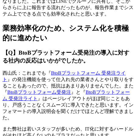
なりました。これまではLINEでグループに共有し、そこか
らさらに上に報告する流れだったものが、報告作業までシス
テム上でできる点でも効率化されたと思います。
業務効率化のため、システム化を積極
的に進めたい
【Q】BtoBプラットフォーム受発注の導入に対す
る社内の反応はいかがでしたか。
西山氏：これまでも『
BtoBプラットフォーム 受発注ライ
ト
』の発注機能を使って仕入れ先の業者さんとやり取りをす
ることもあったので、抵抗はあまりありませんでした。また
『
BtoBプラットフォーム受発注
』と『
BtoBプラットフォー
ム 受発注ライト
』はページレイアウトがほぼ同じこともあ
り、戸惑うことなくスムーズに導入できたと思います。イン
フォマートの導入説明会を聞くだけでほとんど理解できまし
た。
また弊社は若いスタッフが多いため、IT化に対するハードル
がそれほど高くないのもプラスだったと思います。