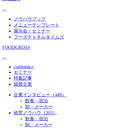
ノウハウブック
メニューテンプレート
展示会・セミナー
フーズチャネルタイムズ
FOODCROSS
conference
セミナー
特集記事
協賛企業
企業インタビュー（449）
飲食・宿泊
卸・メーカー
経営ノウハウ（203）
飲食・宿泊
卸・メーカー