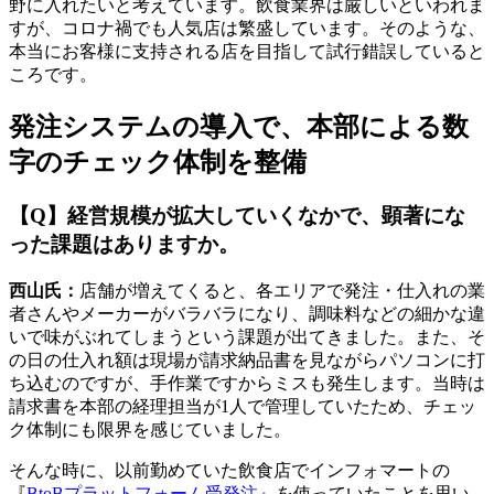
野に入れたいと考えています。飲食業界は厳しいといわれま
すが、コロナ禍でも人気店は繁盛しています。そのような、
本当にお客様に支持される店を目指して試行錯誤していると
ころです。
発注システムの導入で、本部による数
字のチェック体制を整備
【Q】経営規模が拡大していくなかで、顕著にな
った課題はありますか。
西山氏：
店舗が増えてくると、各エリアで発注・仕入れの業
者さんやメーカーがバラバラになり、調味料などの細かな違
いで味がぶれてしまうという課題が出てきました。また、そ
の日の仕入れ額は現場が請求納品書を見ながらパソコンに打
ち込むのですが、手作業ですからミスも発生します。当時は
請求書を本部の経理担当が1人で管理していたため、チェッ
ク体制にも限界を感じていました。
そんな時に、以前勤めていた飲食店でインフォマートの
『
BtoBプラットフォーム受発注
』を使っていたことを思い