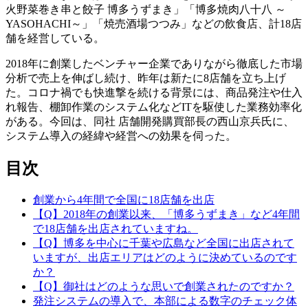
火野菜巻き串と餃子 博多うずまき」「博多焼肉八十八 ～
YASOHACHI～」「焼売酒場つつみ」などの飲食店、計18店
舗を経営している。
2018年に創業したベンチャー企業でありながら徹底した市場
分析で売上を伸ばし続け、昨年は新たに8店舗を立ち上げ
た。コロナ禍でも快進撃を続ける背景には、商品発注や仕入
れ報告、棚卸作業のシステム化などITを駆使した業務効率化
がある。今回は、同社 店舗開発購買部長の西山京兵氏に、
システム導入の経緯や経営への効果を伺った。
目次
創業から4年間で全国に18店舗を出店
【Q】2018年の創業以来、「博多うずまき」など4年間
で18店舗を出店されていますね。
【Q】博多を中心に千葉や広島など全国に出店されて
いますが、出店エリアはどのように決めているのです
か？
【Q】御社はどのような思いで創業されたのですか？
発注システムの導入で、本部による数字のチェック体