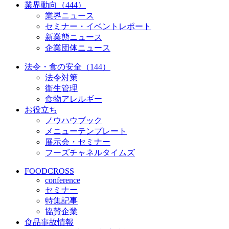
業界動向（444）
業界ニュース
セミナー・イベントレポート
新業態ニュース
企業団体ニュース
法令・食の安全（144）
法令対策
衛生管理
食物アレルギー
お役立ち
ノウハウブック
メニューテンプレート
展示会・セミナー
フーズチャネルタイムズ
FOODCROSS
conference
セミナー
特集記事
協賛企業
食品事故情報