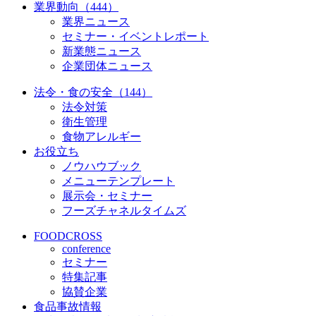
業界動向（444）
業界ニュース
セミナー・イベントレポート
新業態ニュース
企業団体ニュース
法令・食の安全（144）
法令対策
衛生管理
食物アレルギー
お役立ち
ノウハウブック
メニューテンプレート
展示会・セミナー
フーズチャネルタイムズ
FOODCROSS
conference
セミナー
特集記事
協賛企業
食品事故情報