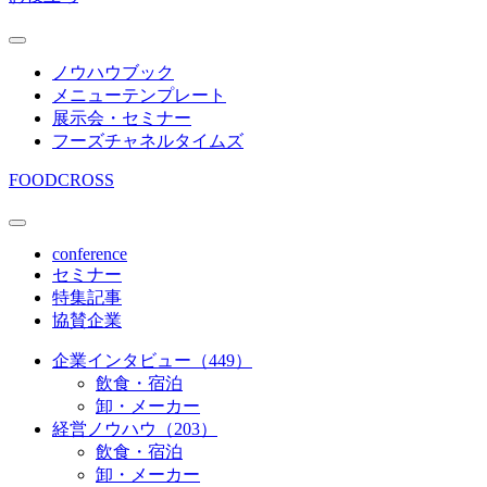
ノウハウブック
メニューテンプレート
展示会・セミナー
フーズチャネルタイムズ
FOODCROSS
conference
セミナー
特集記事
協賛企業
企業インタビュー（449）
飲食・宿泊
卸・メーカー
経営ノウハウ（203）
飲食・宿泊
卸・メーカー