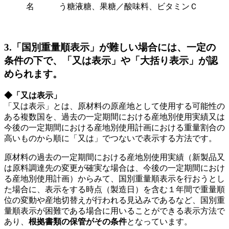
名
う糖液糖、果糖／酸味料、ビタミンＣ
3.「国別重量順表示」が難しい場合には、一定の
条件の下で、「又は表示」や「大括り表示」が認
められます。
◆
「又は表示」
「又は表示」とは、原材料の原産地として使用する可能性の
ある複数国を、過去の一定期間における産地別使用実績又は
今後の一定期間における産地別使用計画における重量割合の
高いものから順に「又は」でつないで表示する方法です。
原材料の過去の一定期間における産地別使用実績（新製品又
は原料調達先の変更が確実な場合は、今後の一定期間におけ
る産地別使用計画）からみて、国別重量順表示を行おうとし
た場合に、表示をする時点（製造日）を含む１年間で重量順
位の変動や産地切替えが行われる見込みであるなど、国別重
量順表示が困難である場合に用いることができる表示方法で
あり、
根拠書類の保管がその条件
となっています。