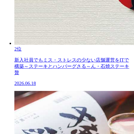
2位
新入社員でもミス・ストレスの少ない店舗運営をITで
構築～ステーキとハンバーグさる～ん・石焼ステーキ
贅
2026.06.18