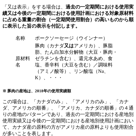
「又は表示」をする場合は、
過去の一定期間における使用実
績又は今後の一定期間における使用計画における対象原材料
に占める重量の割合（一定期間使用割合）の高いものから順
に表示した旨の表示を付記します。
名称
ポークソーセージ（ウインナー）
豚肉（カナダ
又は
アメリカ）、豚脂
肪、たん白加水分解物（大豆・豚肉・
原材料
ゼラチンを含む）、還元水あめ、食
名
塩、香辛料（大豆を含む）／調味料
（アミノ酸等）、リン酸塩（
Na
、
K
）、・・・
※ 豚肉の産地は、2018年の使用実績順
この場合は、「カナダのみ」、「アメリカのみ」、「カナ
ダ、アメリカの順番」、「アメリカ、カナダの順番」の４通
りの産地のパターンであり、過去の一定期間における産地別
使用実績又は今後の一定期間における産地別使用計画におい
て、カナダ産の原料の方がアメリカ産の原料よりも使用割合
が多いことを表します。