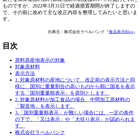
ものですが、2022年3月31日で経過措置期間が終了しますの
で、その前に改めて主な改正内容を整理してみたいと思いま
す。
出典元：株式会社ラベルバンク『
食品表示Blog
』
目次
原料原産地表示の対象
対象原材料
表示方法
1. 対象原材料の産地について、改正前の表示方法と同
様に、国別に重量割合の高いものから順に国名を表示
する「国別重量順表示」を原則とします。
2. 対象原材料が加工食品の場合、中間加工原材料の
「製造地」を表示します。
3.「国別重量順表示」が難しい場合には、一定の条件
の下で、「又は表示」や「大括り表示」が認められま
す。
株式会社ラベルバンク