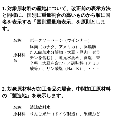
1. 対象原材料の産地について、改正前の表示方法
と同様に、国別に重量割合の高いものから順に国
名を表示する「国別重量順表示」を原則としま
す。
名称
ポークソーセージ（ウインナー）
豚肉（カナダ、アメリカ）、豚脂肪、
たん白加水分解物（大豆・豚肉・ゼラ
原材料
チンを含む）、還元水あめ、食塩、香
名
辛料（大豆を含む）／調味料（アミノ
酸等）、リン酸塩（Na、K）、・・・
2. 対象原材料が加工食品の場合、中間加工原材料
の「製造地」を表示します。
名称
清涼飲料水
原材料
りんご果汁（ドイツ製造）、果糖ぶど