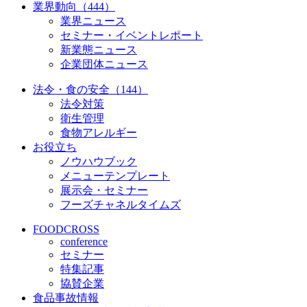
業界動向（444）
業界ニュース
セミナー・イベントレポート
新業態ニュース
企業団体ニュース
法令・食の安全（144）
法令対策
衛生管理
食物アレルギー
お役立ち
ノウハウブック
メニューテンプレート
展示会・セミナー
フーズチャネルタイムズ
FOODCROSS
conference
セミナー
特集記事
協賛企業
食品事故情報