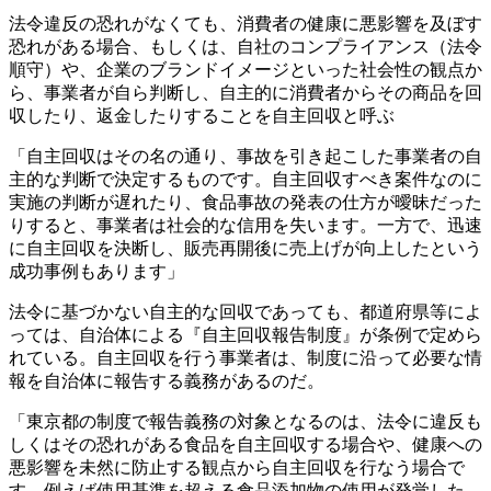
法令違反の恐れがなくても、消費者の健康に悪影響を及ぼす
恐れがある場合、もしくは、自社のコンプライアンス（法令
順守）や、企業のブランドイメージといった社会性の観点か
ら、事業者が自ら判断し、自主的に消費者からその商品を回
収したり、返金したりすることを自主回収と呼ぶ
「自主回収はその名の通り、事故を引き起こした事業者の自
主的な判断で決定するものです。自主回収すべき案件なのに
実施の判断が遅れたり、食品事故の発表の仕方が曖昧だった
りすると、事業者は社会的な信用を失います。一方で、迅速
に自主回収を決断し、販売再開後に売上げが向上したという
成功事例もあります」
法令に基づかない自主的な回収であっても、都道府県等によ
っては、自治体による『自主回収報告制度』が条例で定めら
れている。自主回収を行う事業者は、制度に沿って必要な情
報を自治体に報告する義務があるのだ。
「東京都の制度で報告義務の対象となるのは、法令に違反も
しくはその恐れがある食品を自主回収する場合や、健康への
悪影響を未然に防止する観点から自主回収を行なう場合で
す。例えば使用基準を超える食品添加物の使用が発覚した、