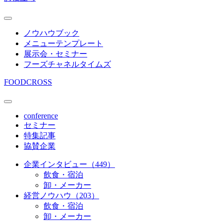
ノウハウブック
メニューテンプレート
展示会・セミナー
フーズチャネルタイムズ
FOODCROSS
conference
セミナー
特集記事
協賛企業
企業インタビュー（449）
飲食・宿泊
卸・メーカー
経営ノウハウ（203）
飲食・宿泊
卸・メーカー