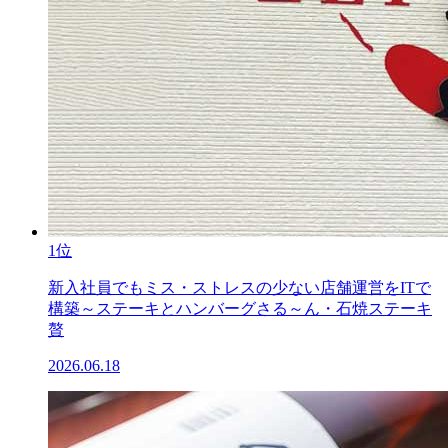
1位
新入社員でもミス・ストレスの少ない店舗運営をITで
構築～ステーキとハンバーグさる～ん・石焼ステーキ
贅
2026.06.18