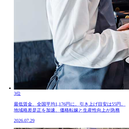
3位
最低賃金、全国平均1,176円に。引き上げ目安は55円。
地域格差是正を加速、価格転嫁と生産性向上が急務
2026.07.29