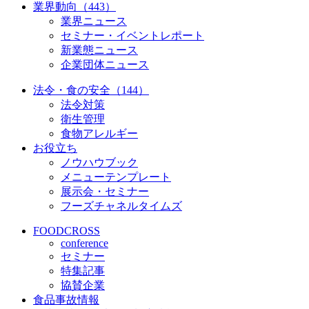
業界動向（443）
業界ニュース
セミナー・イベントレポート
新業態ニュース
企業団体ニュース
法令・食の安全（144）
法令対策
衛生管理
食物アレルギー
お役立ち
ノウハウブック
メニューテンプレート
展示会・セミナー
フーズチャネルタイムズ
FOODCROSS
conference
セミナー
特集記事
協賛企業
食品事故情報