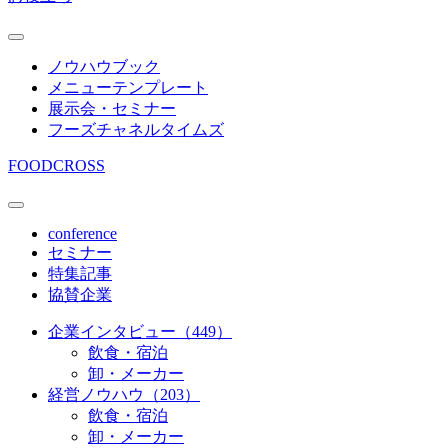
ノウハウブック
メニューテンプレート
展示会・セミナー
フーズチャネルタイムズ
FOODCROSS
conference
セミナー
特集記事
協賛企業
企業インタビュー（449）
飲食・宿泊
卸・メーカー
経営ノウハウ（203）
飲食・宿泊
卸・メーカー