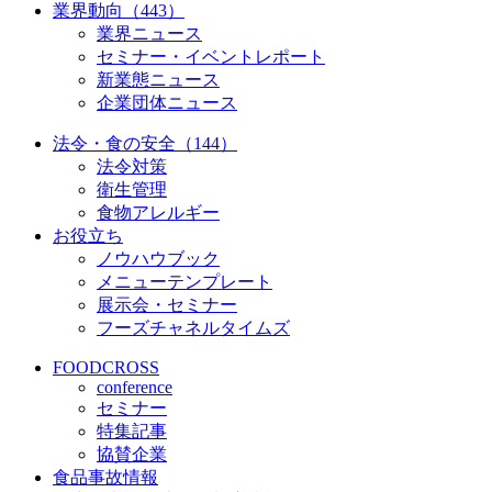
業界動向（443）
業界ニュース
セミナー・イベントレポート
新業態ニュース
企業団体ニュース
法令・食の安全（144）
法令対策
衛生管理
食物アレルギー
お役立ち
ノウハウブック
メニューテンプレート
展示会・セミナー
フーズチャネルタイムズ
FOODCROSS
conference
セミナー
特集記事
協賛企業
食品事故情報