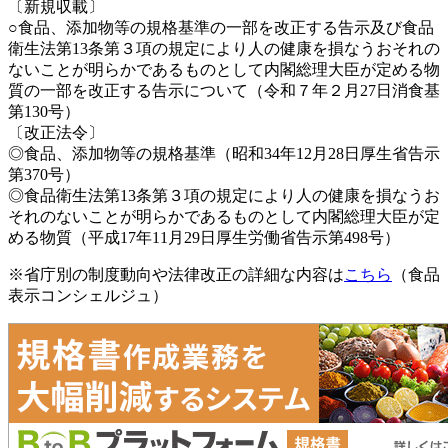
〔新規収載〕
○食品、添加物等の規格基準の一部を改正する告示及び食品
衛生法第13条第３項の規定により人の健康を損なうおそれの
ないことが明らかであるものとして内閣総理大臣が定める物
質の一部を改正する告示について（令和７年２月27日消食基
第130号）
〔改正法令〕
◎食品、添加物等の規格基準（昭和34年12月28日厚生省告示
第370号）
◎食品衛生法第13条第３項の規定により人の健康を損なうお
それのないことが明らかであるものとして内閣総理大臣が定
める物質（平成17年11月29日厚生労働省告示第498号）
※省庁別の制度動向や法律改正の詳細な内容は
こちら
（食品
表示コンシェルジュ）