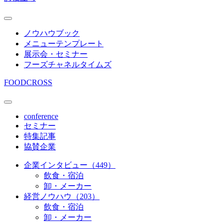
ノウハウブック
メニューテンプレート
展示会・セミナー
フーズチャネルタイムズ
FOODCROSS
conference
セミナー
特集記事
協賛企業
企業インタビュー（449）
飲食・宿泊
卸・メーカー
経営ノウハウ（203）
飲食・宿泊
卸・メーカー