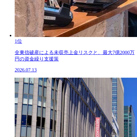
1位
全東信破産による未収売上金リスクと、最大7億2000万
円の資金繰り支援策
2026.07.13