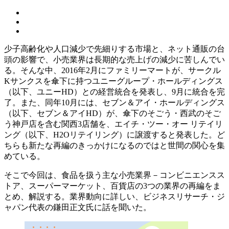
少子高齢化や人口減少で先細りする市場と、ネット通販の台
頭の影響で、小売業界は長期的な売上げの減少に苦しんでい
る。そんな中、2016年2月にファミリーマートが、サークル
Kサンクスを傘下に持つユニーグループ・ホールディングス
（以下、ユニーHD）との経営統合を発表し、9月に統合を完
了。また、同年10月には、セブン＆アイ・ホールディングス
（以下、セブン＆アイHD）が、傘下のそごう・西武のそご
う神戸店を含む関西3店舗を、エイチ・ツー・オー リテイリ
ング（以下、H2Oリテイリング）に譲渡すると発表した。ど
ちらも新たな再編のきっかけになるのではと世間の関心を集
めている。
そこで今回は、食品を扱う主な小売業界－コンビニエンスス
トア、スーパーマーケット、百貨店の3つの業界の再編をま
とめ、解説する。業界動向に詳しい、ビジネスリサーチ・ジ
ャパン代表の鎌田正文氏に話を聞いた。