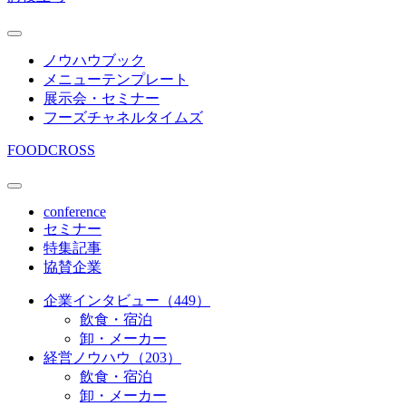
ノウハウブック
メニューテンプレート
展示会・セミナー
フーズチャネルタイムズ
FOODCROSS
conference
セミナー
特集記事
協賛企業
企業インタビュー（449）
飲食・宿泊
卸・メーカー
経営ノウハウ（203）
飲食・宿泊
卸・メーカー