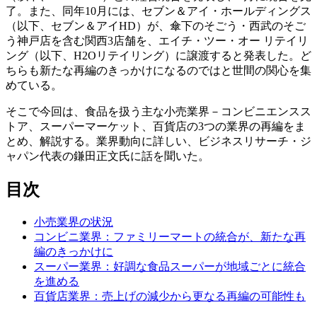
了。また、同年10月には、セブン＆アイ・ホールディングス
（以下、セブン＆アイHD）が、傘下のそごう・西武のそご
う神戸店を含む関西3店舗を、エイチ・ツー・オー リテイリ
ング（以下、H2Oリテイリング）に譲渡すると発表した。ど
ちらも新たな再編のきっかけになるのではと世間の関心を集
めている。
そこで今回は、食品を扱う主な小売業界－コンビニエンスス
トア、スーパーマーケット、百貨店の3つの業界の再編をま
とめ、解説する。業界動向に詳しい、ビジネスリサーチ・ジ
ャパン代表の鎌田正文氏に話を聞いた。
目次
小売業界の状況
コンビニ業界：ファミリーマートの統合が、新たな再
編のきっかけに
スーパー業界：好調な食品スーパーが地域ごとに統合
を進める
百貨店業界：売上げの減少から更なる再編の可能性も