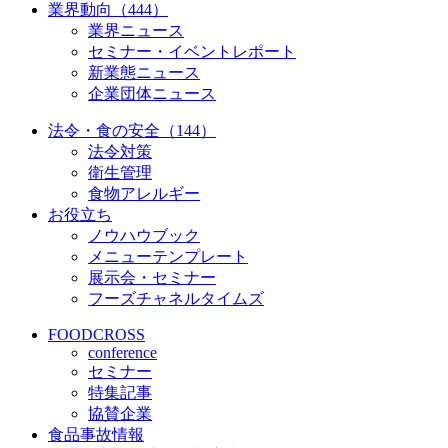
業界動向（444）
業界ニュース
セミナー・イベントレポート
新業態ニュース
企業団体ニュース
法令・食の安全（144）
法令対策
衛生管理
食物アレルギー
お役立ち
ノウハウブック
メニューテンプレート
展示会・セミナー
フーズチャネルタイムズ
FOODCROSS
conference
セミナー
特集記事
協賛企業
食品事故情報