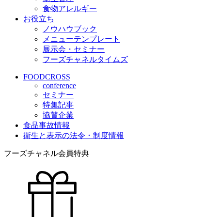
食物アレルギー
お役立ち
ノウハウブック
メニューテンプレート
展示会・セミナー
フーズチャネルタイムズ
FOODCROSS
conference
セミナー
特集記事
協賛企業
食品事故情報
衛生と表示の法令・制度情報
フーズチャネル会員特典