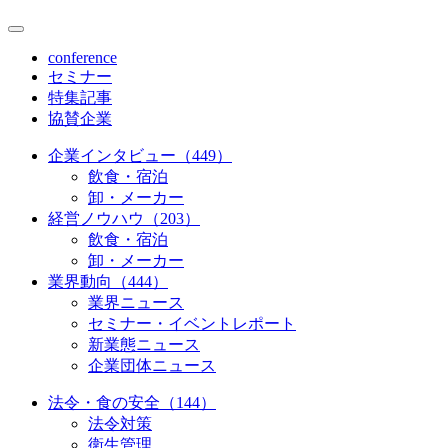
conference
セミナー
特集記事
協賛企業
企業インタビュー（449）
飲食・宿泊
卸・メーカー
経営ノウハウ（203）
飲食・宿泊
卸・メーカー
業界動向（444）
業界ニュース
セミナー・イベントレポート
新業態ニュース
企業団体ニュース
法令・食の安全（144）
法令対策
衛生管理