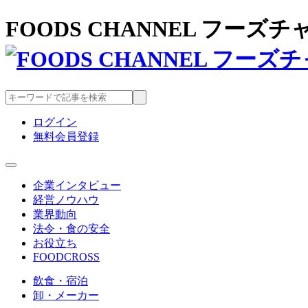
FOODS CHANNEL フー
ログイン
無料会員登録
企業インタビュー
経営ノウハウ
業界動向
法令・食の安全
お役立ち
FOODCROSS
飲食・宿泊
卸・メーカー