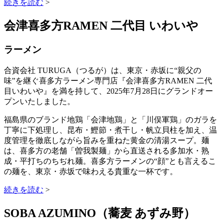
続きを読む
>
会津喜多方RAMEN 二代目 いわいや
ラーメン
合資会社 TURUGA（つるが）は、東京・赤坂に“親父の
味”を継ぐ喜多方ラーメン専門店『会津喜多方RAMEN 二代
目いわいや』を満を持して、2025年7月28日にグランドオー
プンいたしました。
福島県のブランド地鶏「会津地鶏」と「川俣軍鶏」のガラを
丁寧に下処理し、昆布・鰹節・煮干し・帆立貝柱を加え、温
度管理を徹底しながら旨みを重ねた黄金の清湯スープ。麺
は、喜多方の老舗「曽我製麺」から直送される多加水・熟
成・平打ちのちぢれ麺。喜多方ラーメンの“顔”とも言えるこ
の麺を、東京・赤坂で味わえる貴重な一杯です。
続きを読む
>
SOBA AZUMINO（蕎麦 あずみ野）