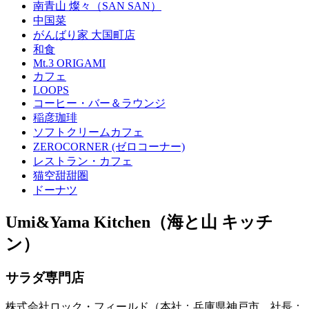
南青山 燦々（SAN SAN）
中国菜
がんばり家 大国町店
和食
Mt.3 ORIGAMI
カフェ
LOOPS
コーヒー・バー＆ラウンジ
稲彦珈琲
ソフトクリームカフェ
ZEROCORNER (ゼロコーナー)
レストラン・カフェ
猫空甜甜圏
ドーナツ
Umi&Yama Kitchen（海と山 キッチ
ン）
サラダ専門店
株式会社ロック・フィールド（本社：兵庫県神戸市、社長：