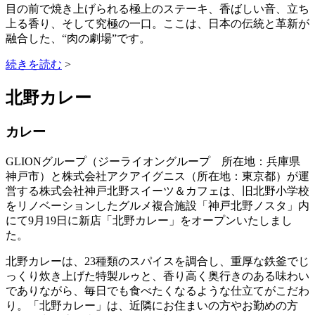
目の前で焼き上げられる極上のステーキ、香ばしい音、立ち
上る香り、そして究極の一口。ここは、日本の伝統と革新が
融合した、“肉の劇場”です。
続きを読む
>
北野カレー
カレー
GLIONグループ（ジーライオングループ 所在地：兵庫県
神戸市）と株式会社アクアイグニス（所在地：東京都）が運
営する株式会社神戸北野スイーツ＆カフェは、旧北野小学校
をリノベーションしたグルメ複合施設「神戸北野ノスタ」内
にて9月19日に新店「北野カレー」をオープンいたしまし
た。
北野カレーは、23種類のスパイスを調合し、重厚な鉄釜でじ
っくり炊き上げた特製ルゥと、香り高く奥行きのある味わい
でありながら、毎日でも食べたくなるような仕立てがこだわ
り。「北野カレー」は、近隣にお住まいの方やお勤めの方