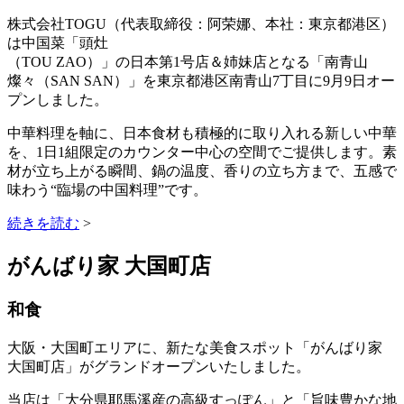
株式会社TOGU（代表取締役：阿荣娜、本社：東京都港区）
は中国菜「頭灶
（TOU ZAO）」の日本第1号店＆姉妹店となる「南青山
燦々（SAN SAN）」を東京都港区南青山7丁目に9月9日オー
プンしました。
中華料理を軸に、日本食材も積極的に取り入れる新しい中華
を、1日1組限定のカウンター中心の空間でご提供します。素
材が立ち上がる瞬間、鍋の温度、香りの立ち方まで、五感で
味わう“臨場の中国料理”です。
続きを読む
>
がんばり家 大国町店
和食
大阪・大国町エリアに、新たな美食スポット「がんばり家
大国町店」がグランドオープンいたしました。
当店は「大分県耶馬溪産の高級すっぽん」と「旨味豊かな地