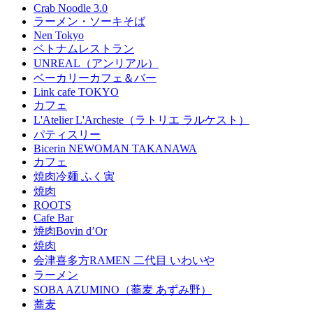
Crab Noodle 3.0
ラーメン・ソーキそば
Nen Tokyo
ベトナムレストラン
UNREAL（アンリアル）
ベーカリーカフェ＆バー
Link cafe TOKYO
カフェ
L'Atelier L'Archeste（ラトリエ ラルケスト）
パティスリー
Bicerin NEWOMAN TAKANAWA
カフェ
焼肉冷麺 ふく寅
焼肉
ROOTS
Cafe Bar
焼肉Bovin d’Or
焼肉
会津喜多方RAMEN 二代目 いわいや
ラーメン
SOBA AZUMINO（蕎麦 あずみ野）
蕎麦