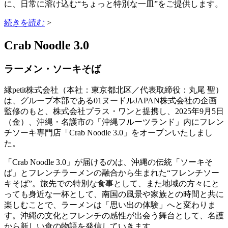
に、日常に溶け込む“ちょっと特別な一皿”をご提供します。
続きを読む
>
Crab Noodle 3.0
ラーメン・ソーキそば
縁petit株式会社（本社：東京都北区／代表取締役：丸尾 聖）
は、グループ本部である01ヌードルJAPAN株式会社の企画
監修のもと、株式会社プラス・ワンと提携し、2025年9月5日
（金）、沖縄・名護市の「沖縄フルーツランド」内にフレン
チソーキ専門店「Crab Noodle 3.0」をオープンいたしまし
た。
「Crab Noodle 3.0」が届けるのは、沖縄の伝統「ソーキそ
ば」とフレンチラーメンの融合から生まれた“フレンチソー
キそば”。旅先での特別な食事として、また地域の方々にと
っても身近な一杯として、南国の風景や家族との時間と共に
楽しむことで、ラーメンは「思い出の体験」へと変わりま
す。沖縄の文化とフレンチの感性が出会う舞台として、名護
から新しい食の物語を発信していきます。