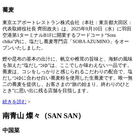
蕎麦
東京エアポートレストラン株式会社（本社：東京都大田区：
代表取締役社長 齊田政夫）は、2025年9月10日（水）に羽田
空港第1ターミナルB1Fに開業するフードコート“Sora
chika”内に、塩だし蕎麦専門店「SOBA AZUMINO」をオー
プンいたしました。
鰹や昆布の基本の出汁に、帆立や椎茸の旨味と、海鮮の風味
を加えた“塩だしつゆ”は、ここでしか味わえない一品です。
蕎麦は、コシをしっかりと感じられるこだわりの配合で、塩
だしつゆに合わせ白い蕎麦粉を使用した生蕎麦です。唯一無
二の蕎麦を提供し、お客さまの“旅の始まり、終わりのひと
とき”に思い出に残る店舗を目指します。
続きを読む
>
南青山 燦々（SAN SAN）
中国菜