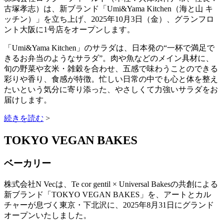
古塚孝志）は、新ブランド「Umi&Yama Kitchen（海と山 キ
ッチン）」を立ち上げ、2025年10月3日（金）、グランフロ
ント大阪に1号店をオープンします。
「Umi&Yama Kitchen」のサラダは、日本発の“一杯で満足で
きるお弁当のようなサラダ”。肉や魚などのメイン具材に、
旬の野菜や玄米・雑穀を合わせ、五感で味わうことのできる
彩りや香り、食感が特徴。忙しい日常の中でも心と体を整え
たいという気分に寄り添った、やさしくて力強いサラダをお
届けします。
続きを読む
>
TOKYO VEGAN BAKES
ベーカリー
株式会社N Vecは、Te cor gentil × Universal Bakesの共創による
新ブランド「TOKYO VEGAN BAKES」を、アートとカル
チャーが息づく東京・下北沢に、2025年8月31日にグランド
オープンいたしました。