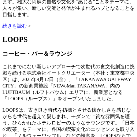
ます。雄大な阿蘇の自然や文化を“感じる”ことをテーマに、
人々が集い、新しい交流と発信が生まれるハブとなることを
目指します。
続きを読む
>
LOOPS
コーヒー・バー＆ラウンジ
これまでにない新しいアプローチで次世代の食文化創造に挑
戦を続ける株式会社イートクリエーター（本社：東京都中央
区）は、2025年9月12日（金）、「TAKANAWA GATEWAY
CITY」の新商業施設「NEWoMan TAKANAWA」内の
LUFTBAUM（ルフトバウム）エリアに、新業態となる
「LOOPS（ループス）」をオープンいたしました。
LOOPSは、古き良き時代を彷彿とさせる懐かしさを感じな
がらも世代を超えて親しまれ、モダンで上質な雰囲気を纏
う、ひらかれたホテルロビーのようなラウンジです。「日本
の喫茶」をテーマに、各国の喫茶文化のエッセンスを取り入
れ、「ノルウェーワッフル」などの軽食を、LOOPSならで