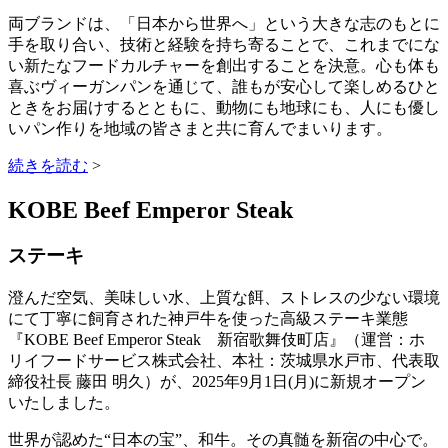
両ブランドは、「日本から世界へ」という大きな志のもとに
手を取り合い、技術と経験を持ち寄ることで、これまでにな
い新たなフードカルチャーを創出することを決意。心も体も
喜ぶヴィーガンパンを通じて、誰もが安心して楽しめるひと
ときをお届けするとともに、動物にも地球にも、人にも優し
いパン作りを地域の皆さまと共に育んでまいります。
続きを読む
>
KOBE Beef Emperor Steak
ステーキ
澄んだ空気、美味しい水、上質な餌、ストレスの少ない環境
にて丁寧に飼育された神戸牛を使った高級ステーキ業態
『KOBE Beef Emperor Steak 新宿歌舞伎町店』（運営：ホ
リイフードサービス株式会社、本社：茨城県水戸市、代表取
締役社長 藤田 明久）が、2025年9月1日(月)に新規オープン
いたしました。
世界が認めた“日本の宝”、和牛。その真髄を新宿の中心で。