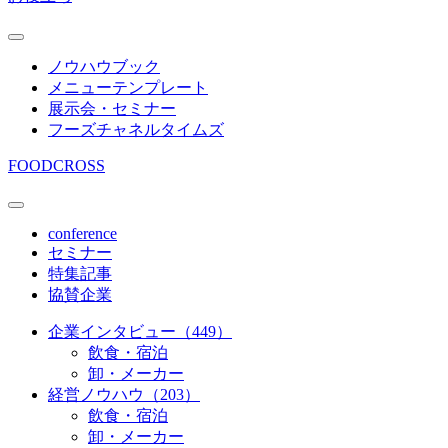
ノウハウブック
メニューテンプレート
展示会・セミナー
フーズチャネルタイムズ
FOODCROSS
conference
セミナー
特集記事
協賛企業
企業インタビュー（449）
飲食・宿泊
卸・メーカー
経営ノウハウ（203）
飲食・宿泊
卸・メーカー