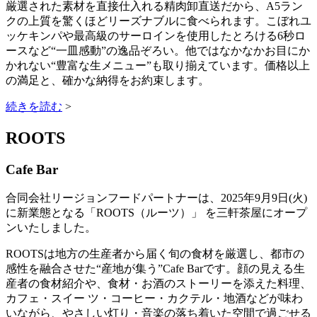
厳選された素材を直接仕入れる精肉卸直送だから、A5ラン
クの上質を驚くほどリーズナブルに食べられます。こぼれユ
ッケキンパや最高級のサーロインを使用したとろける6秒ロ
ースなど“一皿感動”の逸品ぞろい。他ではなかなかお目にか
かれない“豊富な生メニュー”も取り揃えています。価格以上
の満足と、確かな納得をお約束します。
続きを読む
>
ROOTS
Cafe Bar
合同会社リージョンフードパートナーは、2025年9月9日(火)
に新業態となる「ROOTS（ルーツ）」 を三軒茶屋にオープ
ンいたしました。
ROOTSは地方の生産者から届く旬の食材を厳選し、都市の
感性を融合させた“産地が集う”Cafe Barです。顔の見える生
産者の食材紹介や、食材・お酒のストーリーを添えた料理、
カフェ・スイー ツ・コーヒー・カクテル・地酒などが味わ
いながら、やさしい灯り・音楽の落ち着いた空間で過ごせる