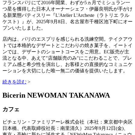
フランスパリにて2016年開業、わずか5ヵ月でミシュラン一
つ星を獲得した日本人オーナーシェフ・伊藤良明氏が手がけ
る新業態パティスリー『L'Atelier L'Archeste（ラトリエ ラル
ケスト）』が、2025年9月8日、名古屋市千種区池下町にオー
プンいたしました。
店内は、パリのエスプリを感じられる洗練空間。テイクアウ
トでは本格的なデザートとこだわりの焼き菓子を、イートイ
ンでは、デザートのショートコースをご用意。EC販売が主
流となる中、あえて"店舗販売のみ"にこだわることで、プレ
ミアム感と希少性を演出し、お客様との直接的なコミュニケ
ーションを大切にした唯一無二の価値を提供いたします。
続きを読む
>
Bicerin NEWOMAN TAKANAWA
カフェ
ビチェリン・ファミリアーレ株式会社（本社：東京都中央区
日本橋、代表取締役社長：南里清久）2025年9月12日(金)、
東京・高輪に新たに誕生する「NEWoMan Takanawa（ニュウ