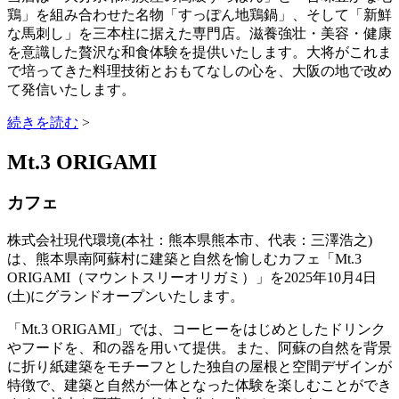
鶏」を組み合わせた名物「すっぽん地鶏鍋」、そして「新鮮
な馬刺し」を三本柱に据えた専門店。滋養強壮・美容・健康
を意識した贅沢な和食体験を提供いたします。大将がこれま
で培ってきた料理技術とおもてなしの心を、大阪の地で改め
て発信いたします。
続きを読む
>
Mt.3 ORIGAMI
カフェ
株式会社現代環境(本社：熊本県熊本市、代表：三澤浩之)
は、熊本県南阿蘇村に建築と自然を愉しむカフェ「Mt.3
ORIGAMI（マウントスリーオリガミ）」を2025年10月4日
(土)にグランドオープンいたします。
「Mt.3 ORIGAMI」では、コーヒーをはじめとしたドリンク
やフードを、和の器を用いて提供。また、阿蘇の自然を背景
に折り紙建築をモチーフとした独自の屋根と空間デザインが
特徴で、建築と自然が一体となった体験を楽しむことができ