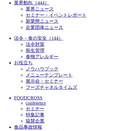
業界動向（444）
業界ニュース
セミナー・イベントレポート
新業態ニュース
企業団体ニュース
法令・食の安全（144）
法令対策
衛生管理
食物アレルギー
お役立ち
ノウハウブック
メニューテンプレート
展示会・セミナー
フーズチャネルタイムズ
FOODCROSS
conference
セミナー
特集記事
協賛企業
食品事故情報