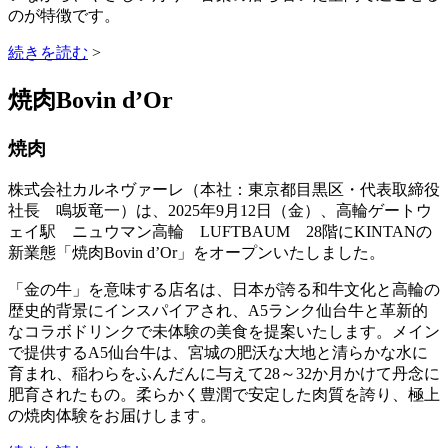
のが特徴です。
続きを読む
>
焼肉Bovin d’Or
焼肉
株式会社カルネヴァーレ（本社：東京都目黒区・代表取締役
社長 鳴坂竜一）は、2025年9月12日（金）、高輪ゲートウ
ェイ駅 ニュウマン高輪 LUFTBAUM 28階にKINTANの
新業態「焼肉Bovin d’Or」をオープンいたしました。
「金の牛」を意味する店名は、日本が誇る和牛文化と高輪の
歴史的背景にインスパイアされ、A5ランク仙台牛と革新的
なコラボドリンクで未体験の美食を提案いたします。メイン
で提供するA5仙台牛は、宮城の肥沃な大地と清らかな水に
育まれ、稲わらをふんだんに与えて28～32か月かけて丹念に
肥育されたもの。柔らかく豊潤で安定した肉質を誇り、極上
の焼肉体験をお届けします。