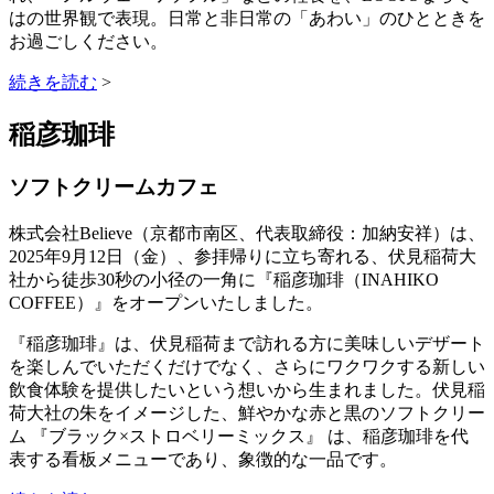
はの世界観で表現。日常と非日常の「あわい」のひとときを
お過ごしください。
続きを読む
>
稲彦珈琲
ソフトクリームカフェ
株式会社Believe（京都市南区、代表取締役：加納安祥）は、
2025年9月12日（金）、参拝帰りに立ち寄れる、伏見稲荷大
社から徒歩30秒の小径の一角に『稲彦珈琲（INAHIKO
COFFEE）』をオープンいたしました。
『稲彦珈琲』は、伏見稲荷まで訪れる方に美味しいデザート
を楽しんでいただくだけでなく、さらにワクワクする新しい
飲食体験を提供したいという想いから生まれました。伏見稲
荷大社の朱をイメージした、鮮やかな赤と黒のソフトクリー
ム 『ブラック×ストロベリーミックス』 は、稲彦珈琲を代
表する看板メニューであり、象徴的な一品です。