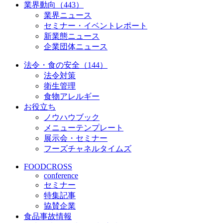
業界動向（443）
業界ニュース
セミナー・イベントレポート
新業態ニュース
企業団体ニュース
法令・食の安全（144）
法令対策
衛生管理
食物アレルギー
お役立ち
ノウハウブック
メニューテンプレート
展示会・セミナー
フーズチャネルタイムズ
FOODCROSS
conference
セミナー
特集記事
協賛企業
食品事故情報