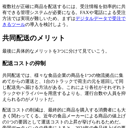
複数社が正確に商品を配送するには、受注情報を効率的に共
有できる管理システムが必要になる。FAXや電話による受注
方法では実現が難しいため、まずは
デジタルデータで受注で
きるツール
の導入を検討しよう。
共同配送のメリット
最後に具体的なメリットを3つに分けて見ていこう。
配送コストの抑制
共同配送では、様々な食品企業の商品を1つの物流拠点に集
めてからの運送と、1台のトラックで荷主の元を巡回して同
じ配送先へ届ける方法がある。これにより各社がそれぞれト
ラックやドライバーを用意するよりも、運行台数や人員を抑
えられるのがメリットだ。
配送コストの削減は、最終的に商品を購入する消費者にも大
きく関わってくる。近年の食品メーカーによる商品の値上げ
の1つの要因として運送コストの上昇が挙げられるためだ。
帝国データバンクの発表によると、2024年の食品値上げの要