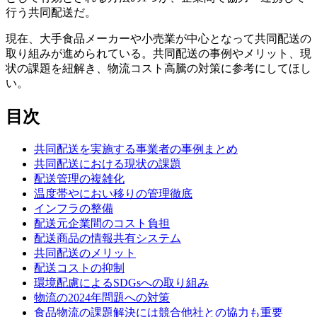
行う共同配送だ。
現在、大手食品メーカーや小売業が中心となって共同配送の
取り組みが進められている。共同配送の事例やメリット、現
状の課題を紐解き、物流コスト高騰の対策に参考にしてほし
い。
目次
共同配送を実施する事業者の事例まとめ
共同配送における現状の課題
配送管理の複雑化
温度帯やにおい移りの管理徹底
インフラの整備
配送元企業間のコスト負担
配送商品の情報共有システム
共同配送のメリット
配送コストの抑制
環境配慮によるSDGsへの取り組み
物流の2024年問題への対策
食品物流の課題解決には競合他社との協力も重要