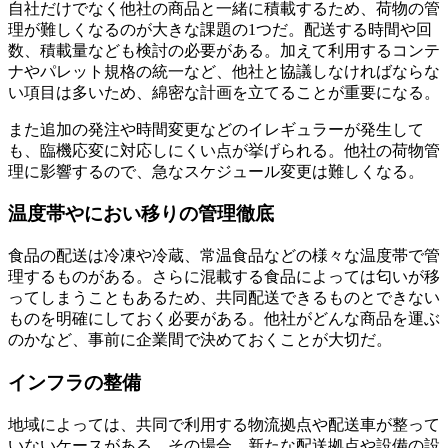
自社だけでなく他社の商品と一緒に積載するため、荷物の管
理が難しくなるのが大きな課題の1つだ。配送する時間や回
数、積載量なども検討の必要がある。加えて利用するコンテ
ナやパレット規格の統一など、他社と協議しなければならな
い項目は多いため、綿密な計画を立てることが重要になる。
また追加の発注や時間変更などのイレギュラーが発生して
も、臨機応変に対応しにくい点が挙げられる。他社の荷物管
理に影響するので、急なスケジュール変更は難しくなる。
温度帯やにおい移りの管理徹底
食品の配送は冷凍や冷蔵、常温食品などの様々な温度帯で管
理するものがある。さらに混載する食品によっては匂いが移
ってしまうこともあるため、共同配送できるものとできない
ものを明確にしておく必要がある。他社がどんな商品を運ぶ
のかなど、事前に企業間で決めておくことが大切だ。
インフラの整備
地域によっては、共同で利用する物流拠点や配送車が整って
いないケースがある。その場合、新たな配送拠点や設備の設