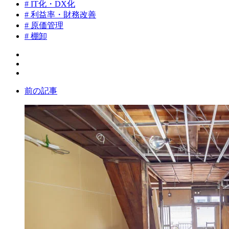
# IT化・DX化
# 利益率・財務改善
# 原価管理
# 棚卸
前の記事