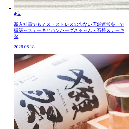
4位
新入社員でもミス・ストレスの少ない店舗運営をITで
構築～ステーキとハンバーグさる～ん・石焼ステーキ
贅
2026.06.18