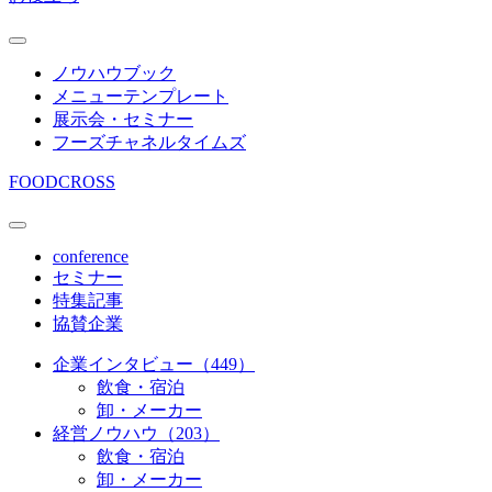
ノウハウブック
メニューテンプレート
展示会・セミナー
フーズチャネルタイムズ
FOODCROSS
conference
セミナー
特集記事
協賛企業
企業インタビュー（449）
飲食・宿泊
卸・メーカー
経営ノウハウ（203）
飲食・宿泊
卸・メーカー