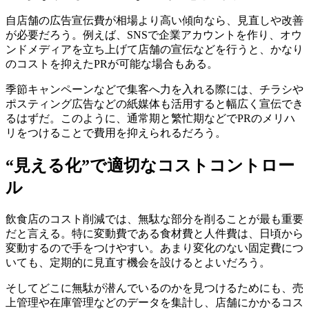
自店舗の広告宣伝費が相場より高い傾向なら、見直しや改善
が必要だろう。例えば、SNSで企業アカウントを作り、オウ
ンドメディアを立ち上げて店舗の宣伝などを行うと、かなり
のコストを抑えたPRが可能な場合もある。
季節キャンペーンなどで集客へ力を入れる際には、チラシや
ポスティング広告などの紙媒体も活用すると幅広く宣伝でき
るはずだ。このように、通常期と繁忙期などでPRのメリハ
リをつけることで費用を抑えられるだろう。
“見える化”で適切なコストコントロー
ル
飲食店のコスト削減では、無駄な部分を削ることが最も重要
だと言える。特に変動費である食材費と人件費は、日頃から
変動するので手をつけやすい。あまり変化のない固定費につ
いても、定期的に見直す機会を設けるとよいだろう。
そしてどこに無駄が潜んでいるのかを見つけるためにも、売
上管理や在庫管理などのデータを集計し、店舗にかかるコス