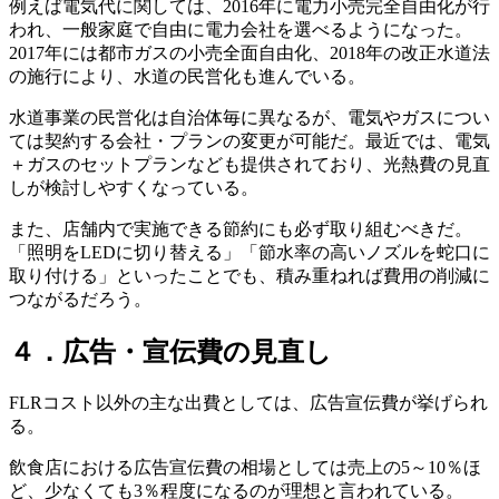
例えば電気代に関しては、2016年に電力小売完全自由化が行
われ、一般家庭で自由に電力会社を選べるようになった。
2017年には都市ガスの小売全面自由化、2018年の改正水道法
の施行により、水道の民営化も進んでいる。
水道事業の民営化は自治体毎に異なるが、電気やガスについ
ては契約する会社・プランの変更が可能だ。最近では、電気
＋ガスのセットプランなども提供されており、光熱費の見直
しが検討しやすくなっている。
また、店舗内で実施できる節約にも必ず取り組むべきだ。
「照明をLEDに切り替える」「節水率の高いノズルを蛇口に
取り付ける」といったことでも、積み重ねれば費用の削減に
つながるだろう。
４．広告・宣伝費の見直し
FLRコスト以外の主な出費としては、広告宣伝費が挙げられ
る。
飲食店における広告宣伝費の相場としては売上の5～10％ほ
ど、少なくても3％程度になるのが理想と言われている。