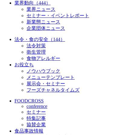
業界動向（444）
業界ニュース
セミナー・イベントレポート
新業態ニュース
企業団体ニュース
法令・食の安全（144）
法令対策
衛生管理
食物アレルギー
お役立ち
ノウハウブック
メニューテンプレート
展示会・セミナー
フーズチャネルタイムズ
FOODCROSS
conference
セミナー
特集記事
協賛企業
食品事故情報