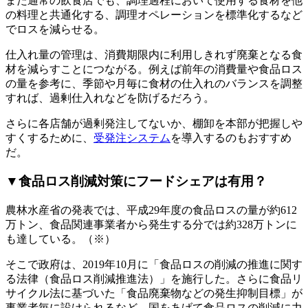
また通常の飲食店でも、調理過程において使用する食材を他
の料理と共通化する、調理オペレーションを標準化するなど
でロスを減らせる。
仕入れ量の管理は、消費期限内に利用しきれず廃棄となる食
材を減らすことにつながる。例えば前年の消費量や食品ロス
の量を参考に、季節や月毎に食材の仕入れのバランスを調整
すれば、過剰仕入れなどを防げるだろう。
さらに各店舗が過剰発注してないか、棚卸を本部が把握しや
すくするために、
受発注システム
を導入するのもおすすめ
だ。
▼食品ロス削減対策にフードシェアは有用？
農林水産省の発表では、平成29年度の食品ロスの量が約612
万トン、食品関連事業者から発生する分では約328万トンに
も達している。（※）
そこで政府は、2019年10月に「食品ロスの削減の推進に関す
る法律（食品ロス削減推進法）」を施行した。さらに食品リ
サイクル法に基づいた「食品廃棄物などの発生抑制目標」が
事業者毎に設けられるなど、国をあげて食品ロスの削減に力