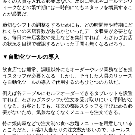
多くの人員を入れる必要はない。反対に年末やゴールデンウ
ィークなどの繁忙期には一時的にでもスタッフを増員するこ
とが必要だ。
適切なシフトの調整をするためにも、どの時間帯や時期にど
れくらいの来店客数があるかといったデータ収集が必要とな
る。毎日の来店客数や売上などを集計すれば、わざわざお店
の状況を目視で確認するといった手間も無くなるだろう。
▼自動化ツールの導入
飲食店では通常、調理以外にもオーダーやレジ業務などを担
うスタッフが必要となる。しかし、そうした人員のリソース
を自動化ツールの導入で代用するのもひとつの方法だ。
例えば各テーブルにセルフオーダーできるタブレットを設置
すれば、わざわざスタッフが注文を受け取りにいく手間がな
くなる。お客としても、注文の都度スタッフを呼び止める必
要がないため、気兼ねなくなくメニューを注文できる。
特に焼肉屋などで注文制の食べ放題メニューを用意している
ところだと、お客1人当たりの注文数が多いので、ホールス