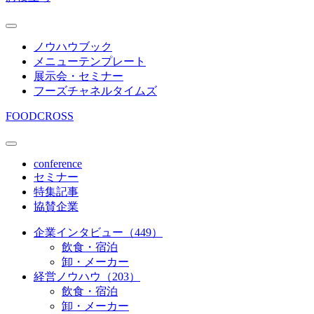
ノウハウブック
メニューテンプレート
展示会・セミナー
フーズチャネルタイムズ
FOODCROSS
conference
セミナー
特集記事
協賛企業
企業インタビュー（449）
飲食・宿泊
卸・メーカー
経営ノウハウ（203）
飲食・宿泊
卸・メーカー