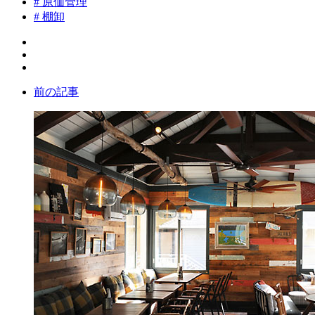
# 原価管理
# 棚卸
前の記事