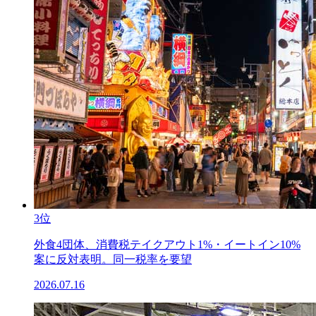
3位
外食4団体、消費税テイクアウト1%・イートイン10%
案に反対表明。同一税率を要望
2026.07.16