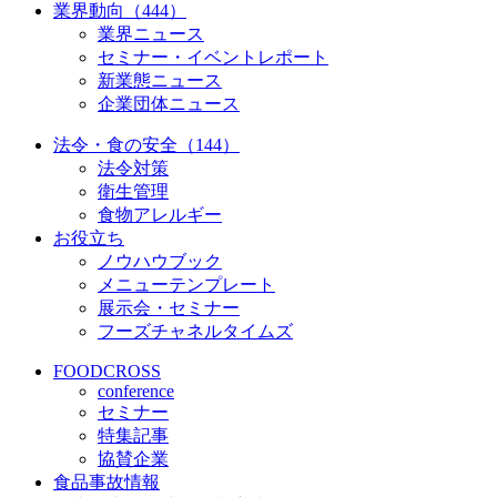
業界動向（444）
業界ニュース
セミナー・イベントレポート
新業態ニュース
企業団体ニュース
法令・食の安全（144）
法令対策
衛生管理
食物アレルギー
お役立ち
ノウハウブック
メニューテンプレート
展示会・セミナー
フーズチャネルタイムズ
FOODCROSS
conference
セミナー
特集記事
協賛企業
食品事故情報