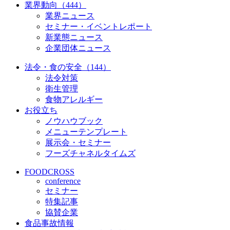
業界動向（444）
業界ニュース
セミナー・イベントレポート
新業態ニュース
企業団体ニュース
法令・食の安全（144）
法令対策
衛生管理
食物アレルギー
お役立ち
ノウハウブック
メニューテンプレート
展示会・セミナー
フーズチャネルタイムズ
FOODCROSS
conference
セミナー
特集記事
協賛企業
食品事故情報