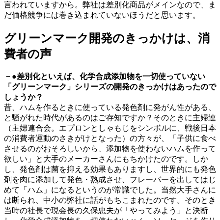
言われていますから。弊社は差別化商品がメインなので、ま
だ価格競争には巻き込まれていないほうだと思います。
グリーンマーク開発のきっかけは、消
費者の声
－●差別化といえば、化学合成添加物を一切使っていない
「グリーンマーク」シリーズの開発のきっかけはあったので
しょうか？
昔、ハムを作るときに使っている発色剤に発がん性がある、
と騒がれた時代があるのはご存知ですか？そのときに主婦連
（主婦連合会。エプロンとしゃもじをシンボルに、戦後日本
の消費者運動のさきがけとなった）の方々が、「子供に食べ
させるのがおそろしいから、添加物を使わないハムを作って
欲しい」と大手のメーカーさんにもちかけたのです。しか
し、発色剤は菌を抑える効果もありますし、世界的にも発色
剤を肉に添加して発色・熟成させ、フレーバーを出してはじ
めて「ハム」になるというのが常識でした。当然大手さんに
は断られ、中小の弊社に話がもちこまれたのです。そのとき
当時の社長で現会長の久保忠夫が「やってみよう」と決断