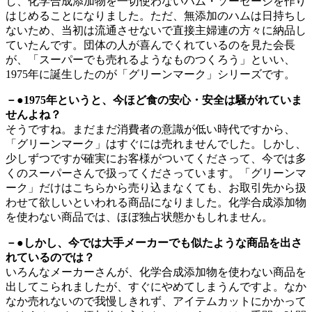
し、化学合成添加物を一切使わないハム・ソーセージを作り
はじめることになりました。ただ、無添加のハムは日持ちし
ないため、当初は流通させないで直接主婦連の方々に納品し
ていたんです。団体の人が喜んでくれているのを見た会長
が、「スーパーでも売れるようなものつくろう」といい、
1975年に誕生したのが「グリーンマーク」シリーズです。
－●1975年というと、今ほど食の安心・安全は騒がれていま
せんよね？
そうですね。まだまだ消費者の意識が低い時代ですから、
「グリーンマーク」はすぐには売れませんでした。しかし、
少しずつですが確実にお客様がついてくださって、今では多
くのスーパーさんで扱ってくださっています。「グリーンマ
ーク」だけはこちらから売り込まなくても、お取引先から扱
わせて欲しいといわれる商品になりました。化学合成添加物
を使わない商品では、ほぼ独占状態かもしれません。
－●しかし、今では大手メーカーでも似たような商品を出さ
れているのでは？
いろんなメーカーさんが、化学合成添加物を使わない商品を
出してこられましたが、すぐにやめてしまうんですよ。なか
なか売れないので我慢しきれず、アイテムカットにかかって