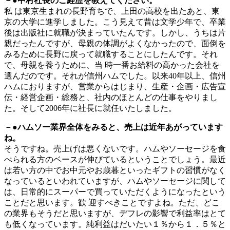
－●中村社長のご経歴を教えてください。
私 は東京生まれの長野育ちで、上田の高校を出たあと、東
京の大学に進学しました。こう見えて昔は文学少年で、卒業
後は出版社に就職が決まっていたんです。しかし、うちは片
親だったんですが、母親の体調がよくなかったので、面倒を
みるために長野に戻って就職することにしたんです。それ
で、母親を養うために、当 時一番お給料の高かった会社を
選んだのです。それが信州ハムでした。以来40年以上、信州
ハムにおりますが、営業からはじまり、生産・企画・広告宣
伝・経営企画・総務と、社内のほとんどの仕事をやりまし
た。そして2006年に社長に就任いたしました。
－●ハムソー業界全体をみると、売上は近年あがっています
ね。
そうですね。売上げは悪くないです。ハムやソーセージを食
べられる方のベースが伸びているということでしょう。最近
は若い方の中でお中元やお歳暮といったギフトの習慣がなく
なっているといわれていますが、ハムやソーセージに関して
は、日常的にスーパーで買っていただくようになったという
ことだと思います。歓 迎すべきことですよね。ただ、どこ
の業界もそうだと思いますが、デフレの影響で利益率はとて
も低くなっています。純利益はだいたい１％から１．５％と