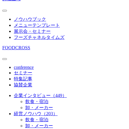
ノウハウブック
メニューテンプレート
展示会・セミナー
フーズチャネルタイムズ
FOODCROSS
conference
セミナー
特集記事
協賛企業
企業インタビュー（449）
飲食・宿泊
卸・メーカー
経営ノウハウ（203）
飲食・宿泊
卸・メーカー