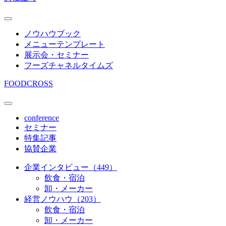
ノウハウブック
メニューテンプレート
展示会・セミナー
フーズチャネルタイムズ
FOODCROSS
conference
セミナー
特集記事
協賛企業
企業インタビュー（449）
飲食・宿泊
卸・メーカー
経営ノウハウ（203）
飲食・宿泊
卸・メーカー