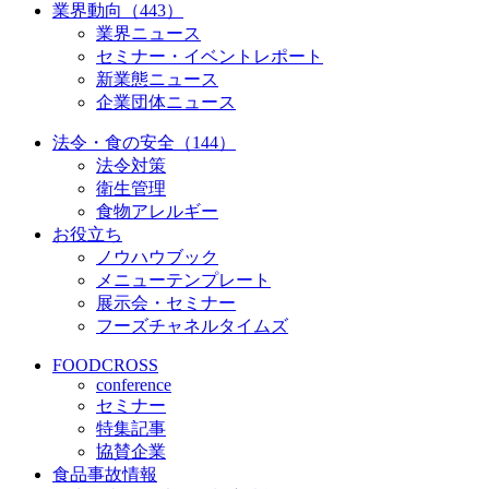
業界動向（443）
業界ニュース
セミナー・イベントレポート
新業態ニュース
企業団体ニュース
法令・食の安全（144）
法令対策
衛生管理
食物アレルギー
お役立ち
ノウハウブック
メニューテンプレート
展示会・セミナー
フーズチャネルタイムズ
FOODCROSS
conference
セミナー
特集記事
協賛企業
食品事故情報