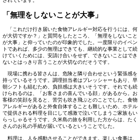
されています。
「無理をしないことが大事」
「これだけ行き届いた食物アレルギー対応を行うには、何
が大切ですか？」と質問をしたところ、「無理をしないこと
が大事」と仰っていたのが印象的でした。一度限りのイベン
トであれば、多少の無理はできても、継続的な事業として続
けていくためには、安請け合いをせず、できないことはでき
ないとはっきり言うことが大切なのだそうです。
現場に携わる皆さんは、危険と隣り合わせという緊張感を
持っているそうです。調理担当者はプレッシャーもあり、早
朝シフトも組むため、負担感は大きいそうです。それでも続
けられるのは、「お客さまの喜んでいる顔」があるから。お
客様の笑顔を見ると、苦労も吹き飛ぶとのことでした。食物
アレルギーがあると外食自体することも難しいため、ホテル
で提供される料理を目にして感激で泣いてしまうご家族もい
らっしゃるそうです。久米島の旅を利用した方からは、たく
さんのお礼の手紙が届いているということでした。
料理は、人を感動させることができます。楽しい食事は、