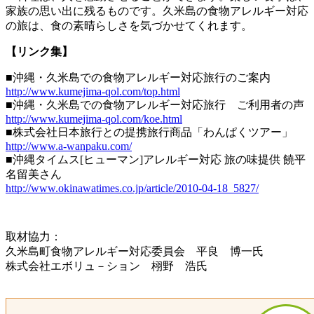
家族の思い出に残るものです。久米島の食物アレルギー対応
の旅は、食の素晴らしさを気づかせてくれます。
【リンク集】
■沖縄・久米島での食物アレルギー対応旅行のご案内
http://www.kumejima-qol.com/top.html
■沖縄・久米島での食物アレルギー対応旅行 ご利用者の声
http://www.kumejima-qol.com/koe.html
■株式会社日本旅行との提携旅行商品「わんぱくツアー」
http://www.a-wanpaku.com/
■沖縄タイムス[ヒューマン]アレルギー対応 旅の味提供 饒平
名留美さん
http://www.okinawatimes.co.jp/article/2010-04-18_5827/
取材協力：
久米島町食物アレルギー対応委員会 平良 博一氏
株式会社エボリュ－ション 栩野 浩氏