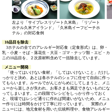
左より「サイプレスリゾート久米島」「リゾート
ホテル久米アイランド」「久米島イーフビーチホ
テル」の対応食例
10品目を除去
3ホテルの全てのアレルギー対応食（定食形式）は、卵・
乳・小麦・そば・落花生・大豆・ゴマ・ナッツ類・エビ・カ
ニの10品目を、２次原材料含めて一括除去しています。
メニュー開発
「使ってはいけない食材」「してはいけないこと」だけし
っかりと決め、あとは各ホテルのシェフに任せて自由に作っ
てもらいます。ルールでがんじがらめにしてしまうと、メニ
ューから楽しさが失われ、お客さまも満足できないものにな
ってしまいます。この段階でレシピをしっかり作っておく
と、現場ではレシピ通りに作れば間違いがないため、メニュ
ー作りには時間をかけて丁寧に行っています。 実際のメ
ニューには、地元食材を用いた伝統料理や、食物アレルギー