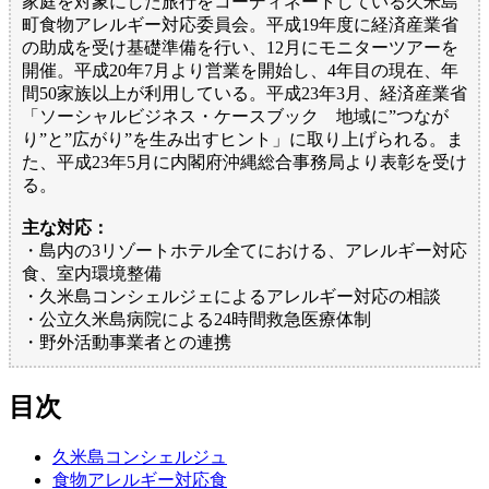
家庭を対象にした旅行をコーディネートしている久米島
町食物アレルギー対応委員会。平成19年度に経済産業省
の助成を受け基礎準備を行い、12月にモニターツアーを
開催。平成20年7月より営業を開始し、4年目の現在、年
間50家族以上が利用している。平成23年3月、経済産業省
「ソーシャルビジネス・ケースブック 地域に”つなが
り”と”広がり”を生み出すヒント」に取り上げられる。ま
た、平成23年5月に内閣府沖縄総合事務局より表彰を受け
る。
主な対応：
・島内の3リゾートホテル全てにおける、アレルギー対応
食、室内環境整備
・久米島コンシェルジェによるアレルギー対応の相談
・公立久米島病院による24時間救急医療体制
・野外活動事業者との連携
目次
久米島コンシェルジュ
食物アレルギー対応食