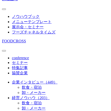
ノウハウブック
メニューテンプレート
展示会・セミナー
フーズチャネルタイムズ
FOODCROSS
conference
セミナー
特集記事
協賛企業
企業インタビュー（449）
飲食・宿泊
卸・メーカー
経営ノウハウ（203）
飲食・宿泊
卸・メーカー