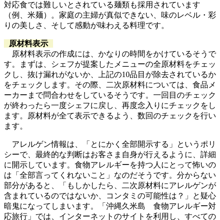
対応食では難しいとされている麺類も採用されています
（例、米麺）。家庭の主婦が真似できない、味のレベル・彩
りの美しさ、そして感動が味わえる料理です。
原材料表示
原材料表示の作成には、かなりの時間をかけているそうで
す。まずは、シェフが提案したメニューの全原材料をチェッ
クし、抜け漏れがないか、上記の10品目が除去されているか
をチェックします。その際、二次原材料については、食品メ
ーカーまで問合わせをしているそうです。一回目のチェック
が終わったら一度シェフに戻し、再度念入りにチェックをし
ます。原材料が全て表示できるよう、数回のチェックを行い
ます。
アレルゲン情報は、「とにかく全部開示する」というポリ
シーで、最終的な判断はお客さま自身が行えるように、詳細
に開示しています。食物アレルギーを持つ人にとって怖いの
は「全部言ってくれないこと」なのだそうです。分からない
部分があると、「もしかしたら、二次原材料にアレルゲンが
含まれているのではないか、コンタミの可能性は？」と疑心
暗鬼になってしまいます。「沖縄久米島 食物アレルギー対
応旅行」では、インターネットのサイトを利用し、すべての