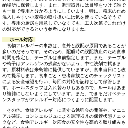
納場所に保管します。また、調理器具には目印をつけて誰で
も一目で専用と分かるようにしています。特に、粉末のため
混入しやすい小麦粉の取り扱いには気を使っているそうで
す。専用の厨房を用意していなくても、工夫次第でこれだけ
の対応ができるという参考になりますね。
ホール対応
食物アレルギーの事故は、意外と誤配が原因であることが
多いのだそうです。そのため、配膳時の誤配防止のため食事
時間を指定し、テーブルは事前指定します。また、テーブル
や椅子はアレルゲンの残留がないよう、中性洗剤で拭きま
す。原材料表は来島前に提供していますが、食事当日にも改
めて提示します。食事ごと・患者家族ごとのチェックリスト
による安全確認を行い、毎回の対応を記録として保管しま
す。ホールスタッフは入れ替わりもあるので、ルールはあま
り複雑にしないようにしています。また、できるだけベテラ
ンスタッフがアレルギー対応につくように配置します。
その他、食物アレルギーに関する勉強会の開催や、マニュ
アル確認、コンシェルジュによる調理器具の保管状態チェッ
クなど、食物アレルギー対応食の安全性を高める取り組みも