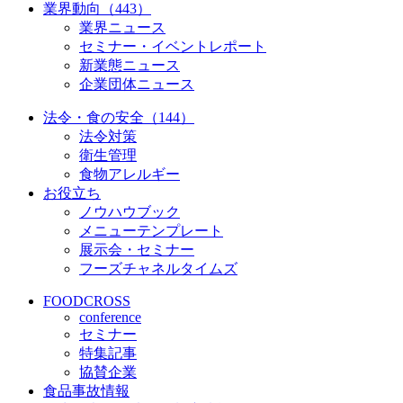
業界動向（443）
業界ニュース
セミナー・イベントレポート
新業態ニュース
企業団体ニュース
法令・食の安全（144）
法令対策
衛生管理
食物アレルギー
お役立ち
ノウハウブック
メニューテンプレート
展示会・セミナー
フーズチャネルタイムズ
FOODCROSS
conference
セミナー
特集記事
協賛企業
食品事故情報