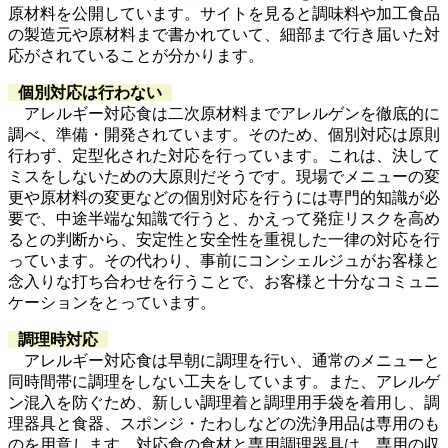
原材料を公開しています。サイトを見ると調味料や加工食品
の製造元や原材料まで書かれていて、細部まで行き届いた対
応がされていることが分かります。
個別対応は行わない
アレルギー対応食は二次原材料までアレルゲンを徹底的に
調べ、準備・開発されています。そのため、個別対応は原則
行わず、定型化された対応を行っています。これは、決して
ミスをしないための大原則だそうです。現場でメニューの変
更や原材料の変更などの個別対応を行うには専門的知識が必
要で、中途半端な知識で行うと、かえって発症リスクを高め
るとの判断から、安定性と安全性を重視した一律の対応を行
っています。その代わり、事前にコンシェルジュがお客様と
念入りな打ち合わせを行うことで、お客様と十分なコミュニ
ケーションをとっています。
調理時対応
アレルギー対応食は早朝に調理を行い、通常のメニューと
同時間帯に調理をしない工夫をしています。また、アレルゲ
ン混入を防ぐため、新しい調理着と調理用手袋を着用し、調
理器具と食器、スポンジ・たわしなどの洗浄用品は専用のも
のを用意します。対応食の食材と専用調理器具は、専用の収