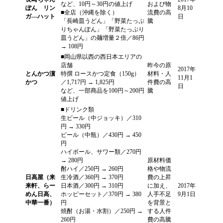
など、10円～30円の値上げ
および物
ぽん リン
8月10
■全店（沖縄を除く）
流費の高
ガ―ハット
日
「長崎皿うどん」「野菜たっぷ
騰
りちゃんぽん」「野菜たっぷり
皿うどん」の麺増量２倍／86円
→ 108円
■岡山県以西の西日本エリアの
店舗
昨今の原
2017年
とんかつ濵
特撰 ロースかつ定食（150g）
材料・人
11月1
かつ
／1,717円 → 1,825円
件費の高
日
など、一部商品を100円～200円
騰
値上げ
■ドリンク類
生ビール（中ジョッキ）／310
円 → 330円
ビール（中瓶）／430円 → 450
円
ハイボール、サワー類／270円
→ 280円
原材料価
酎ハイ／250円 → 260円
格や物流
日高屋（来
生冷酒／360円 → 370円
費の上昇
来軒、らー
日本酒／300円 → 310円
に加え、
2017年
めん日高、
ホッピーセット／370円 → 380
人手不足
9月1日
中華一番）
円
を背景と
焼酎（お湯・水割）／250円 →
する人件
260円
費の高騰