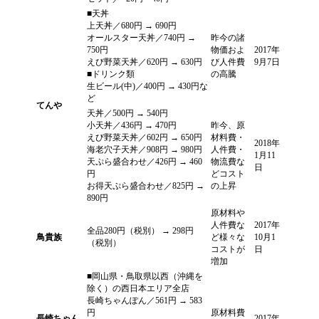
■天丼
上天丼／680円 → 690円
オールスター天丼／740円 →
昨今の諸
750円
物価およ
2017年
えび野菜天丼／620円 → 630円
び人件費
9月7日
■ドリンク類
の高騰
生ビール(中)／400円 → 430円な
ど
てんや
天丼／500円 → 540円
小天丼／436円 → 470円
昨今、原
えび野菜天丼／602円 → 650円
材料費・
2018年
海老穴子天丼／908円 → 980円
人件費・
1月11
天ぷら盛合わせ／426円 → 460
物流費な
日
円
どコスト
お得天ぷら盛合わせ／825円 →
の上昇
890円
原材料や
人件費な
2017年
全品280円（税別） → 298円
鳥貴族
ど様々な
10月1
（税別）
コストが
日
増加
■岡山県・鳥取県以西（沖縄を
除く）の西日本エリア全店
長崎ちゃんぽん／561円 → 583
円
原材料費
長崎ちゃん
2017年