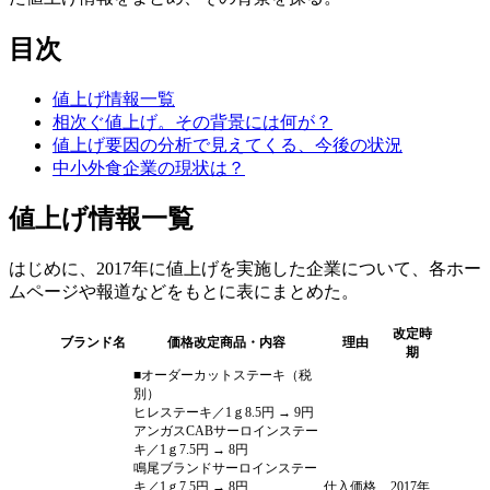
目次
値上げ情報一覧
相次ぐ値上げ。その背景には何が？
値上げ要因の分析で見えてくる、今後の状況
中小外食企業の現状は？
値上げ情報一覧
はじめに、
2017
年に値上げを実施した企業について、各ホー
ムページや報道などをもとに表にまとめた。
改定時
ブランド名
価格改定商品・内容
理由
期
■オーダーカットステーキ（税
別）
ヒレステーキ／1ｇ8.5円 → 9円
アンガスCABサーロインステー
キ／1ｇ7.5円 → 8円
鳴尾ブランドサーロインステー
キ／1ｇ7.5円 → 8円
仕入価格
2017年