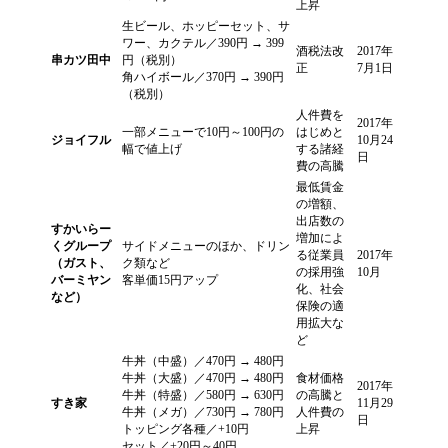
上昇
生ビール、ホッピーセット、サ
ワー、カクテル／390円 → 399
酒税法改
2017年
串カツ田中
円（税別）
正
7月1日
角ハイボール／370円 → 390円
（税別）
人件費を
2017年
一部メニューで10円～100円の
はじめと
ジョイフル
10月24
幅で値上げ
する諸経
日
費の高騰
最低賃金
の増額、
出店数の
すかいらー
増加によ
くグループ
サイドメニューのほか、ドリン
る従業員
2017年
（ガスト、
ク類など
の採用強
10月
バーミヤン
客単価15円アップ
化、社会
など）
保険の適
用拡大な
ど
牛丼（中盛）／470円 → 480円
牛丼（大盛）／470円 → 480円
食材価格
2017年
牛丼（特盛）／580円 → 630円
の高騰と
すき家
11月29
牛丼（メガ）／730円 → 780円
人件費の
日
トッピング各種／+10円
上昇
セット／+20円～40円