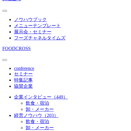
ノウハウブック
メニューテンプレート
展示会・セミナー
フーズチャネルタイムズ
FOODCROSS
conference
セミナー
特集記事
協賛企業
企業インタビュー（449）
飲食・宿泊
卸・メーカー
経営ノウハウ（203）
飲食・宿泊
卸・メーカー