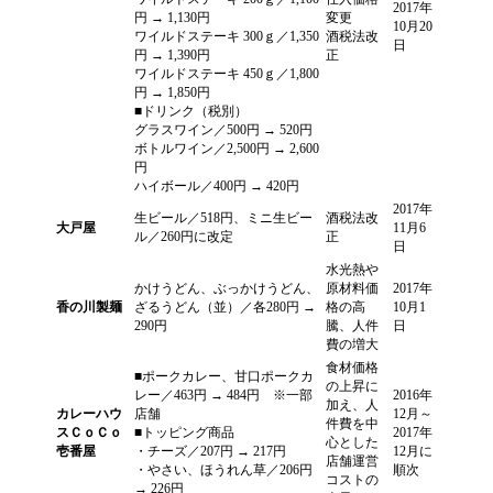
2017年
円 → 1,130円
変更
10月20
ワイルドステーキ 300ｇ／1,350
酒税法改
日
円 → 1,390円
正
ワイルドステーキ 450ｇ／1,800
円 → 1,850円
■ドリンク（税別）
グラスワイン／500円 → 520円
ボトルワイン／2,500円 → 2,600
円
ハイボール／400円 → 420円
2017年
生ビール／518円、ミニ生ビー
酒税法改
大戸屋
11月6
ル／260円に改定
正
日
水光熱や
かけうどん、ぶっかけうどん、
原材料価
2017年
香の川製麺
ざるうどん（並）／各280円 →
格の高
10月1
290円
騰、人件
日
費の増大
食材価格
■ポークカレー、甘口ポークカ
の上昇に
レー／463円 → 484円 ※一部
2016年
加え、人
カレーハウ
店舗
12月～
件費を中
スＣｏＣｏ
■トッピング商品
2017年
心とした
壱番屋
・チーズ／207円 → 217円
12月に
店舗運営
・やさい、ほうれん草／206円
順次
コストの
→ 226円