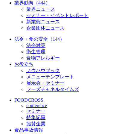
業界動向（444）
業界ニュース
セミナー・イベントレポート
新業態ニュース
企業団体ニュース
法令・食の安全（144）
法令対策
衛生管理
食物アレルギー
お役立ち
ノウハウブック
メニューテンプレート
展示会・セミナー
フーズチャネルタイムズ
FOODCROSS
conference
セミナー
特集記事
協賛企業
食品事故情報