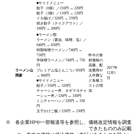
■サイドメニュー
餃子（6個）／210円 → 220円
餃子（3個）／110円 → 120円
イカ揚げ／320円 → 370円
焼き餃子（テイクアウト）／
190円 → 200円
■ラーメン類
ラーメン（醤油、味噌、塩）／
640円 → 650円
特製味噌ラーメン／740円 →
750円
昨今の食
辛味噌ラーメン／740円 → 750
材価格の
円
高騰、配
2017年
ラーメン山
プレミアム塩とんこつ／850円
送費用や
12月1
岡家
→ 860円
人件費な
日
■サイドメニュー
ど各種コ
餃子／310円 → 320円
ストの増
チャーシュー丼、ネギマヨチャ
加
ーシュー丼／320円 → 330円
ミニチャーハン／320円 → 330
円
玉子かけご飯／220円 → 230円
※ 各企業HPや一部報道等を参照し、価格改定情報を調査
できたもののみ記載