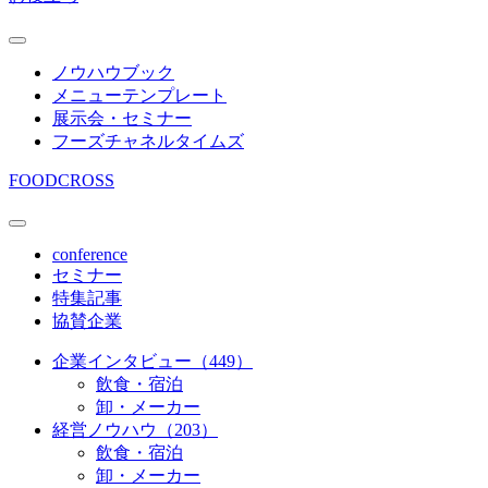
ノウハウブック
メニューテンプレート
展示会・セミナー
フーズチャネルタイムズ
FOODCROSS
conference
セミナー
特集記事
協賛企業
企業インタビュー（449）
飲食・宿泊
卸・メーカー
経営ノウハウ（203）
飲食・宿泊
卸・メーカー