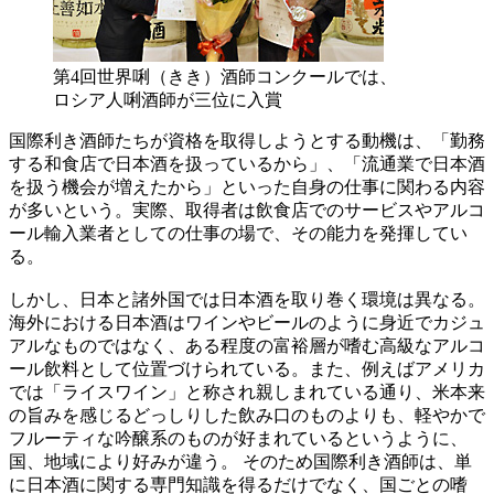
第4回世界唎（きき）酒師コンクールでは、
ロシア人唎酒師が三位に入賞
国際利き酒師たちが資格を取得しようとする動機は、「勤務
する和食店で日本酒を扱っているから」、「流通業で日本酒
を扱う機会が増えたから」といった自身の仕事に関わる内容
が多いという。実際、取得者は飲食店でのサービスやアルコ
ール輸入業者としての仕事の場で、その能力を発揮してい
る。
しかし、日本と諸外国では日本酒を取り巻く環境は異なる。
海外における日本酒はワインやビールのように身近でカジュ
アルなものではなく、ある程度の富裕層が嗜む高級なアルコ
ール飲料として位置づけられている。また、例えばアメリカ
では「ライスワイン」と称され親しまれている通り、米本来
の旨みを感じるどっしりした飲み口のものよりも、軽やかで
フルーティな吟醸系のものが好まれているというように、
国、地域により好みが違う。 そのため国際利き酒師は、単
に日本酒に関する専門知識を得るだけでなく、国ごとの嗜