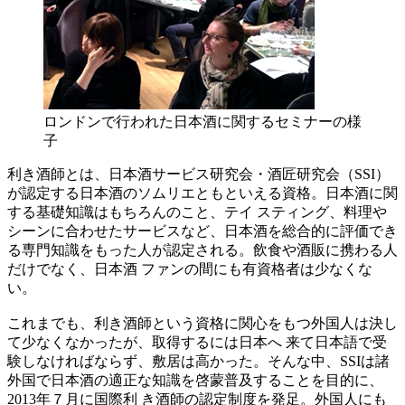
ロンドンで行われた日本酒に関するセミナーの様
子
利き酒師とは、日本酒サービス研究会・酒匠研究会（SSI）
が認定する日本酒のソムリエともといえる資格。日本酒に関
する基礎知識はもちろんのこと、テイ スティング、料理や
シーンに合わせたサービスなど、日本酒を総合的に評価でき
る専門知識をもった人が認定される。飲食や酒販に携わる人
だけでなく、日本酒 ファンの間にも有資格者は少なくな
い。
これまでも、利き酒師という資格に関心をもつ外国人は決し
て少なくなかったが、取得するには日本へ 来て日本語で受
験しなければならず、敷居は高かった。そんな中、SSIは諸
外国で日本酒の適正な知識を啓蒙普及することを目的に、
2013年７月に国際利 き酒師の認定制度を発足。外国人にも