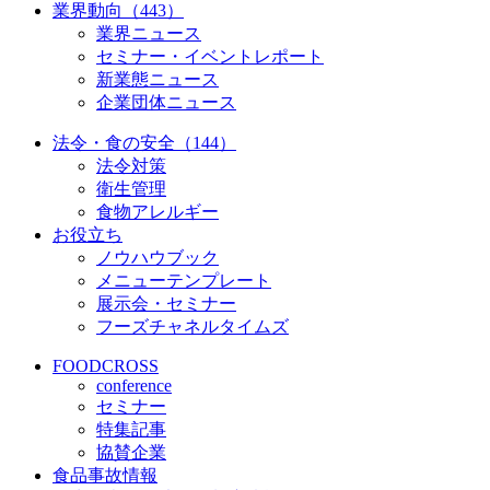
業界動向（443）
業界ニュース
セミナー・イベントレポート
新業態ニュース
企業団体ニュース
法令・食の安全（144）
法令対策
衛生管理
食物アレルギー
お役立ち
ノウハウブック
メニューテンプレート
展示会・セミナー
フーズチャネルタイムズ
FOODCROSS
conference
セミナー
特集記事
協賛企業
食品事故情報