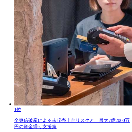
1位
全東信破産による未収売上金リスクと、最大7億2000万
円の資金繰り支援策