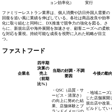
ョン効率化）
実行
ファミリーレストラン業界は、個人消費や訪日外国人需要の
回復を追い風に業績を伸ばしている。各社は商品改良や効率
化に取り組むと同時に、DX推進で競争力の強化を図る。さ
らに、新規出店や海外展開を加速させ、顧客ニーズへの柔軟
な対応を重視。持続可能な成長を視野に入れた戦略が目立
つ。
ファストフード
四半期
決算の
当期の好調・不調
企業名
売上
今後の動
要因
（前期
比%）
・QSC（品質・サ
・地域ニーズ
ービス・清潔さ）
じた店舗展開
の向上に努めた結
規出店や改装
果、店舗体験とブ
ビルドしてい
ランドイメージの