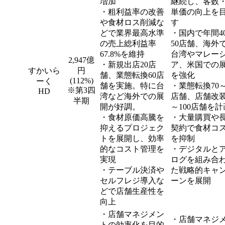
増加
継続し、客数
・粗利益率の改善
単価の向上を
や食材ロス削減な
す
どで業界最高水準
・国内で年間4
の売上総利益率
50店舗、海外
67.8%を維持
台湾やマレー
2,947億
・新規出店20店
ア、米国での
すかいら
円
舗、業態転換60店
を強化
(112%)
ーく
舗を実施。特に台
・業態転換70～
※第3四
HD
湾など海外での展
店舗、店舗改装
半期
開が好調。
～100店舗を計
・食材原価高騰を
・大量購買や
抑えるプロジェク
契約で食材コ
トを展開し、効率
を抑制
的なコスト管理を
・デジタルと
実現
ログを組み合
・テーブル決済や
た戦略的キャ
セルフレジ導入な
ーンを展開
どで店舗生産性を
向上
・店舗マネジメン
・店舗マネジ
トの効率化を目的