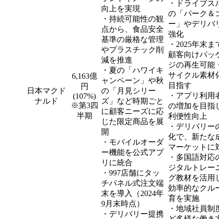
・ドライブス
向上を実現
の「パーク＆
・持続可能性の観
ー」やデリバ
点から、食品安全
強化
基準の厳格な管理
・2025年末ま
やプラスチック削
顧客向けパッ
減を推進
ジの再生可能
・夏の「ハワイキ
サイクル素材
6,163億
ャンペーン」や秋
目指す
円
日本マクド
の「月見シリー
・アプリ利用
(107%)
ナルド
ズ」など時期ごと
※第3四
の増加を目指
に顧客ニーズに応
半期
利便性向上
じた限定商品を展
・デリバリー
開
化で、新たな
・モバイルオーダ
マーケットに
ー機能を公式アプ
・多国語対応
リに統合
ジタルトレー
・997店舗にタッ
グ教材を活用
チパネル式注文端
効率的なクル
末を導入（2024年
育を実施
9月末時点）
・地域社員制
・デリバリー提携
ど多様な働き