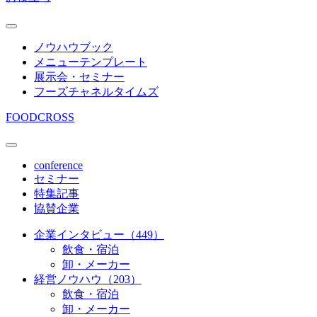
ノウハウブック
メニューテンプレート
展示会・セミナー
フーズチャネルタイムズ
FOODCROSS
conference
セミナー
特集記事
協賛企業
企業インタビュー（449）
飲食・宿泊
卸・メーカー
経営ノウハウ（203）
飲食・宿泊
卸・メーカー