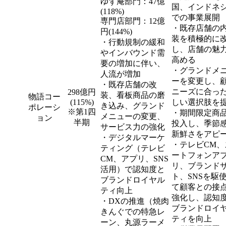
ゆず庵部門：47億
国、インドネ
(118%)
での事業展開
専門店部門：12億
・既存店舗の
円(144%)
装を積極的に
・行動規制の緩和
し、店舗の魅
やインバウンド需
高める
要の増加に伴い、
・グランドメ
人流が増加
ーを変更し、
・既存店舗の改
ニーズに合っ
298億円
装、看板商品の磨
物語コー
(115%)
しい選択肢を
き込み、グランド
ポレーシ
※第1四
・期間限定商
メニューの変更、
ョン
半期
投入し、季節
サービス力の強化
新鮮さをアピ
・デジタルマーケ
・テレビCM、
ティング（テレビ
ートフォンア
CM、アプリ、SNS
リ、ブランド
活用）で認知度と
ト、SNSを駆
ブランドロイヤル
て顧客との接
ティ向上
強化し、認知
・DXの推進（焼肉
ブランドロイ
きんぐでの特急レ
ティを向上
ーン、丸源ラーメ