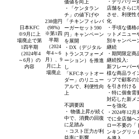
・デリバリー
価値を向上
店舗をさらに
・「ケンタラン
させ、利便性
チ」の値下げや
化
238億円
「チキンフィレバ
日本KFC
(98%)
・手頃な価格
ーガーセット590
※第1四
※9月に上
ットメニュー
円」キャンペーン
半期
場廃止で第
別キャンペー
を展開
（2024
1四半期
継続
・DX（デジタル
年4～6
（2024年4
・期間限定商
トランスフォーメ
月）、9
～6月）の
継続投入:
ーション）を推進
月に上
内容
新フレーバー
し
場廃止
様な商品ライ
「KFCネットオー
ップで顧客の
ダー」のリニュー
を引き付ける
アルで、利便性向
・特に個食需
上
対応した新メ
不調要因
ーを強化
・ 物価上昇が続く
・2024年12
中で、消費の回復
でに全店舗へ
に足踏み
ロー不要の「
・コスト圧力が利
ンキングリッ
益率に影響
を導入