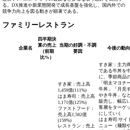
る。DX推進や新業態開発で成長基盤を強化し、国内外での
競争力向上を図る動きが顕著である。
ファミリーレストラン
四半期決
算の売上
当期の好調・不調
企業名
今後の動
（前期
要因
比%）
すき家：主力
である牛丼を
に、季節商品
「明太マヨチ
すき家：売上高
牛丼」「月見
1,459億(111%)
やき牛丼」な
はま寿司：売上高
販売し、幅広
1,171億(125%)
客層をターゲ
ファストフード：
にしていく
売上高1,582億
はま寿司:サイ
(159%)
ニュー（麺類
レストラン：売上