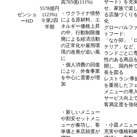
ザート）を充
高765億(111%)
せ、家族で楽
5578億円
・ウクライナ情勢
ゼンショ
(123%)
る店舗づくり
による原材料、エ
※第2四
ーHD
化
ネルギー価格上昇
半期
グローバルフ
の中、行動制限撤
トフード:
廃による経済活動
「なか卯」「
の正常化や雇用環
テリア」など
境の改善が追い風
ランドごとに
に
性のある商品
・個人消費の回復
開し、国内外
により、外食事業
長を図る
を中心に需要が増
レストラン:季
加
を重視したフ
メニューの導
サービス向上
客満足度を強
・新しいメニュー
や割安セットメニ
ューが奏功し、客
・小皿メニュ
単価と来店頻度が
充実や価格戦