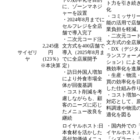
ト力を引き続
に、ゾーンマネジ
化
ャーを設置
・コミッサリ
・2024年8月までに
能の活用で店
セルフレジを全店
業負担を軽減
舗で導入完了
・二次元コー
・二次元コード注
文方式の全店
2,245億
文方式を400店舗で
・DX（デジタ
サイゼリ
円
導入（2025年8月ま
ランスフォー
ヤ
(123％)
でに全店展開予
ション）によ
※本決算
定）
務効率化を進
・訪日外国人増加
・生産・物流
により外食市場全
買の効率化を
体が回復基調
した仕組み作
・コスト削減を考
・コスト増加
慮しながらも、顧
対応として、
客のニーズに応じ
料調達や物流
たメニュー改良を
適化を図る
継続
ロイヤルホスト:日
・国内外での
本食材を活かした
イヤルホスト
高付加価値メニュ
「シズラー」