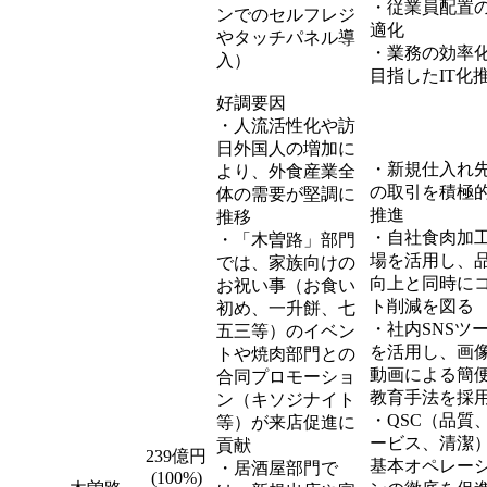
・従業員配置
ンでのセルフレジ
適化
やタッチパネル導
・業務の効率
入）
目指したIT化
好調要因
・人流活性化や訪
日外国人の増加に
・新規仕入れ
より、外食産業全
の取引を積極
体の需要が堅調に
推進
推移
・自社食肉加
・「木曽路」部門
場を活用し、
では、家族向けの
向上と同時に
お祝い事（お食い
ト削減を図る
初め、一升餅、七
・社内SNSツ
五三等）のイベン
を活用し、画
トや焼肉部門との
動画による簡
合同プロモーショ
教育手法を採
ン（キソジナイト
・QSC（品質
等）が来店促進に
ービス、清潔
貢献
239億円
基本オペレー
・居酒屋部門で
(100%)