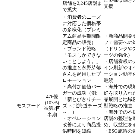
店舗を2,245店舗ま
支援
で拡大
・消費者のニーズ
に対応した価格帯
の多様化（プレミ
アム商品や期間限
・新商品開発
定商品の販売）
フェ需要への
・ブランド戦略
（ドリンクや
「モスしかできな
ーツの強化）
いことしよう。」
・店舗看板の
の推進と永野芽郁
イン刷新やオ
さんを起用したプ
ーション効率
ロモーション
継続
・高付加価値バー
・海外での現
ガーの成功（例:
好を取り入れ
476億
「新とびきりチー
品展開と地域
(103%)
モスフード
ズ ～北海道チーズ
型戦略の推進
※第2四
～」）
・海外での不
半期
・オペレーション
店舗の整理を
改善により商品提
め、収益性を
供時間を短縮
・ESG施策の