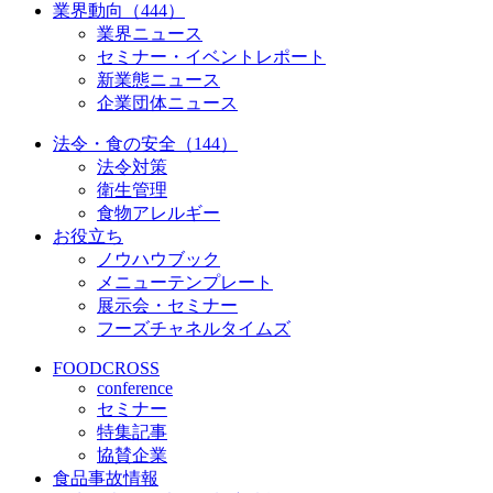
業界動向（444）
業界ニュース
セミナー・イベントレポート
新業態ニュース
企業団体ニュース
法令・食の安全（144）
法令対策
衛生管理
食物アレルギー
お役立ち
ノウハウブック
メニューテンプレート
展示会・セミナー
フーズチャネルタイムズ
FOODCROSS
conference
セミナー
特集記事
協賛企業
食品事故情報