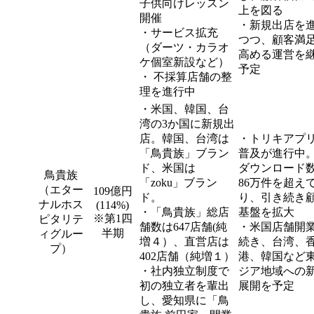
子供向けレッスン
上を図る
開催
・新規出店を
・サービス拡充
つつ、顧客満
（ダーツ・カラオ
高める運営を
ケ個室新設など）
予定
・ 不採算店舗の整
理を進行中
・米国、韓国、台
湾の3か国に新規出
店。韓国、台湾は
・トリキアプ
「鳥貴族」ブラン
普及が進行中
ド、米国は
ダウンロード
鳥貴族
「zoku」ブラン
86万件を超え
（エター
109億円
ド。
り、引き続き
ナルホス
(114%)
・「鳥貴族」総店
基盤を拡大
※第1四
ピタリテ
舗数は647店舗(純
・米国店舗開
半期
ィグルー
増４）、直営店は
続き、台湾、
プ）
402店舗（純増１）
港、韓国など
・社内独立制度で
ジア地域への
初の独立者を輩出
展開を予定
し、愛知県に「鳥