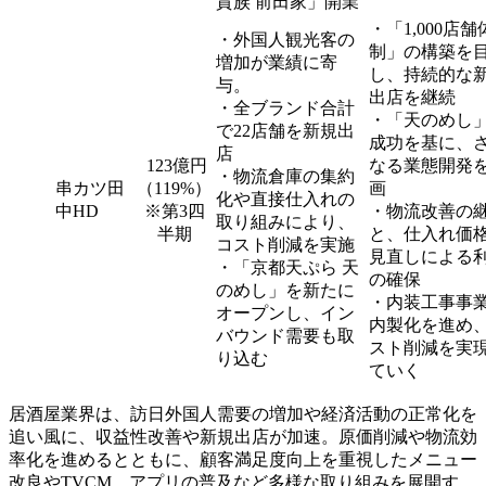
貴族 前田家」開業
・「1,000店舗
・外国人観光客の
制」の構築を
増加が業績に寄
し、持続的な
与。
出店を継続
・全ブランド合計
・「天のめし
で22店舗を新規出
成功を基に、
店
123億円
なる業態開発
・物流倉庫の集約
串カツ田
（119%）
画
化や直接仕入れの
中HD
※第3四
・物流改善の
取り組みにより、
半期
と、仕入れ価
コスト削減を実施
見直しによる
・「京都天ぷら 天
の確保
のめし」を新たに
・内装工事事
オープンし、イン
内製化を進め
バウンド需要も取
スト削減を実
り込む
ていく
居酒屋業界は、訪日外国人需要の増加や経済活動の正常化を
追い風に、収益性改善や新規出店が加速。原価削減や物流効
率化を進めるとともに、顧客満足度向上を重視したメニュー
改良やTVCM、アプリの普及など多様な取り組みを展開す