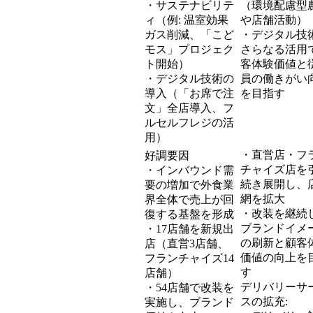
・サステナビリテ
（環境配慮型
ィ（例: 温室効果
や店舗活動）
ガス削減、「こど
・デジタル技
モス」プロジェク
さらなる活用
ト開始）
客体験価値と
・デジタル技術の
員の働きがい
導入（「お席で注
を目指す
文」全店導入、フ
ルセルフレジの活
用）
・直営店・フ
好調要因
チャイズ店を
・インバウンド需
続き展開し、
要の増加で外食業
網を拡大
界全体で売上が回
・改装を継続
復する基盤を形成
ブランドイメ
・17店舗を新規出
の刷新と顧客
店（直営3店舗、
価値の向上を
フランチャイズ14
す
店舗）
デリバリーサ
・54店舗で改装を
スの拡充:
実施し、ブランド