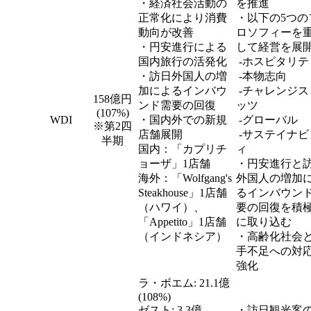
・経済社会活動の
を推進
正常化により消費
・以下の5つの
動向が改善
ロソフィーを
・円安進行による
して経営を展
国内旅行の活発化
-ホスピタリテ
・訪日外国人の増
-本物志向
加によるインバウ
-チャレンジス
158億円
ンド需要の回復
ッツ
(107%)
WDI
・国内外での新規
-グローバル
※第2四
店舗展開
-サステイナビ
半期
国内：「カプリチ
ィ
ョーザ」1店舗
・円安進行と
海外：「Wolfgang's
外国人の増加
Steakhouse」1店舗
るインバウン
（ハワイ）、
要の回復を積
「Appetito」1店舗
に取り込む
（インドネシア）
・高齢化社会
手不足への対
強化
ラ・ボエム: 21.1億
(108%)
ゼスト: 3.3億
・訪日観光客