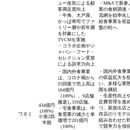
ュー改良による顧
・M&Aで新参
客満足度向上
業の食材調達
・牛角、大戸屋、
流網を効率化
かっぱ寿司でファ
給食事業を収
ミリー層や若年層
盤の柱へ
を対象にした
TVCMを実施
・コラボ企画やジ
ャパン・フード・
セレクション受賞
による訴求力向上
・国内外食事
・国内外食事業
の収益拡大を
は、コロナ禍から
い、多様な業
の回復で売上高は
開を継続
164億円
・生産性向上
（109%）。9店舗
定費管理を進
撤退し319店舗。
434億円
つ、新規出店
・宅食事業は、中
(108%)
ワタミ
存店のリモデ
食需要の減少と単
※第2四
組み合わせた
価増で201億円
半期
で競争力を強
（100%）