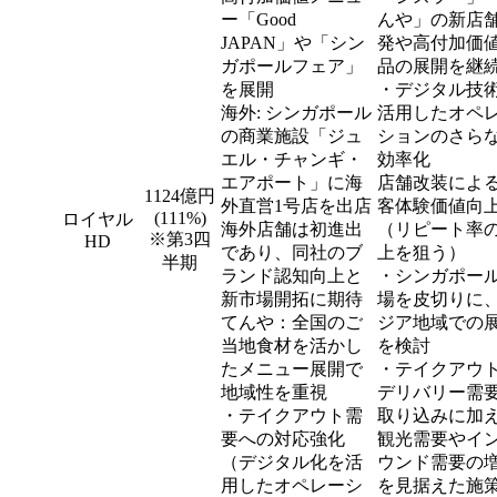
ー「Good
んや」の新店
JAPAN」や「シン
発や高付加価
ガポールフェア」
品の展開を継
を展開
・デジタル技
海外: シンガポール
活用したオペ
の商業施設「ジュ
ションのさら
エル・チャンギ・
効率化
エアポート」に海
店舗改装によ
1124億円
外直営1号店を出店
客体験価値向
(111%)
ロイヤル
海外店舗は初進出
（リピート率
※第3四
HD
であり、同社のブ
上を狙う）
半期
ランド認知向上と
・シンガポー
新市場開拓に期待
場を皮切りに
てんや：全国のご
ジア地域での
当地食材を活かし
を検討
たメニュー展開で
・テイクアウ
地域性を重視
デリバリー需
・テイクアウト需
取り込みに加
要への対応強化
観光需要やイ
（デジタル化を活
ウンド需要の
用したオペレーシ
を見据えた施