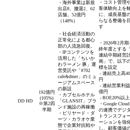
・コスト管理
・海外事業は新規
客体験向上を
出店8、撤退2、62
に、成長基盤
店舗。52億円
らなる整備を
（148%）
す
・社会経済活動の
正常化による都心
・2026年2月
部の人流急回復。
終年度とする
・IPコンテンツを
連結中期経営
活用した「ちいか
画」で、以下
わラーメン 豚」運
標を設定
営受託や「#702
- 連結売上高4
cafe&diner」のミュ
円
ージアムスペース
- 連結営業利益
の新設
億円
192億円
・カプセルホテル
- ROE20%以上
(105%)
DD HD
「GLANSIT」ブラ
※第2四
・Google Clou
ンド施設の再稼働
半期
の連携でデジ
・ビリヤード・ダ
トランスフォ
ーツ・カラオケ業
ーションを強
態で企業対抗戦や
し、顧客価値