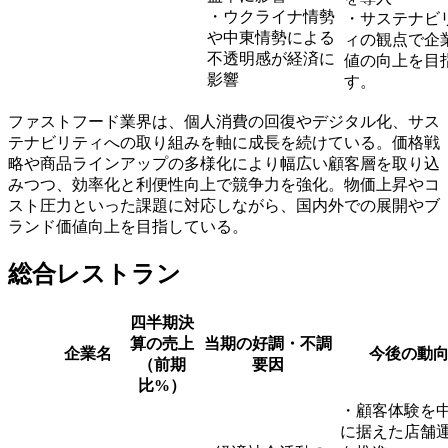
・ウクライナ情勢
・サステナビ
や中東情勢による
ィの観点で企
不透明感が経済に
値の向上を目
影響
す。
ファストフード業界は、個人消費の回復やデジタル化、サス
テナビリティへの取り組みを軸に成長を続けている。価格戦
略や商品ラインアップの多様化により幅広い顧客層を取り込
みつつ、効率化と利便性向上で競争力を強化。物価上昇やコ
スト圧力といった課題に対応しながら、国内外での展開やブ
ランド価値向上を目指している。
総合レストラン
四半期決
算の売上
当期の好調・不調
企業名
今後の動
（前期
要因
比%）
・顧客体験を
に据えた店舗