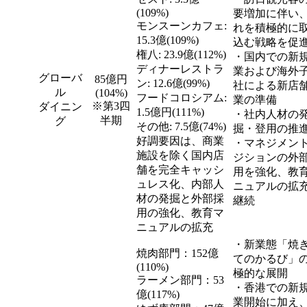
(109%)
要増加に伴い
モンスーンカフェ:
れを積極的に
15.3億(109%)
込む戦略を促
権八: 23.9億(112%)
・国内での新
ディナーレストラ
業および海外
グローバ
85億円
ン: 12.6億(99%)
社による新店
ル
(104%)
フードコロシアム:
業の準備
※第3四
ダイニン
1.5億円(111%)
・社内人材の
半期
グ
その他: 7.5億(74%)
掘・登用の推
好調要因は、商業
・マネジメン
施設を除く国内店
ジションの外
舗を完全キャッシ
用を強化、教
ュレス化、内部人
ニュアルの拡
材の発掘と外部採
継続
用の強化、教育マ
ニュアルの拡充
・新業態「焼
焼肉部門：152億
てのかるび」
(110%)
極的な展開
ラーメン部門：53
・香港での新
億(117%)
業開始に加え