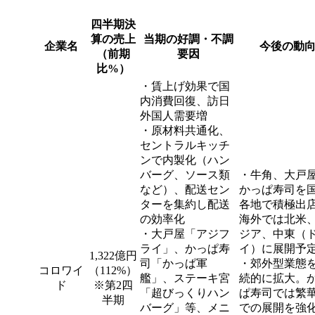
四半期決
算の売上
当期の好調・不調
企業名
今後の動
（前期
要因
比%）
・賃上げ効果で国
内消費回復、訪日
外国人需要増
・原材料共通化、
セントラルキッチ
ンで内製化（ハン
バーグ、ソース類
・牛角、大戸
など）、配送セン
かっぱ寿司を
ターを集約し配送
各地で積極出
の効率化
海外では北米
・大戸屋「アジフ
ジア、中東（
ライ」、かっぱ寿
イ）に展開予
1,322億円
司「かっぱ軍
・郊外型業態
コロワイ
（112%）
艦」、ステーキ宮
続的に拡大。
ド
※第2四
「超びっくりハン
ぱ寿司では繁
半期
バーグ」等、メニ
での展開を強