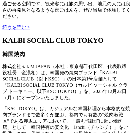
過ごせる空間です。観光客には旅の思い出。地元の人には良
さの再発見となるような夜ごはんを、ぜひ当店で体験してく
ださい。
続きを読む >
KALBI SOCIAL CLUB TOKYO
韓国焼肉
株式会社S. I. M JAPAN（本社：東京都千代田区、代表取締
役社長：金漢相）は、韓国発の焼肉ブランド「KALBI
SOCIAL CLUB（以下KSC）」の日本第1号店舗として
『KALBI SOCIAL CLUB TOKYO（カルビ ソーシャル クラ
ブ トーキョー、以下KSC TOKYO）』を、2025年12月22日
（月）にオープンいたしました。
「KSC TOKYO」は、カジュアルな韓国料理から本格的な焼
肉ブランドまで数多くが並ぶ、都内でも有数の“焼肉激戦
区”である赤坂エリアにおいて、「最も“韓国”に近い焼肉
店」として「韓国特有の宴文化＝Janchi（チャンチ）」をご