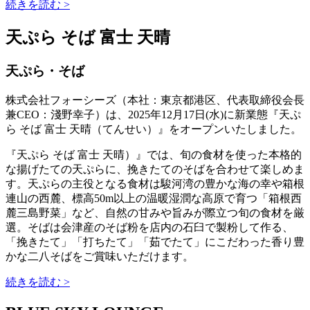
続きを読む >
天ぷら そば 富士 天晴
天ぷら・そば
株式会社フォーシーズ（本社：東京都港区、代表取締役会長
兼CEO：淺野幸子）は、2025年12月17日(水)に新業態『天ぷ
ら そば 富士 天晴（てんせい）』をオープンいたしました。
『天ぷら そば 富士 天晴）』では、旬の食材を使った本格的
な揚げたての天ぷらに、挽きたてのそばを合わせて楽しめま
す。天ぷらの主役となる食材は駿河湾の豊かな海の幸や箱根
連山の西麓、標高50m以上の温暖湿潤な高原で育つ「箱根西
麓三島野菜」など、自然の甘みや旨みが際立つ旬の食材を厳
選。そばは会津産のそば粉を店内の石臼で製粉して作る、
「挽きたて」「打ちたて」「茹でたて」にこだわった香り豊
かな二八そばをご賞味いただけます。
続きを読む >