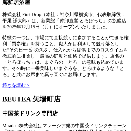
海鮮居酒屋
株式会社 First Drop（本社：神奈川県横浜市、代表取締役：
平尾 謙太郎）は、新業態「仲卸直営 とろぼっち」の旗艦店
を2025年12月15日（月）にオープンいたしました。
特徴の一つは、市場にて直接競りに参加することができる権
利「買参権」を持つこと。職人が目利きして競り落とし
た“その日一番”の魚を、仕入れから提供までのロスタイムを
徹底的に排除し、最高の鮮度と価格で提供します。店名の
「とろぼっち」は、まぐろの「とろ」の意味も込めていま
す。その時に一番美味しいまぐろを、とろけるような「と
ろ」と共にお席まで真っ直ぐにお届けします。
続きを読む >
BEUTEA 矢場町店
中国茶ドリンク専門店
Miradear株式会社はマレーシア発の中国茶ドリンクチェーン