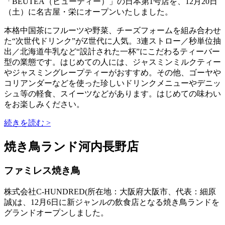
「BEUTEA（ビューティー）」の日本第1号店を、12月20日
（土）に名古屋・栄にオープンいたしました。
本格中国茶にフルーツや野菜、チーズフォームを組み合わせ
た“次世代ドリンク”がZ世代に人気。3連ストロー／秒単位抽
出／北海道牛乳など“設計された一杯”にこだわるティーバー
型の業態です。はじめての人には、ジャスミンミルクティー
やジャスミングレープティーがおすすめ。その他、ゴーヤや
コリアンダーなどを使った珍しいドリンクメニューやデニッ
シュ等の軽食、スイーツなどがあります。はじめての味わい
をお楽しみください。
続きを読む >
焼き鳥ランド河内長野店
ファミレス焼き鳥
株式会社C-HUNDRED(所在地：大阪府大阪市、代表：細原
誠)は、12月6日に新ジャンルの飲食店となる焼き鳥ランドを
グランドオープンしました。