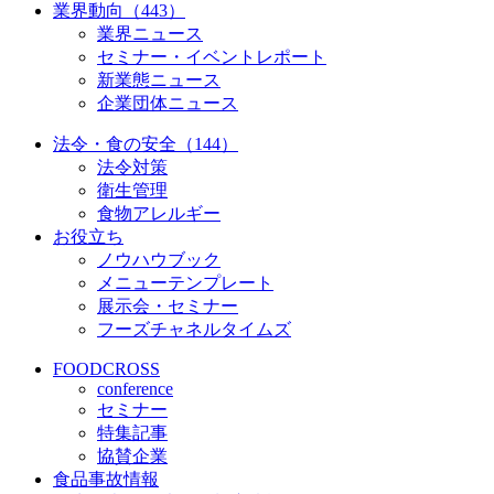
業界動向（443）
業界ニュース
セミナー・イベントレポート
新業態ニュース
企業団体ニュース
法令・食の安全（144）
法令対策
衛生管理
食物アレルギー
お役立ち
ノウハウブック
メニューテンプレート
展示会・セミナー
フーズチャネルタイムズ
FOODCROSS
conference
セミナー
特集記事
協賛企業
食品事故情報