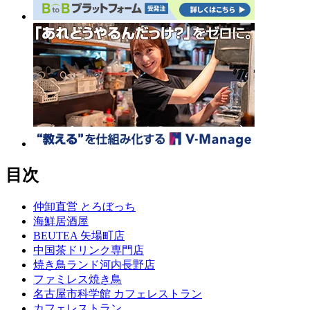
目次
仲卸直営 とろぼっち
海鮮居酒屋
BEUTEA 矢場町店
中国茶ドリンク専門店
焼き鳥ランド河内長野店
ファミレス焼き鳥
名古屋市科学館 カフェレストラン
カフェレストラン