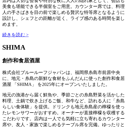
店内は大切な会食や特別な夜に大人の隠れ家として、会話も
美食も堪能できる半個室をご用意。カウンター席では、料理
人の手さばきを目の前で楽しめる贅沢な特等席となるように
設計し、シェフとの距離が近く、ライブ感のある時間を楽し
めます。
続きを読む >
SHIMA
創作和食居酒屋
株式会社ブルールーフジャパンは、福岡県糸島市前原中央
に、地元・糸島の新鮮な食材をふんだんに使った創作和食居
酒屋 「SHIMA」 を2025年にオープンいたしました。
地元の漁港から届く鮮魚や、季節ごとの糸島野菜を活かした
料理、土鍋で炊き上げるご飯、和牛など、訪れる人に「糸島
らしい食体験」を提供。ドリンクも地元糸島産の檸檬を使っ
たレモンサワーがおすすめ。オーナーが直接檸檬を収穫する
こだわりです。店内は一人でも気軽に立ち寄れるカウンター
席や、友人・家族で楽しめるテーブル席を完備。ゆったりと