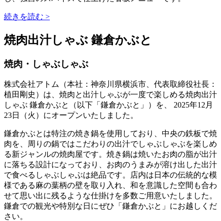
続きを読む >
焼肉出汁しゃぶ 鎌倉かぶと
焼肉・しゃぶしゃぶ
株式会社アトム（本社：神奈川県横浜市、代表取締役社長：
植田剛史）は、焼肉と出汁しゃぶが一度で楽しめる焼肉出汁
しゃぶ 鎌倉かぶと（以下「鎌倉かぶと」）を、 2025年12月
23日（火）にオープンいたしました。
鎌倉かぶとは特注の焼き鍋を使用しており、中央の鉄板で焼
肉を、周りの鍋ではこだわりの出汁でしゃぶしゃぶを楽しめ
る新ジャンルの焼肉屋です。焼き鍋は焼いたお肉の脂が出汁
に落ちる設計になっており、お肉のうまみが溶け出した出汁
で食べるしゃぶしゃぶは絶品です。店内は日本の伝統的な模
様である麻の葉柄の壁を取り入れ、和を意識した空間も合わ
せて思い出に残るような仕掛けを多数ご用意いたしました。
鎌倉での観光や特別な日にぜひ「鎌倉かぶと」にお越しくだ
さい。