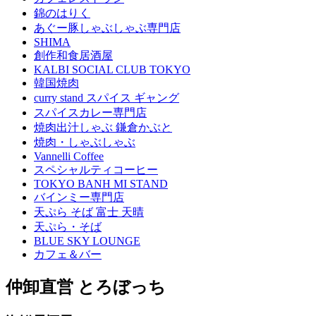
錦のはりく
あぐー豚しゃぶしゃぶ専門店
SHIMA
創作和食居酒屋
KALBI SOCIAL CLUB TOKYO
韓国焼肉
curry stand スパイス ギャング
スパイスカレー専門店
焼肉出汁しゃぶ 鎌倉かぶと
焼肉・しゃぶしゃぶ
Vannelli Coffee
スペシャルティコーヒー
TOKYO BANH MI STAND
バインミー専門店
天ぷら そば 富士 天晴
天ぷら・そば
BLUE SKY LOUNGE
カフェ＆バー
仲卸直営 とろぼっち