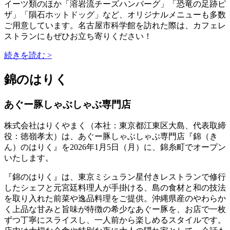
イーツ類のほか「溶岩流チーズハンバーグ」「恐竜の足跡ピ
ザ」「隕石ホットドッグ」など、オリジナルメニューも多数
ご用意しています。名古屋市科学館を訪れた際は、カフェレ
ストランにもぜひお立ち寄りください！
続きを読む >
錦のはりく
あぐー豚しゃぶしゃぶ専門店
株式会社はりくやまく（本社：東京都江東区大島、代表取締
役：徳嶺孝太）は、あぐー豚しゃぶしゃぶ専門店『錦（き
ん）のはりく』を2026年1月5日（月）に、錦糸町でオープン
いたします。
『錦のはりく』は、東京ミシュラン星付きレストランで修行
したシェフと元宮廷料理人が手掛ける、島の食材と和の技法
を取り入れた前菜や逸品料理をご提供。沖縄県産のやわらか
く上品な甘みと旨味が特徴の希少なあぐー豚を、お店で一枚
ずつ丁寧にスライスし、一人前から楽しめるスタイルです。