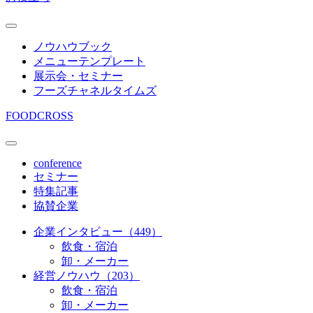
ノウハウブック
メニューテンプレート
展示会・セミナー
フーズチャネルタイムズ
FOODCROSS
conference
セミナー
特集記事
協賛企業
企業インタビュー（449）
飲食・宿泊
卸・メーカー
経営ノウハウ（203）
飲食・宿泊
卸・メーカー