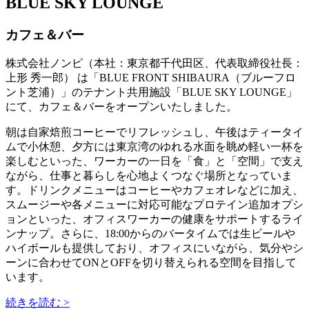
BLUE SKY LOUNGE
カフェ＆バー
株式会社ノンピ（本社：東京都千代田区、代表取締役社長：
上形 秀一郎） は「BLUE FRONT SHIBAURA（ブルーフロ
ント芝浦）」のテナント共用施設「BLUE SKY LOUNGE」
にて、カフェ＆バーをオープンいたしました。
朝は自家焙煎コーヒーでリフレッシュし、午後はティータイ
ムで小休憩、夕方には東京湾のゆれる水面を眺め軽い一杯を
楽しむといった、ワーカーの一日を「食」と「空間」で支え
ながら、仕事と暮らしを心地よくつなぐ場所となっていま
す。ドリンクメニューはコーヒーやカフェオレなどに加え、
スムージーや各メニューに対応可能なプロテイン追加オプシ
ョンといった、オフィスワーカーの健康をサポートするライ
ンナップ。さらに、18:00からのバータイムでは生ビールや
ハイボールも提供しており、オフィスにいながら、気分やシ
ーンに合わせてONとOFFを切り替えられる空間を目指して
います。
続きを読む >