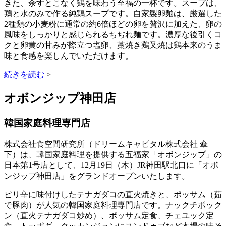
きた、余すとこなく鶏を味わう至福の一杯です。スープは、
鶏と水のみで作る純鶏スープです。自家製卵麺は、厳選した
2種類の小麦粉に通常の約6倍ほどの卵を贅沢に加えた、卵の
風味をしっかりと感じられるちぢれ麺です。濃厚な後引くコ
クと卵黄の甘みが際立つ塩卵、藁焼き鶏叉焼は鶏本来のうま
味と食感を楽しんでいただけます。
続きを読む
>
オボンジップ神田店
韓国家庭料理専門店
株式会社食空間研究所（ドリームキャピタル株式会社 傘
下）は、韓国家庭料理を提供する五福家「オボンジップ」の
日本第1号店として、12月19日（木）JR神田駅北口に「オボ
ンジップ神田店」をグランドオープンいたします。
ピリ辛に味付けしたテナガダコの直火焼きと、ポッサム（茹
で豚肉）が人気の韓国家庭料理専門店です。ナックチポック
ン（直火テナガダコ炒め）、ポッサム定食、チェユック定