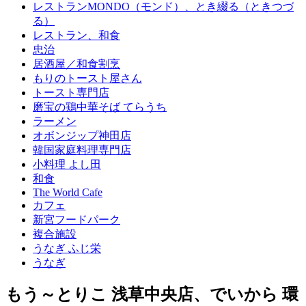
レストランMONDO（モンド）、とき綴る（ときつづ
る）
レストラン、和食
忠治
居酒屋／和食割烹
もりのトースト屋さん
トースト専門店
磨宝の鶏中華そば てらうち
ラーメン
オボンジップ神田店
韓国家庭料理専門店
小料理 よし田
和食
The World Cafe
カフェ
新宮フードパーク
複合施設
うなぎ ふじ栄
うなぎ
もう～とりこ 浅草中央店、でいから 環