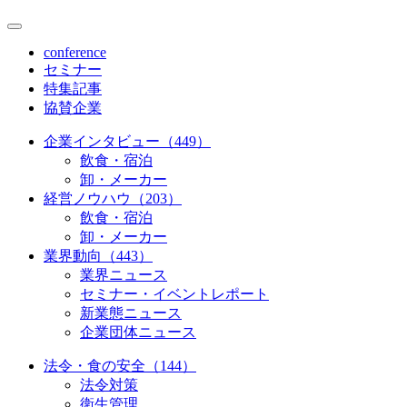
conference
セミナー
特集記事
協賛企業
企業インタビュー（449）
飲食・宿泊
卸・メーカー
経営ノウハウ（203）
飲食・宿泊
卸・メーカー
業界動向（443）
業界ニュース
セミナー・イベントレポート
新業態ニュース
企業団体ニュース
法令・食の安全（144）
法令対策
衛生管理