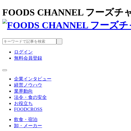
FOODS CHANNEL フー
ログイン
無料会員登録
企業インタビュー
経営ノウハウ
業界動向
法令・食の安全
お役立ち
FOODCROSS
飲食・宿泊
卸・メーカー