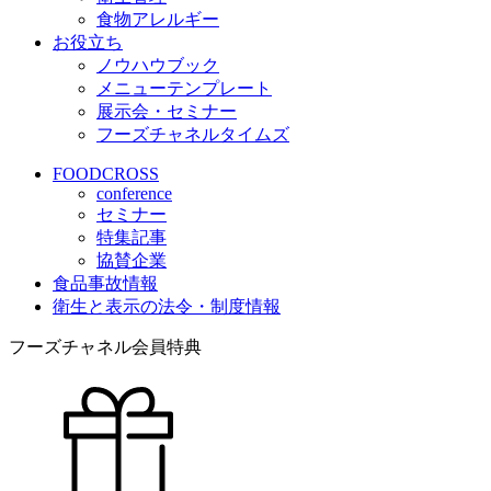
食物アレルギー
お役立ち
ノウハウブック
メニューテンプレート
展示会・セミナー
フーズチャネルタイムズ
FOODCROSS
conference
セミナー
特集記事
協賛企業
食品事故情報
衛生と表示の法令・制度情報
フーズチャネル会員特典