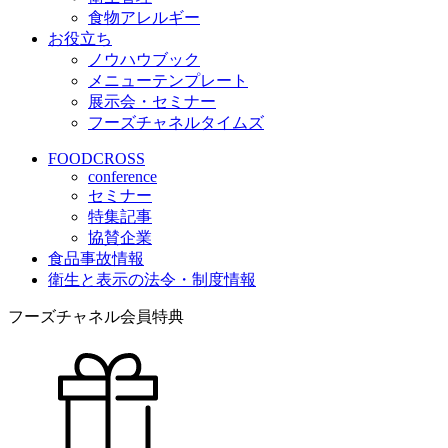
食物アレルギー
お役立ち
ノウハウブック
メニューテンプレート
展示会・セミナー
フーズチャネルタイムズ
FOODCROSS
conference
セミナー
特集記事
協賛企業
食品事故情報
衛生と表示の法令・制度情報
フーズチャネル会員特典