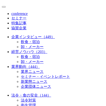
conference
セミナー
特集記事
協賛企業
企業インタビュー（449）
飲食・宿泊
卸・メーカー
経営ノウハウ（203）
飲食・宿泊
卸・メーカー
業界動向（444）
業界ニュース
セミナー・イベントレポート
新業態ニュース
企業団体ニュース
法令・食の安全（144）
法令対策
衛生管理