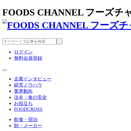
FOODS CHANNEL フー
ログイン
無料会員登録
企業インタビュー
経営ノウハウ
業界動向
法令・食の安全
お役立ち
FOODCROSS
飲食・宿泊
卸・メーカー