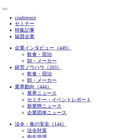
conference
セミナー
特集記事
協賛企業
企業インタビュー（449）
飲食・宿泊
卸・メーカー
経営ノウハウ（203）
飲食・宿泊
卸・メーカー
業界動向（444）
業界ニュース
セミナー・イベントレポート
新業態ニュース
企業団体ニュース
法令・食の安全（144）
法令対策
衛生管理