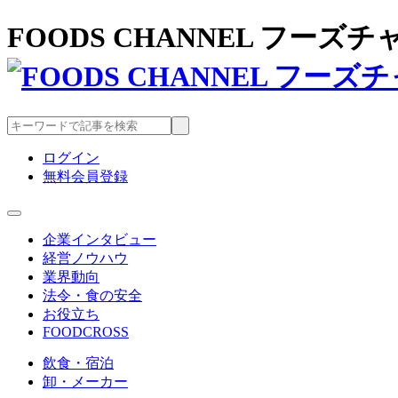
FOODS CHANNEL フー
ログイン
無料会員登録
企業インタビュー
経営ノウハウ
業界動向
法令・食の安全
お役立ち
FOODCROSS
飲食・宿泊
卸・メーカー