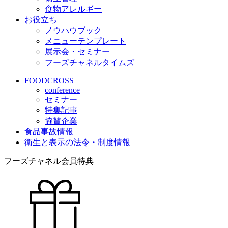
食物アレルギー
お役立ち
ノウハウブック
メニューテンプレート
展示会・セミナー
フーズチャネルタイムズ
FOODCROSS
conference
セミナー
特集記事
協賛企業
食品事故情報
衛生と表示の法令・制度情報
フーズチャネル会員特典