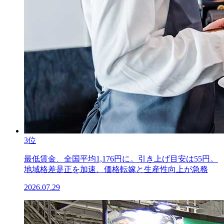
3位
最低賃金、全国平均1,176円に。引き上げ目安は55円。
地域格差是正を加速、価格転嫁と生産性向上が急務
2026.07.29