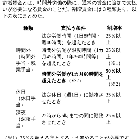
割増賃金とは、時間外労働の際に、通常の賃金に追加で支払
いが必要になる賃金のことだ。割増賃金には３種類あり、以
下の表にまとめた。
種類
支払う条件
割増率
法定労働時間（1日8時間・
25％以
週40時間）を超えたとき
上
時間外
時間外労働が限度時間（1カ
25％以
（時間外
月45時間、1年360時間等）
上
手当・残
を超えたとき
（※1）
業手当）
50％以
時間外労働が1カ月60時間を
上
超えたとき
（※2）
（※2）
休日
法定休日（週1日）に勤務さ
35％以
（休日手
せたとき
上
当）
深夜
22時から5時までの間に勤務
25％以
（深夜手
させたとき
上
当）
（※1）25％を超える率とするよう努めることが必要です。