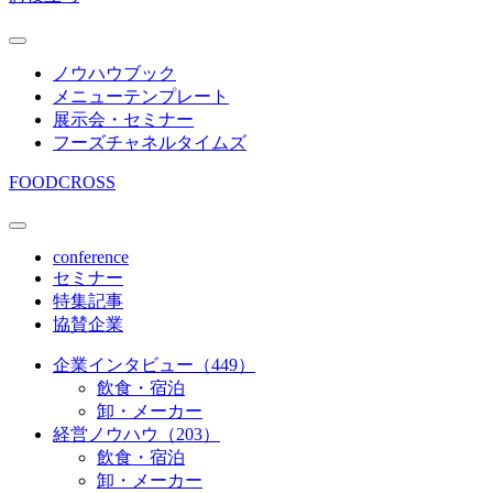
ノウハウブック
メニューテンプレート
展示会・セミナー
フーズチャネルタイムズ
FOODCROSS
conference
セミナー
特集記事
協賛企業
企業インタビュー（449）
飲食・宿泊
卸・メーカー
経営ノウハウ（203）
飲食・宿泊
卸・メーカー