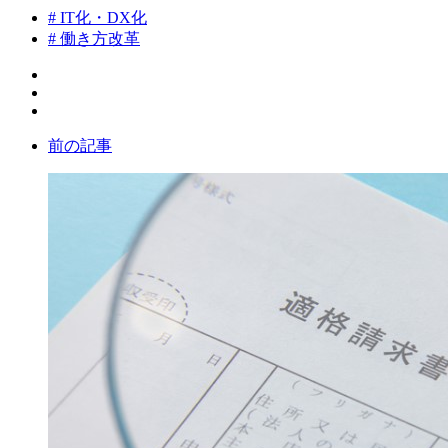
# IT化・DX化
# 働き方改革
前の記事