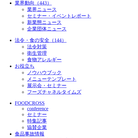
業界動向（443）
業界ニュース
セミナー・イベントレポート
新業態ニュース
企業団体ニュース
法令・食の安全（144）
法令対策
衛生管理
食物アレルギー
お役立ち
ノウハウブック
メニューテンプレート
展示会・セミナー
フーズチャネルタイムズ
FOODCROSS
conference
セミナー
特集記事
協賛企業
食品事故情報