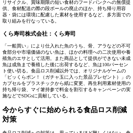
リサイクル、賞味期限の短い食材のフードバンクへの無償提
供、食材配送の際の段ボールの廃止のほか、持ち帰り用容
器・袋には環境に配慮した素材を使用するなど、多方面での
取り組みを行なっている。
くら寿司株式会社：くら寿司
「一船買い」により仕入れた魚のうち、骨、アラなどの不可
食部分や市場価値のない魚は、ほかの料理への二次使用や養
殖魚のエサとして活用。また商品として提供ができない未成
魚は成魚まで養殖した後に出荷するなど、魚は
100
パーセン
ト使い切る。食品ロス削減以外では、オリジナルゲームの
「ビッくらポン！（ガチャ玉に入った景品プレゼント）」の
カプセルをプラスチックから紙に変更、再生利用素材使用の
持ち帰り袋、マイ箸持参で料金を割引するキャンペーンの実
施などで
SDGs
に貢献している。
今からすぐに始められる食品ロス削減
対策
食品ロス削減への対策は、思っているほど難しくはない。食