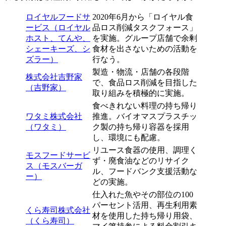
ロイヤルフードサ
2020年6月から「ロイヤル食
ービス（ロイヤル
品ロス削減タスクフォース」
ホスト、てんや、
を実施。グループ店舗で余剰
シェーキーズ、シ
食材を出さないための活動を
ズラー）
行なう。
製造・物流・店舗の各段階
株式会社吉野家
で、食品ロス削減を目指した
（吉野家）
取り組みを積極的に実施。
食べきれない料理の持ち帰り
ワタミ株式会社
推進。バイオマスプラスチッ
（ワタミ）
ク製の持ち帰り容器を採用
し、環境にも配慮。
リユース食器の使用、調理く
モスフードサービ
ず・廃食油などのリサイク
ス（モスバーガ
ル、フードバンク支援活動な
ー）
どの実施。
仕入れた魚やその部位の100
パーセント活用、再生利用素
くら寿司株式会社
材を使用した持ち帰り用袋、
（くら寿司）