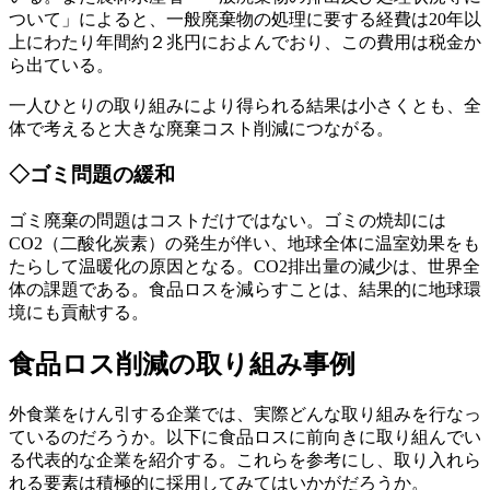
ついて」によると、一般廃棄物の処理に要する経費は20年以
上にわたり年間約２兆円におよんでおり、この費用は税金か
ら出ている。
一人ひとりの取り組みにより得られる結果は小さくとも、全
体で考えると大きな廃棄コスト削減につながる。
◇ゴミ問題の緩和
ゴミ廃棄の問題はコストだけではない。ゴミの焼却には
CO2（二酸化炭素）の発生が伴い、地球全体に温室効果をも
たらして温暖化の原因となる。CO2排出量の減少は、世界全
体の課題である。食品ロスを減らすことは、結果的に地球環
境にも貢献する。
食品ロス削減の取り組み事例
外食業をけん引する企業では、実際どんな取り組みを行なっ
ているのだろうか。以下に食品ロスに前向きに取り組んでい
る代表的な企業を紹介する。これらを参考にし、取り入れら
れる要素は積極的に採用してみてはいかがだろうか。