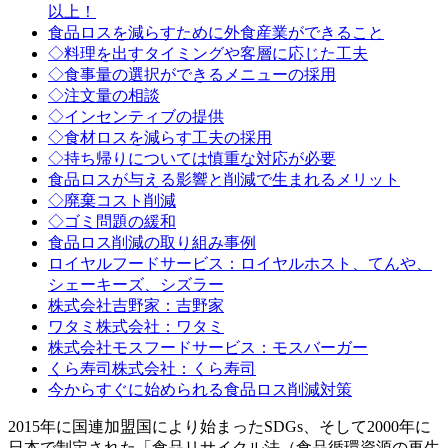
以上！
食品ロスを減らすために外食産業ができること
◇料理を出すタイミングや客層に応じた工夫
◇食事量の選択ができるメニューの採用
◇注文量の相談
◇インセンティブの提供
◇食材ロスを減らす工夫の採用
◇持ち帰りについては慎重な対応が必要
食品ロスが与える影響と削減で生まれるメリット
◇廃棄コスト削減
◇ゴミ問題の緩和
食品ロス削減の取り組み事例
ロイヤルフードサービス：ロイヤルホスト、てんや、
シェーキーズ、シズラー
株式会社吉野家：吉野家
ワタミ株式会社：ワタミ
株式会社モスフードサービス：モスバーガー
くら寿司株式会社：くら寿司
今からすぐに始められる食品ロス削減対策
2015年に国連加盟国により始まったSDGs、そして2000年に
日本で制定された「食品リサイクル法（食品循環資源の再生