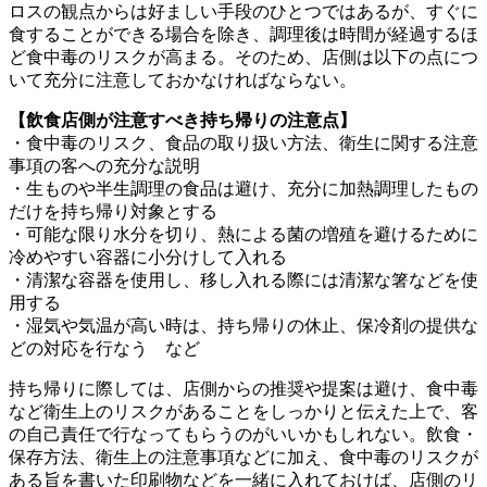
ロスの観点からは好ましい手段のひとつではあるが、すぐに
食することができる場合を除き、調理後は時間が経過するほ
ど食中毒のリスクが高まる。そのため、店側は以下の点につ
いて充分に注意しておかなければならない。
【飲食店側が注意すべき持ち帰りの注意点】
・食中毒のリスク、食品の取り扱い方法、衛生に関する注意
事項の客への充分な説明
・生ものや半生調理の食品は避け、充分に加熱調理したもの
だけを持ち帰り対象とする
・可能な限り水分を切り、熱による菌の増殖を避けるために
冷めやすい容器に小分けして入れる
・清潔な容器を使用し、移し入れる際には清潔な箸などを使
用する
・湿気や気温が高い時は、持ち帰りの休止、保冷剤の提供な
どの対応を行なう など
持ち帰りに際しては、店側からの推奨や提案は避け、食中毒
など衛生上のリスクがあることをしっかりと伝えた上で、客
の自己責任で行なってもらうのがいいかもしれない。飲食・
保存方法、衛生上の注意事項などに加え、食中毒のリスクが
ある旨を書いた印刷物などを一緒に入れておけば、店側のリ