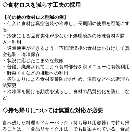
◇食材ロスを減らす工夫の採用
【その他の食材ロス削減の例】
・仕入れ食材は真空包装や冷凍し、長期間の使用を可能にす
る
・冷凍による品質劣化が少ない下処理済みの冷凍食材を購
入・利用
・適量使用ができるよう、下処理済後の食材は小分けして真
空包装・冷凍保存
・状況に応じたこまめな炊飯
・普段、廃棄されてしまう食材部分を別メニューに有効利用
・野菜くずなどの堆肥への利用
・煮詰まりによる食材廃棄防止のため、湯煎などへの調理方
法変更
・冷凍庫を開ける頻度を減らし、食材の品質劣化を防止 な
ど
◇持ち帰りについては慎重な対応が必要
食べ残した料理をドギーバッグ（持ち帰り用容器）で持ち帰
ることは、「食品リサイクル法」でも提案されている。食品