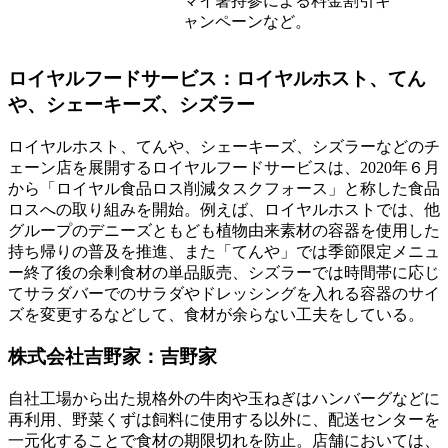
マイ箸持参による料金割引キ
ャンペーンなど。
ロイヤルフードサービス：ロイヤルホスト、てん
や、シェーキーズ、シズラー
ロイヤルホスト、てんや、シェーキーズ、シズラーなどのチ
ェーン店を展開するロイヤルフードサービスは、2020年６月
から「ロイヤル食品ロス削減タスクフォース」と称した食品
ロスへの取り組みを開始。例えば、ロイヤルホストでは、他
グループのデニーズともども植物由来素材の容器を使用した
持ち帰りの普及を推進、また「てんや」では季節限定メニュ
ー終了後の余剰食材の単品販売、シズラーでは時間帯に応じ
てサラダバーでのサラダやドレッシングを入れる容器のサイ
ズを変更するなどして、食材が余らない工夫をしている。
株式会社吉野家：吉野家
自社工場から出た規格外の牛肉や玉ねぎはハンバーグなどに
再利用、野菜くずは飼料に使用する以外に、配送センターを
一元化することで食材の期限切れを防止。店舗においては、