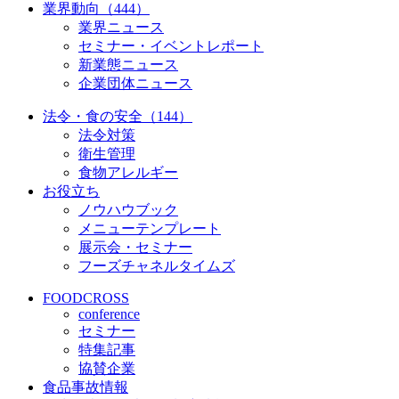
業界動向（444）
業界ニュース
セミナー・イベントレポート
新業態ニュース
企業団体ニュース
法令・食の安全（144）
法令対策
衛生管理
食物アレルギー
お役立ち
ノウハウブック
メニューテンプレート
展示会・セミナー
フーズチャネルタイムズ
FOODCROSS
conference
セミナー
特集記事
協賛企業
食品事故情報