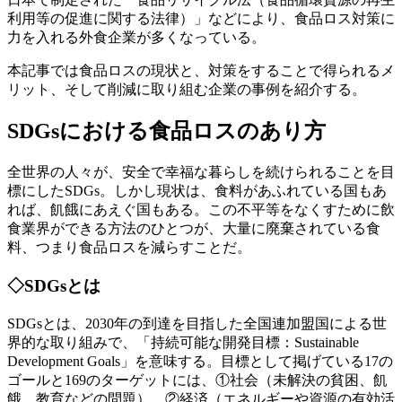
利用等の促進に関する法律）」などにより、食品ロス対策に
力を入れる外食企業が多くなっている。
本記事では食品ロスの現状と、対策をすることで得られるメ
リット、そして削減に取り組む企業の事例を紹介する。
SDGsにおける食品ロスのあり方
全世界の人々が、安全で幸福な暮らしを続けられることを目
標にしたSDGs。しかし現状は、食料があふれている国もあ
れば、飢餓にあえぐ国もある。この不平等をなくすために飲
食業界ができる方法のひとつが、大量に廃棄されている食
料、つまり食品ロスを減らすことだ。
◇SDGsとは
SDGsとは、2030年の到達を目指した全国連加盟国による世
界的な取り組みで、「持続可能な開発目標：Sustainable
Development Goals」を意味する。目標として掲げている17の
ゴールと169のターゲットには、①社会（未解決の貧困、飢
餓、教育などの問題）、②経済（エネルギーや資源の有効活