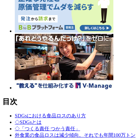
目次
SDGsにおける食品ロスのあり方
◇SDGsとは
◇「つくる責任 つかう責任」
外食業の食品ロスは減少傾向。それでも年間100万トン