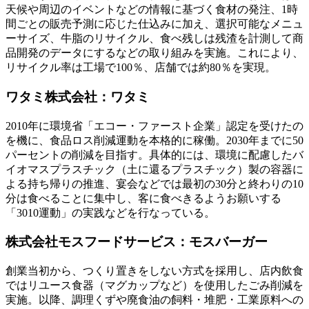
天候や周辺のイベントなどの情報に基づく食材の発注、1時
間ごとの販売予測に応じた仕込みに加え、選択可能なメニュ
ーサイズ、牛脂のリサイクル、食べ残しは残渣を計測して商
品開発のデータにするなどの取り組みを実施。これにより、
リサイクル率は工場で100％、店舗では約80％を実現。
ワタミ株式会社：ワタミ
2010年に環境省「エコー・ファースト企業」認定を受けたの
を機に、食品ロス削減運動を本格的に稼働。2030年までに50
パーセントの削減を目指す。具体的には、環境に配慮したバ
イオマスプラスチック（土に還るプラスチック）製の容器に
よる持ち帰りの推進、宴会などでは最初の30分と終わりの10
分は食べることに集中し、客に食べきるようお願いする
「3010運動」の実践などを行なっている。
株式会社モスフードサービス：モスバーガー
創業当初から、つくり置きをしない方式を採用し、店内飲食
ではリユース食器（マグカップなど）を使用したごみ削減を
実施。以降、調理くずや廃食油の飼料・堆肥・工業原料への