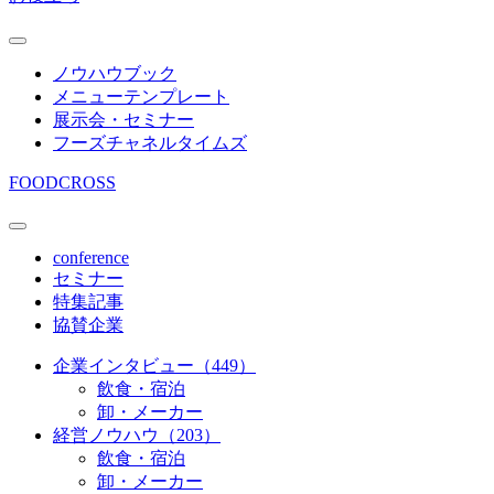
ノウハウブック
メニューテンプレート
展示会・セミナー
フーズチャネルタイムズ
FOODCROSS
conference
セミナー
特集記事
協賛企業
企業インタビュー（449）
飲食・宿泊
卸・メーカー
経営ノウハウ（203）
飲食・宿泊
卸・メーカー