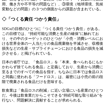
用、働き方や不平等の問題など）、③環境（地球環境、気候
変動などの問題）の３つの側面からの課題が含まれている。
◇「つくる責任 つかう責任」
SDGsの目標のひとつに「つくる責任 つかう責任」がある。
この目標では、“持続可能な消費と生産の確保”に触れてお
り、その中のターゲットのひとつが「小売・消費レベルにお
ける世界全体の一人当たりの食品廃棄物を半減させ、収穫後
損失などの生産・サプライチェーンにおける食品の損失を減
少させる」と掲げられている。
日本の省庁では、「食品ロス」を「本来、食べられるにもか
かわらず捨てられる食品」と定義しており、生産から消費に
至るまでのすべての食品を指す。ちなみに日本では食品ロス
と同義に使われる「フードロス」は、厳密には小売の前の段
階で廃棄される食品だけを意味する。
飲食業は「食品ロスの削減」に近い立場にいる産業のひとつ
だ。今後は飲食業だからこそできる“持続可能な取り組み”を
行ない、問題解決に貢献することが求められる。