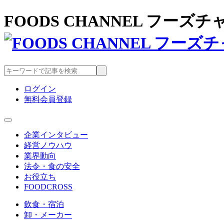
FOODS CHANNEL フー
ログイン
無料会員登録
企業インタビュー
経営ノウハウ
業界動向
法令・食の安全
お役立ち
FOODCROSS
飲食・宿泊
卸・メーカー