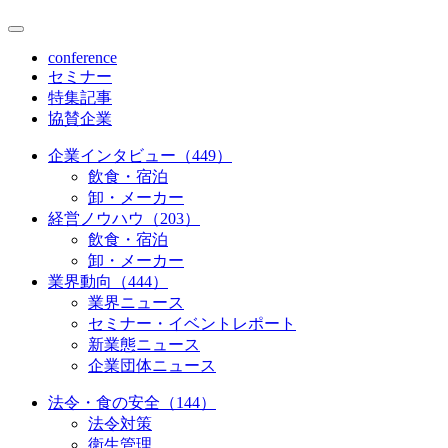
conference
セミナー
特集記事
協賛企業
企業インタビュー（449）
飲食・宿泊
卸・メーカー
経営ノウハウ（203）
飲食・宿泊
卸・メーカー
業界動向（444）
業界ニュース
セミナー・イベントレポート
新業態ニュース
企業団体ニュース
法令・食の安全（144）
法令対策
衛生管理