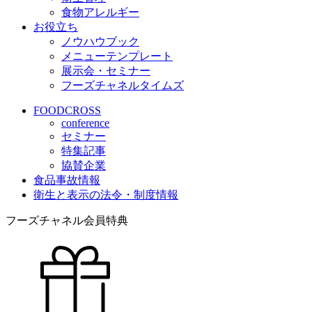
食物アレルギー
お役立ち
ノウハウブック
メニューテンプレート
展示会・セミナー
フーズチャネルタイムズ
FOODCROSS
conference
セミナー
特集記事
協賛企業
食品事故情報
衛生と表示の法令・制度情報
フーズチャネル会員特典