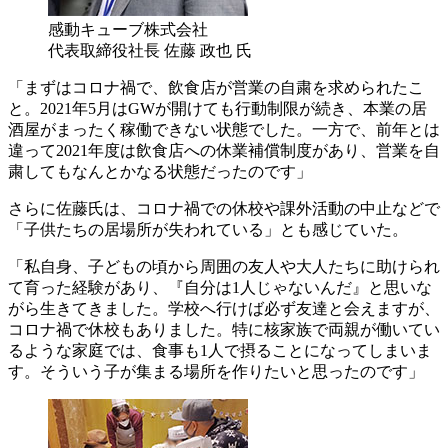
感動キューブ株式会社
代表取締役社長 佐藤 政也 氏
「まずはコロナ禍で、飲食店が営業の自粛を求められたこ
と。2021年5月はGWが開けても行動制限が続き、本業の居
酒屋がまったく稼働できない状態でした。一方で、前年とは
違って2021年度は飲食店への休業補償制度があり、営業を自
粛してもなんとかなる状態だったのです」
さらに佐藤氏は、コロナ禍での休校や課外活動の中止などで
「子供たちの居場所が失われている」とも感じていた。
「私自身、子どもの頃から周囲の友人や大人たちに助けられ
て育った経験があり、『自分は1人じゃないんだ』と思いな
がら生きてきました。学校へ行けば必ず友達と会えますが、
コロナ禍で休校もありました。特に核家族で両親が働いてい
るような家庭では、食事も1人で摂ることになってしまいま
す。そういう子が集まる場所を作りたいと思ったのです」