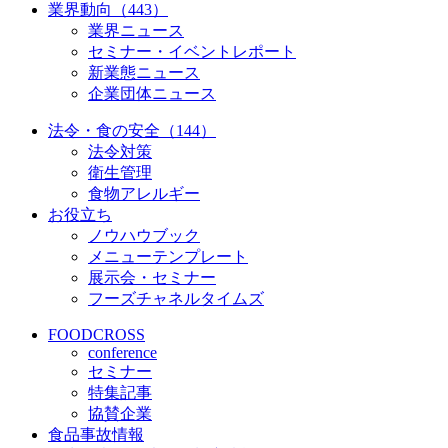
業界動向（443）
業界ニュース
セミナー・イベントレポート
新業態ニュース
企業団体ニュース
法令・食の安全（144）
法令対策
衛生管理
食物アレルギー
お役立ち
ノウハウブック
メニューテンプレート
展示会・セミナー
フーズチャネルタイムズ
FOODCROSS
conference
セミナー
特集記事
協賛企業
食品事故情報