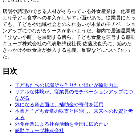
店舗や調理のできる人材がそろっている外食産業は、他業種
より子ども食堂への参入がしやすい面がある。従業員にとっ
ても、子どもや地域社会とのふれあいが本業のモチベーショ
ンアップにつながるケースが多いようだ。都内で居酒屋業態
「ひない小町」を展開する傍ら、子ども食堂を運営する感動
キューブ株式会社の代表取締役社長 佐藤政也氏に、始めた
きっかけや飲食店が参入する意義、反響などについて伺っ
た。
目次
子どもたちの居場所を作りたい思いが原動力に
リアルな体験が、従業員のモチベーションアップにつ
ながる
気になる資金面は、補助金や寄付を活用
本業と子ども食堂の収支と区別し、未来への投資と考
える
外食産業による社会活動を全国に広めたい
感動キューブ株式会社