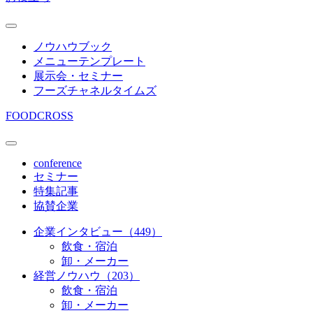
ノウハウブック
メニューテンプレート
展示会・セミナー
フーズチャネルタイムズ
FOODCROSS
conference
セミナー
特集記事
協賛企業
企業インタビュー（449）
飲食・宿泊
卸・メーカー
経営ノウハウ（203）
飲食・宿泊
卸・メーカー