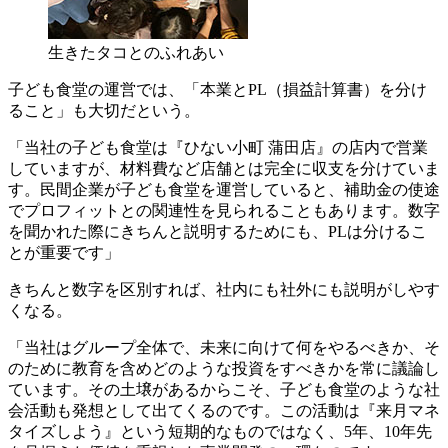
生きたタコとのふれあい
子ども食堂の運営では、「本業とPL（損益計算書）を分け
ること」も大切だという。
「当社の子ども食堂は『ひない小町 蒲田店』の店内で営業
していますが、材料費など店舗とは完全に収支を分けていま
す。民間企業が子ども食堂を運営していると、補助金の使途
でプロフィットとの関連性を見られることもあります。数字
を聞かれた際にきちんと説明するためにも、PLは分けるこ
とが重要です」
きちんと数字を区別すれば、社内にも社外にも説明がしやす
くなる。
「当社はグループ全体で、未来に向けて何をやるべきか、そ
のために教育を含めどのような投資をすべきかを常に議論し
ています。その土壌があるからこそ、子ども食堂のような社
会活動も発想として出てくるのです。この活動は『来月マネ
タイズしよう』という短期的なものではなく、5年、10年先