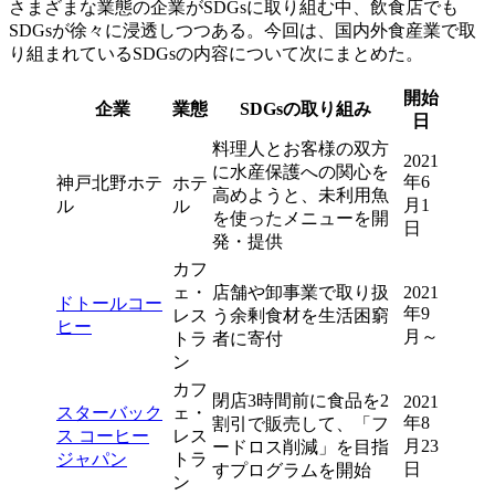
さまざまな業態の企業がSDGsに取り組む中、飲食店でも
SDGsが徐々に浸透しつつある。今回は、国内外食産業で取
り組まれているSDGsの内容について次にまとめた。
開始
企業
業態
SDGsの取り組み
日
料理人とお客様の双方
2021
に水産保護への関心を
年6
神戸北野ホテ
ホテ
高めようと、未利用魚
月1
ル
ル
を使ったメニューを開
日
発・提供
カフ
ェ・
店舗や卸事業で取り扱
2021
ドトールコー
年9
レス
う余剰食材を生活困窮
ヒー
月～
トラ
者に寄付
ン
カフ
閉店3時間前に食品を2
2021
スターバック
ェ・
年8
割引で販売して、「フ
ス コーヒー
レス
月23
ードロス削減」を目指
ジャパン
トラ
日
すプログラムを開始
ン