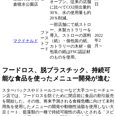
オープン。従来の店舗
日
倉噴水公園店
に比べてCO2排出量約
30％、水の使用量も約
20％削減。
一部店舗にて紙ストロ
ー、木製カトラリーを
ファ
導入。ストローの原料
2022
ース
年2
マクドナルド
（紙）・個包装の紙、
トフ
月～
カトラリーの木材・個
ード
包装の紙はFSC認証材
のものを使用。
フードロス、脱プラスチック、持続可
能な食品を使ったメニュー開発が進む
スターバックスやドトールコーヒーなど大手コーヒーチェー
ン店では、フードロスを防ぐために閉店前に食品の割引販売
を開始した。その他、将来予測される食糧危機に向けて未利
用魚を使用したメニューの開発や動物性油脂を使用しない大
豆ミート、藍藻類の一種で持続可能性の高いとされる「スピ