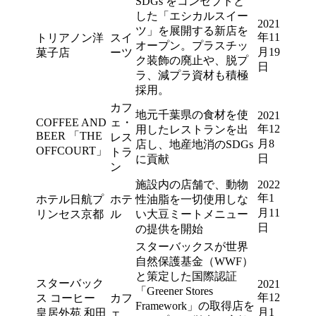
SDGs をコンセプトと
した「エシカルスイー
2021
ツ」を展開する新店を
年11
トリアノン洋
スイ
オープン。プラスチッ
月19
菓子店
ーツ
ク装飾の廃止や、脱プ
日
ラ、減プラ資材も積極
採用。
カフ
地元千葉県の食材を使
2021
COFFEE AND
ェ・
年12
用したレストランを出
BEER 「THE
レス
月8
店し、地産地消のSDGs
OFFCOURT」
トラ
日
に貢献
ン
施設内の店舗で、動物
2022
年1
ホテル日航プ
ホテ
性油脂を一切使用しな
月11
リンセス京都
ル
い大豆ミートメニュー
日
の提供を開始
スターバックスが世界
自然保護基金（WWF）
と策定した国際認証
スターバック
2021
「Greener Stores
年12
ス コーヒー
カフ
Framework」の取得店を
月1
皇居外苑 和田
ェ