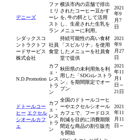
ファ
横浜市内の店舗で排出
2021
ミリ
されたコーヒー豆かす
年9
デニーズ
ーレ
を, 牛の餌として活用
月7
スト
し、生産された生乳を
日
ラン
メニューに利用。
シダックスコ
持続可能性の高い食材
2021
年9
ントラクトフ
社員
「スピルリナ」を使用
月27
ードサービス
食堂
したメニューを社員食
日
株式会社
堂で提供
カフ
2021
秋田県の未利用魚を利
年11
ェ・
用した「SDGsレストラ
月1
N.D.Promotion
レス
ン」を期間限定でオー
日～
トラ
プン
21日
ン
全国のドトールコーヒ
カフ
ドトールコー
ーやエクセルシオール
2021
ェ・
年11
ヒー
エクセル
カフェで、フードロス
レス
月11
シオールカフ
削減を目的に消費期限
トラ
日～
ェ
間近な商品の割引販売
ン
を開始