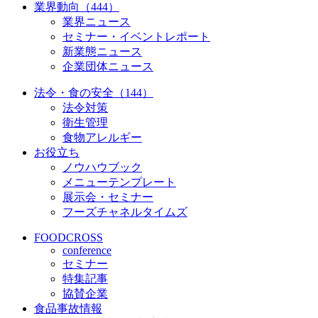
業界動向（444）
業界ニュース
セミナー・イベントレポート
新業態ニュース
企業団体ニュース
法令・食の安全（144）
法令対策
衛生管理
食物アレルギー
お役立ち
ノウハウブック
メニューテンプレート
展示会・セミナー
フーズチャネルタイムズ
FOODCROSS
conference
セミナー
特集記事
協賛企業
食品事故情報