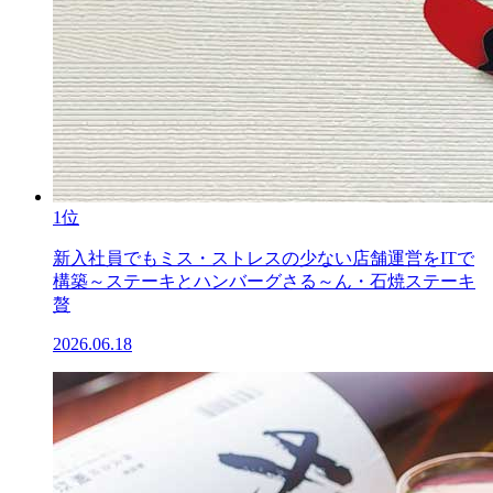
1位
新入社員でもミス・ストレスの少ない店舗運営をITで
構築～ステーキとハンバーグさる～ん・石焼ステーキ
贅
2026.06.18