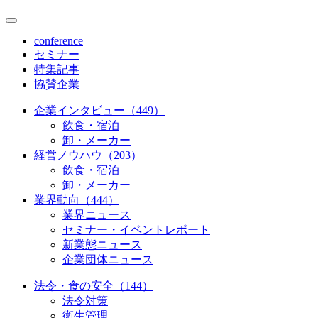
conference
セミナー
特集記事
協賛企業
企業インタビュー（449）
飲食・宿泊
卸・メーカー
経営ノウハウ（203）
飲食・宿泊
卸・メーカー
業界動向（444）
業界ニュース
セミナー・イベントレポート
新業態ニュース
企業団体ニュース
法令・食の安全（144）
法令対策
衛生管理