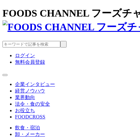
FOODS CHANNEL フー
ログイン
無料会員登録
企業インタビュー
経営ノウハウ
業界動向
法令・食の安全
お役立ち
FOODCROSS
飲食・宿泊
卸・メーカー