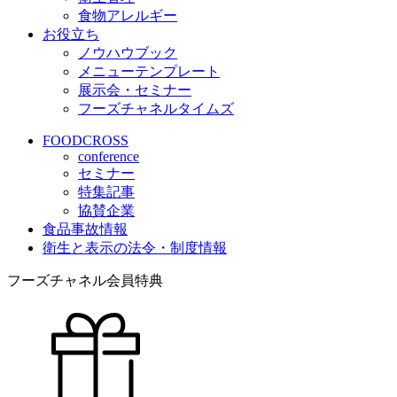
食物アレルギー
お役立ち
ノウハウブック
メニューテンプレート
展示会・セミナー
フーズチャネルタイムズ
FOODCROSS
conference
セミナー
特集記事
協賛企業
食品事故情報
衛生と表示の法令・制度情報
フーズチャネル会員特典