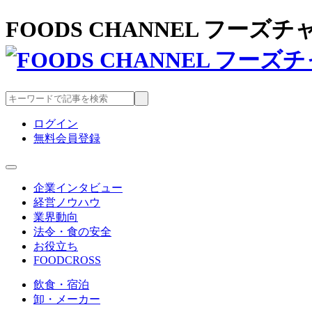
FOODS CHANNEL フー
ログイン
無料会員登録
企業インタビュー
経営ノウハウ
業界動向
法令・食の安全
お役立ち
FOODCROSS
飲食・宿泊
卸・メーカー