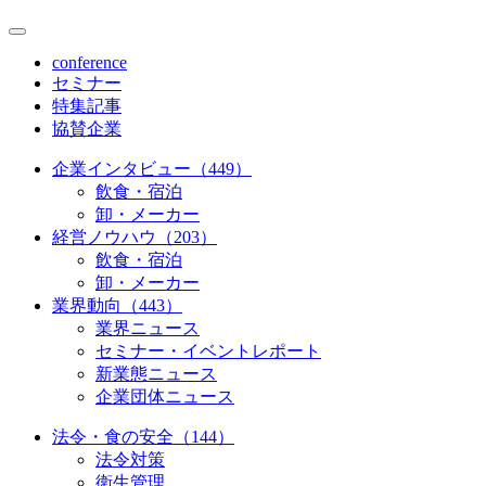
conference
セミナー
特集記事
協賛企業
企業インタビュー（449）
飲食・宿泊
卸・メーカー
経営ノウハウ（203）
飲食・宿泊
卸・メーカー
業界動向（443）
業界ニュース
セミナー・イベントレポート
新業態ニュース
企業団体ニュース
法令・食の安全（144）
法令対策
衛生管理