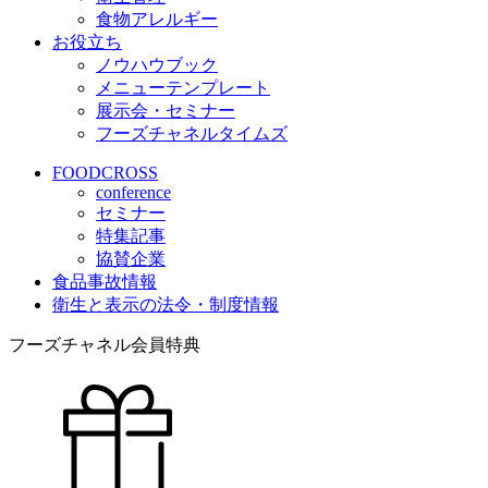
食物アレルギー
お役立ち
ノウハウブック
メニューテンプレート
展示会・セミナー
フーズチャネルタイムズ
FOODCROSS
conference
セミナー
特集記事
協賛企業
食品事故情報
衛生と表示の法令・制度情報
フーズチャネル会員特典