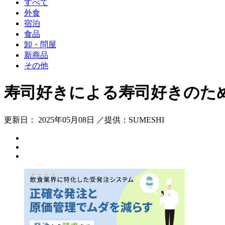
すべて
外食
宿泊
食品
卸・問屋
新商品
その他
寿司好きによる寿司好きのため
更新日： 2025年05月08日 ／提供：SUMESHI