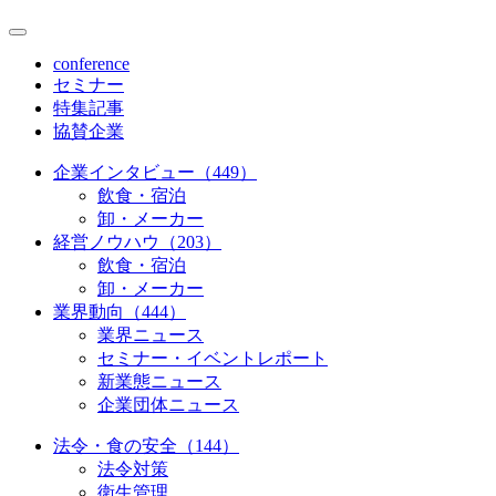
conference
セミナー
特集記事
協賛企業
企業インタビュー（449）
飲食・宿泊
卸・メーカー
経営ノウハウ（203）
飲食・宿泊
卸・メーカー
業界動向（444）
業界ニュース
セミナー・イベントレポート
新業態ニュース
企業団体ニュース
法令・食の安全（144）
法令対策
衛生管理