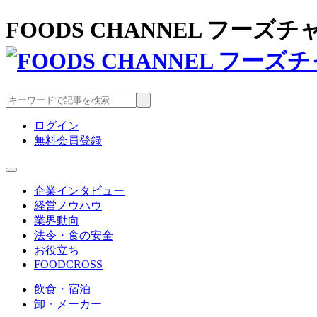
FOODS CHANNEL フー
ログイン
無料会員登録
企業インタビュー
経営ノウハウ
業界動向
法令・食の安全
お役立ち
FOODCROSS
飲食・宿泊
卸・メーカー