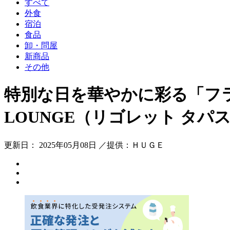
すべて
外食
宿泊
食品
卸・問屋
新商品
その他
特別な日を華やかに彩る「フラワ
LOUNGE（リゴレット タ
更新日： 2025年05月08日 ／提供：ＨＵＧＥ