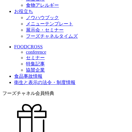
食物アレルギー
お役立ち
ノウハウブック
メニューテンプレート
展示会・セミナー
フーズチャネルタイムズ
FOODCROSS
conference
セミナー
特集記事
協賛企業
食品事故情報
衛生と表示の法令・制度情報
フーズチャネル会員特典