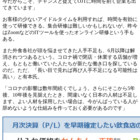
今だからこそ、チャンスと捉えてOJTに時間を割く企業も出
てきています」
お客様の少ないアイドルタイムを利用すれば、時間を有効に
使って研修できる。集合研修は難しいかもしれないが、昨今
はZoomなどのITツールを使ったオンライン研修という手も
ある。
また外食各社が頭を悩ませてきた人手不足も、6月以降は解
消されつつあるという。コロナ禍で閉店・休業する店舗が増
え、もともと働いていた人たちが新たな働き口を探している
のだ。ただ、「長い目で見れば再び人手不足になる可能性は
高い」と有本氏。
「コロナの影響は数年間続くでしょう。さらにそこから5年
後、10年後を見据えたとき、間違いなく日本の人材は不足し
ます。よい人材を採用したい場合は、今がんばっている人が
辞めないような仕組みを作っておく必要があるのです」