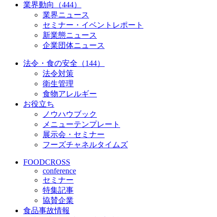
業界動向（444）
業界ニュース
セミナー・イベントレポート
新業態ニュース
企業団体ニュース
法令・食の安全（144）
法令対策
衛生管理
食物アレルギー
お役立ち
ノウハウブック
メニューテンプレート
展示会・セミナー
フーズチャネルタイムズ
FOODCROSS
conference
セミナー
特集記事
協賛企業
食品事故情報