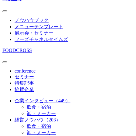
ノウハウブック
メニューテンプレート
展示会・セミナー
フーズチャネルタイムズ
FOODCROSS
conference
セミナー
特集記事
協賛企業
企業インタビュー（449）
飲食・宿泊
卸・メーカー
経営ノウハウ（203）
飲食・宿泊
卸・メーカー