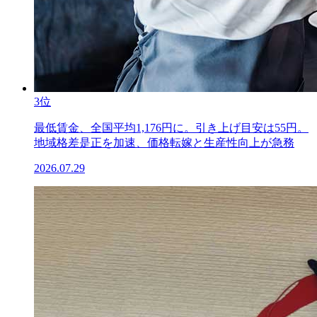
3位
最低賃金、全国平均1,176円に。引き上げ目安は55円。
地域格差是正を加速、価格転嫁と生産性向上が急務
2026.07.29