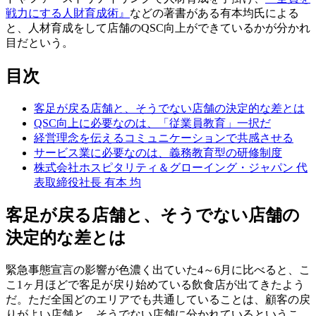
戦力にする人財育成術』
などの著書がある有本均氏による
と、人材育成をして店舗のQSC向上ができているかが分かれ
目だという。
目次
客足が戻る店舗と、そうでない店舗の決定的な差とは
QSC向上に必要なのは、「従業員教育」一択だ
経営理念を伝えるコミュニケーションで共感させる
サービス業に必要なのは、義務教育型の研修制度
株式会社ホスピタリティ＆グローイング・ジャパン 代
表取締役社長 有本 均
客足が戻る店舗と、そうでない店舗の
決定的な差とは
緊急事態宣言の影響が色濃く出ていた4～6月に比べると、こ
こ1ヶ月ほどで客足が戻り始めている飲食店が出てきたよう
だ。ただ全国どのエリアでも共通していることは、顧客の戻
りがよい店舗と、そうでない店舗に分かれているというこ