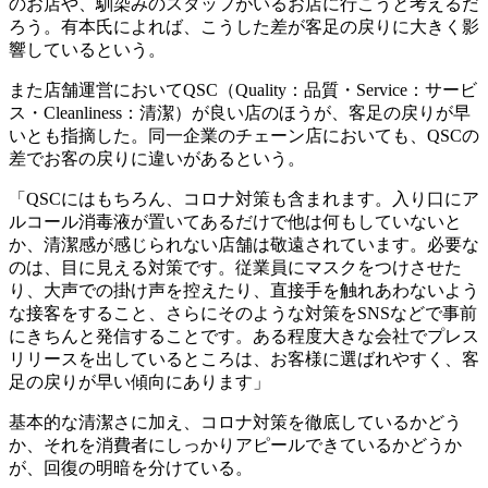
のお店や、馴染みのスタッフがいるお店に行こうと考えるだ
ろう。有本氏によれば、こうした差が客足の戻りに大きく影
響しているという。
また店舗運営においてQSC（Quality：品質・Service：サービ
ス・Cleanliness：清潔）が良い店のほうが、客足の戻りが早
いとも指摘した。同一企業のチェーン店においても、QSCの
差でお客の戻りに違いがあるという。
「QSCにはもちろん、コロナ対策も含まれます。入り口にア
ルコール消毒液が置いてあるだけで他は何もしていないと
か、清潔感が感じられない店舗は敬遠されています。必要な
のは、目に見える対策です。従業員にマスクをつけさせた
り、大声での掛け声を控えたり、直接手を触れあわないよう
な接客をすること、さらにそのような対策をSNSなどで事前
にきちんと発信することです。ある程度大きな会社でプレス
リリースを出しているところは、お客様に選ばれやすく、客
足の戻りが早い傾向にあります」
基本的な清潔さに加え、コロナ対策を徹底しているかどう
か、それを消費者にしっかりアピールできているかどうか
が、回復の明暗を分けている。