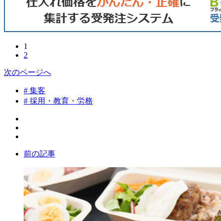
1
2
次のページへ
# 集客
# 採用・教育・労務
前の記事