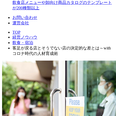
飲食店メニューや卸向け商品カタログのテンプレート
が200種類以上
お問い合わせ
運営会社
TOP
経営ノウハウ
飲食・宿泊
客足が戻る店とそうでない店の決定的な差とは～with
コロナ時代の人材育成術