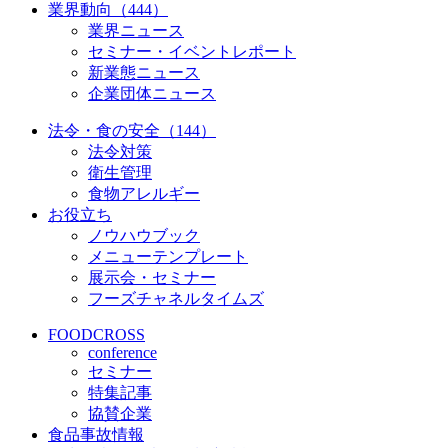
業界動向（444）
業界ニュース
セミナー・イベントレポート
新業態ニュース
企業団体ニュース
法令・食の安全（144）
法令対策
衛生管理
食物アレルギー
お役立ち
ノウハウブック
メニューテンプレート
展示会・セミナー
フーズチャネルタイムズ
FOODCROSS
conference
セミナー
特集記事
協賛企業
食品事故情報