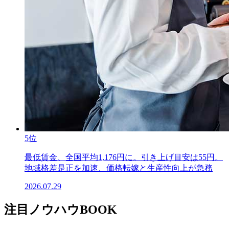
5位
最低賃金、全国平均1,176円に。引き上げ目安は55円。
地域格差是正を加速、価格転嫁と生産性向上が急務
2026.07.29
注目ノウハウBOOK