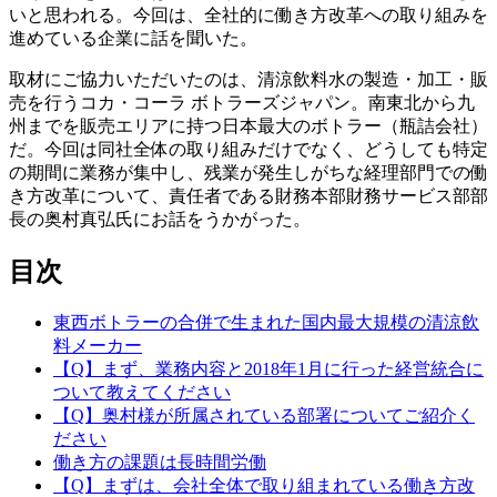
いと思われる。今回は、全社的に働き方改革への取り組みを
進めている企業に話を聞いた。
取材にご協力いただいたのは、清涼飲料水の製造・加工・販
売を行うコカ・コーラ ボトラーズジャパン。南東北から九
州までを販売エリアに持つ日本最大のボトラー（瓶詰会社）
だ。今回は同社全体の取り組みだけでなく、どうしても特定
の期間に業務が集中し、残業が発生しがちな経理部門での働
き方改革について、責任者である財務本部財務サービス部部
長の奥村真弘氏にお話をうかがった。
目次
東西ボトラーの合併で生まれた国内最大規模の清涼飲
料メーカー
【Q】まず、業務内容と2018年1月に行った経営統合に
ついて教えてください
【Q】奥村様が所属されている部署についてご紹介く
ださい
働き方の課題は長時間労働
【Q】まずは、会社全体で取り組まれている働き方改