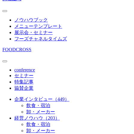
ノウハウブック
メニューテンプレート
展示会・セミナー
フーズチャネルタイムズ
FOODCROSS
conference
セミナー
特集記事
協賛企業
企業インタビュー（449）
飲食・宿泊
卸・メーカー
経営ノウハウ（203）
飲食・宿泊
卸・メーカー