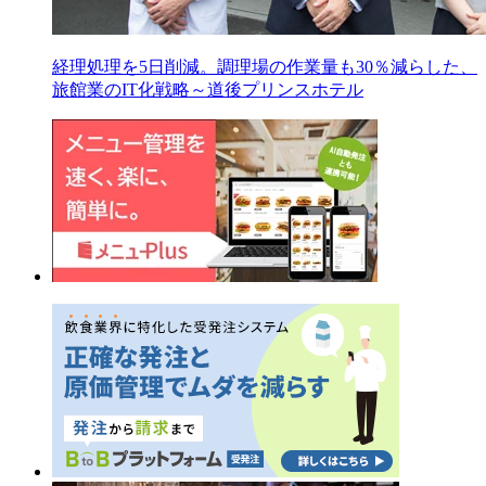
経理処理を5日削減。調理場の作業量も30％減らした、
旅館業のIT化戦略～道後プリンスホテル