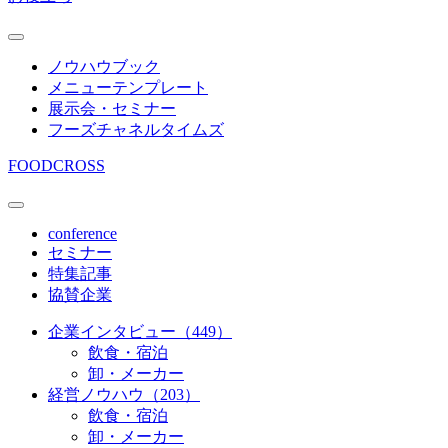
ノウハウブック
メニューテンプレート
展示会・セミナー
フーズチャネルタイムズ
FOODCROSS
conference
セミナー
特集記事
協賛企業
企業インタビュー（449）
飲食・宿泊
卸・メーカー
経営ノウハウ（203）
飲食・宿泊
卸・メーカー