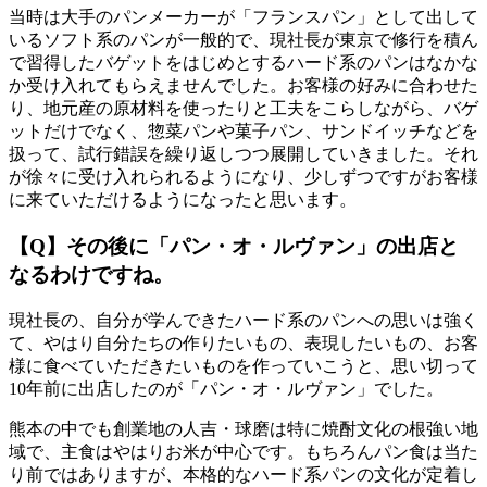
当時は大手のパンメーカーが「フランスパン」として出して
いるソフト系のパンが一般的で、現社長が東京で修行を積ん
で習得したバゲットをはじめとするハード系のパンはなかな
か受け入れてもらえませんでした。お客様の好みに合わせた
り、地元産の原材料を使ったりと工夫をこらしながら、バゲ
ットだけでなく、惣菜パンや菓子パン、サンドイッチなどを
扱って、試行錯誤を繰り返しつつ展開していきました。それ
が徐々に受け入れられるようになり、少しずつですがお客様
に来ていただけるようになったと思います。
【Q】その後に「パン・オ・ルヴァン」の出店と
なるわけですね。
現社長の、自分が学んできたハード系のパンへの思いは強く
て、やはり自分たちの作りたいもの、表現したいもの、お客
様に食べていただきたいものを作っていこうと、思い切って
10年前に出店したのが「パン・オ・ルヴァン」でした。
熊本の中でも創業地の人吉・球磨は特に焼酎文化の根強い地
域で、主食はやはりお米が中心です。もちろんパン食は当た
り前ではありますが、本格的なハード系パンの文化が定着し