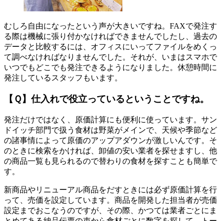
むしろ自由になったという声が大きいですね。FAXで発注す
る際は機械に張り付かなければできませんでしたし、過去の
データと比較するには、オフィスにいってファイルをめくっ
て調べなければなりませんでした。それが、いまはスマホで
いつでもどこでも発注できるようになりました。休憩時間に
発注しているスタッフもいます。
【Ｑ】仕入れで役立っているということですね。
発注だけではなく、原価計算にも便利に使っています。サン
ドイッチ部門で扱う食材は野菜がメインで、天候や季節など
の諸事情によって原価のアップアダウンが激しいんです。そ
のときに検索をかければ、卸値の安い業者を探せますし、他
の商品一覧も見られるので替わりの食材を探すことも簡単で
す。
新商品やリニューアル商品をだすときには必ず原価計算を行
って、売価を設定しています。商品を開発した担当者が売価
設定までおこなうのですが、その際、かつては業者ごとにま
とめてある納品伝票の束から食材ごとに数字を探して、トー