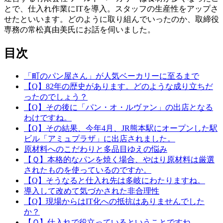
とで、仕入れ作業にITを導入。スタッフの生産性をアップさ
せたといいます。どのように取り組んでいったのか、取締役
専務の常松真由美氏にお話を伺いました。
目次
「町のパン屋さん」が人気ベーカリーに至るまで
【Q】82年の歴史があります。どのような成り立ちだ
ったのでしょう？
【Q】その後に「パン・オ・ルヴァン」の出店となる
わけですね。
【Q】その結果、今年4月、JR熊本駅にオープンした駅
ビル「アミュプラザ」に出店されました。
原材料へのこだわりと多品目ゆえの悩み
【Ｑ】本格的なパンを焼く場合、やはり原材料は厳選
されたものを使っているのですか。
【Q】そうなると仕入れ先は多岐にわたりますね。
導入して改めて気づかされた非合理性
【Q】現場からはIT化への抵抗はありませんでした
か？
【Ｑ】仕入れで役立っているということですね。