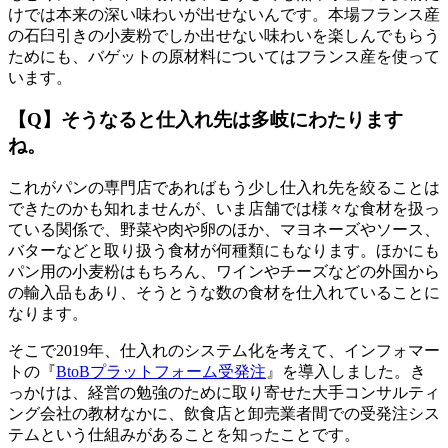
けでは本来の深い味わいが出せないんです。本場フランス産
の石臼引きの小麦粉でしか出せない味わいを楽しんでもらう
ためにも、バゲットの原材料についてはフランス産を使って
います。
【Q】そうなると仕入れ先は多岐にわたります
ね。
これがパンの専門店であればもう少し仕入れ先を絞ることは
できたのかも知れませんが、いま店舗では様々な食材を扱っ
ている関係で、野菜や肉や卵のほか、マヨネーズやソース、
バターなどと取り扱う食材が何種類にもなります。ほかにも
パン用の小麦粉はもちろん、ワインやチーズなどの外国から
の輸入品もあり、そうとうな数の食材を仕入れていることに
なります。
そこで2019年、仕入れのシステム化を考えて、インフォマー
トの『
BtoBプラットフォーム受発注
』を導入しました。き
っかけは、経営の勉強のために取り寄せた大手コンサルティ
ング会社の教材なかに、飲食店と卸売業者間での受発注シス
テムという仕組みがあることを知ったことです。