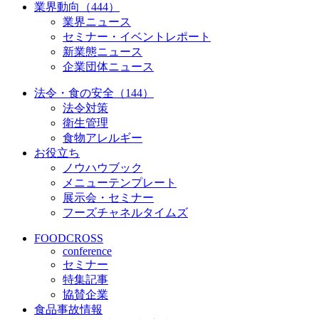
業界動向（444）
業界ニュース
セミナー・イベントレポート
新業態ニュース
企業団体ニュース
法令・食の安全（144）
法令対策
衛生管理
食物アレルギー
お役立ち
ノウハウブック
メニューテンプレート
展示会・セミナー
フーズチャネルタイムズ
FOODCROSS
conference
セミナー
特集記事
協賛企業
食品事故情報