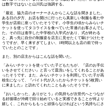
は数字ではないと山川氏は強調する。
「最近、協力店のオーナーさんからこんな話を聞きました。
ある日の夕方、お店を開けに行ったら真新しい制服を着た中
学生が店前に座っていたそうです。小学生の頃からみらいチ
ケットを使ってタコライスを食べていた常連のお客さんでし
た。その日は進学した中学校の入学式があり、式が終わる
と、真っ先に自分の制服姿を店主に見せたくて駆けつけたそ
うですが、早く来すぎてしまい、1時間以上も店の前で待っ
ていたとのことです」
また、別の店主からはこんな話を聞いた。
「みらいチケットを使っていた子どもたちが、『店のお手伝
いをさせてください』と言って皿洗いをしてくれることがあ
ったそうです。また、みらいチケットを利用していた子が高
校生になって、『バイト代が入ったからチケットを5枚買い
に来ました』と訪れてくれたこともあったそうです。
『おいしかった、ありがとう』の気持ちが次世代へとつなが
る好循環が沖縄で回り始めていると実感できることが何より
嬉しく、これからももっと頑張らなければという気持ちにさ