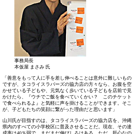
事務局長
本仮屋 まさみ 氏
「善意をもって人に手を差し伸べることは意外に難しいもの
ですが、タコライスラバーズの協力店の方々なら、お腹を空
かせている子どもや、元気なく歩いている子どもを店前で見
かけたら、『ウチでご飯を食べていくかい？ このチケット
で食べられるよ』と気軽に声を掛けることができます。そこ
が、子どもたちの笑顔に繋がった理由だと思います」
山川氏が目指すのは、タコライスラバーズの協力店を、沖縄
県内のすべての小学校区に普及させることだ。現在、その達
成率は40％弱で、まだまだ伸びしろはある。ただ、肝心なの