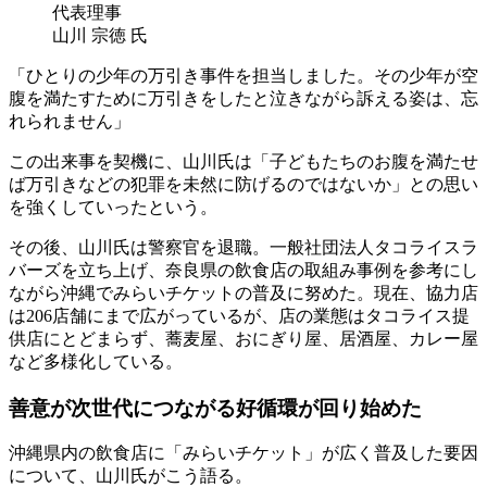
代表理事
山川 宗徳 氏
「ひとりの少年の万引き事件を担当しました。その少年が空
腹を満たすために万引きをしたと泣きながら訴える姿は、忘
れられません」
この出来事を契機に、山川氏は「子どもたちのお腹を満たせ
ば万引きなどの犯罪を未然に防げるのではないか」との思い
を強くしていったという。
その後、山川氏は警察官を退職。一般社団法人タコライスラ
バーズを立ち上げ、奈良県の飲食店の取組み事例を参考にし
ながら沖縄でみらいチケットの普及に努めた。現在、協力店
は206店舗にまで広がっているが、店の業態はタコライス提
供店にとどまらず、蕎麦屋、おにぎり屋、居酒屋、カレー屋
など多様化している。
善意が次世代につながる好循環が回り始めた
沖縄県内の飲食店に「みらいチケット」が広く普及した要因
について、山川氏がこう語る。