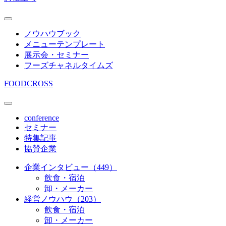
ノウハウブック
メニューテンプレート
展示会・セミナー
フーズチャネルタイムズ
FOODCROSS
conference
セミナー
特集記事
協賛企業
企業インタビュー（449）
飲食・宿泊
卸・メーカー
経営ノウハウ（203）
飲食・宿泊
卸・メーカー