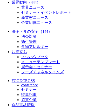
業界動向（444）
業界ニュース
セミナー・イベントレポート
新業態ニュース
企業団体ニュース
法令・食の安全（144）
法令対策
衛生管理
食物アレルギー
お役立ち
ノウハウブック
メニューテンプレート
展示会・セミナー
フーズチャネルタイムズ
FOODCROSS
conference
セミナー
特集記事
協賛企業
食品事故情報