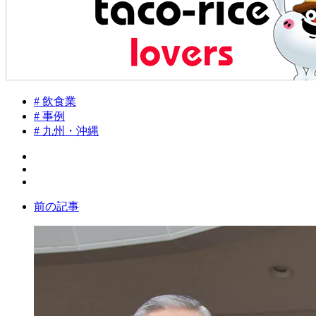
# 飲食業
# 事例
# 九州・沖縄
前の記事