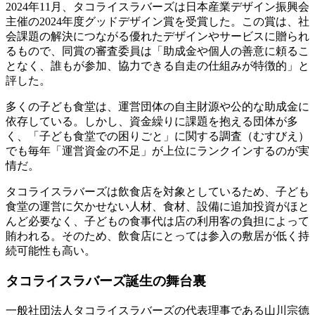
2024年11月、タコライスラバーズは日本産業デザイン振興会
主催の2024年度グッドデザイン賞を受賞した。この賞は、社
会課題の解決につながる優れたデザインやサービスに贈られ
るもので、同賞の審査委員は「助成金や個人の善意に頼るこ
となく、誰もが参加、協力できる自走の仕組みが特徴的」と
評した。
多くの子ども食堂は、運営団体の自主財源や公的な助成金に
依存している。しかし、資金繰りに課題を抱える団体が多
く、「子ども食堂での困りごと」に関する調査（むすびえ）
でも毎年「運営資金の不足」が上位にランクインするのが実
情だ。
タコライスラバーズは飲食店を対象としているため、子ども
食堂の運営に欠かせない人材、食材、設備に追加投資がほと
んど必要なく、子どもの食事代は店の利用客の負担によって
賄われる。そのため、飲食店にとっては参入の敷居が低く持
続可能性も高い。
タコライスラバーズ誕生の舞台裏
一般社団法人タコライスラバーズの代表理事である山川宗德