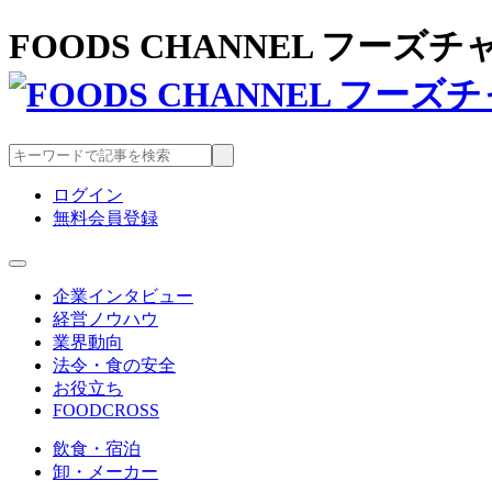
FOODS CHANNEL フー
ログイン
無料会員登録
企業インタビュー
経営ノウハウ
業界動向
法令・食の安全
お役立ち
FOODCROSS
飲食・宿泊
卸・メーカー