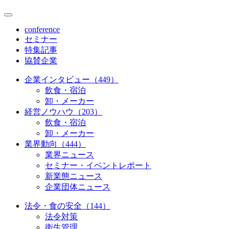
conference
セミナー
特集記事
協賛企業
企業インタビュー（449）
飲食・宿泊
卸・メーカー
経営ノウハウ（203）
飲食・宿泊
卸・メーカー
業界動向（444）
業界ニュース
セミナー・イベントレポート
新業態ニュース
企業団体ニュース
法令・食の安全（144）
法令対策
衛生管理