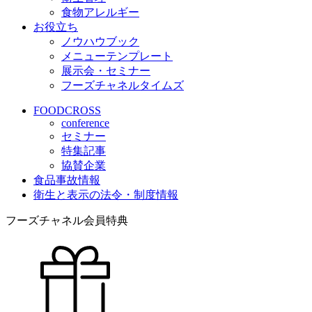
食物アレルギー
お役立ち
ノウハウブック
メニューテンプレート
展示会・セミナー
フーズチャネルタイムズ
FOODCROSS
conference
セミナー
特集記事
協賛企業
食品事故情報
衛生と表示の法令・制度情報
フーズチャネル会員特典