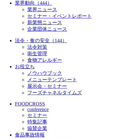
業界動向（444）
業界ニュース
セミナー・イベントレポート
新業態ニュース
企業団体ニュース
法令・食の安全（144）
法令対策
衛生管理
食物アレルギー
お役立ち
ノウハウブック
メニューテンプレート
展示会・セミナー
フーズチャネルタイムズ
FOODCROSS
conference
セミナー
特集記事
協賛企業
食品事故情報