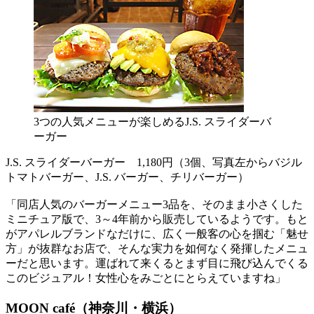
3つの人気メニューが楽しめるJ.S. スライダーバ
ーガー
J.S. スライダーバーガー 1,180円（3個、写真左からバジル
トマトバーガー、J.S. バーガー、チリバーガー）
「同店人気のバーガーメニュー3品を、そのまま小さくした
ミニチュア版で、3～4年前から販売しているようです。もと
がアパレルブランドなだけに、広く一般客の心を掴む「魅せ
方」が抜群なお店で、そんな実力を如何なく発揮したメニュ
ーだと思います。運ばれて来くるとまず目に飛び込んでくる
このビジュアル！女性心をみごとにとらえていますね」
MOON café（神奈川・横浜）