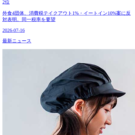
2位
外食4団体、消費税テイクアウト1%・イートイン10%案に反
対表明。同一税率を要望
2026-07-16
最新ニュース