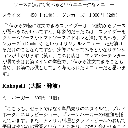
ソースに漬けて食べるというユニークなメニュー
スライダー 450円（1個）、ダンカーズ 1,000円（2個）
「1個から気軽に注文できるスライダーは、5種類からソース
が選べるのがいいですね。印象的だったのは、スライダーを
クリームソースかトマトソースにドボンと漬けて食べる、ダ
ンカーズ（Dunkers）というオリジナルメニュー。ただ漬け
るだけのことなんですが、実際にやってみるとかなりテンシ
ョンが上がります（笑）。このお店は、フレアバーテンダー
が居て夜はお酒メインの業態で、1個から注文できることも
含め、お酒のお供としてよく考えられたメニューだと思いま
す」
Kokopelli（大阪・難波）
ミニバーガー 390円（1個）
「こちらも、セットではなく単品売りのスタイルで、プルド
ポーク、スロッピージョー、プレーンバーガーの3種類を揃
えています。また、アメリカ料理とクラフトビールのお店で
平日は夜のみの営業ということもあり、お酒と合わせること