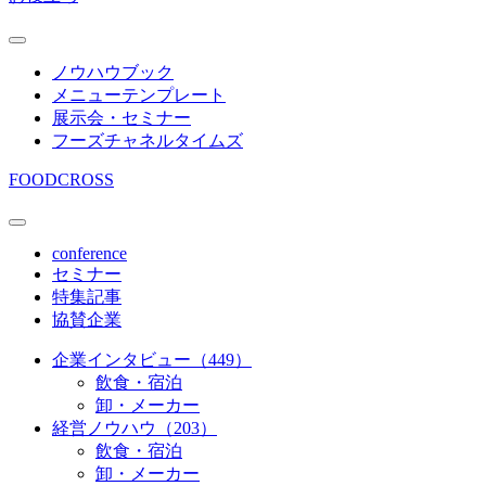
ノウハウブック
メニューテンプレート
展示会・セミナー
フーズチャネルタイムズ
FOODCROSS
conference
セミナー
特集記事
協賛企業
企業インタビュー（449）
飲食・宿泊
卸・メーカー
経営ノウハウ（203）
飲食・宿泊
卸・メーカー