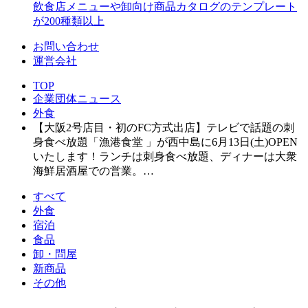
飲食店メニューや卸向け商品カタログのテンプレート
が200種類以上
お問い合わせ
運営会社
TOP
企業団体ニュース
外食
【大阪2号店目・初のFC方式出店】テレビで話題の刺
身食べ放題「漁港食堂 」が西中島に6月13日(土)OPEN
いたします！ランチは刺身食べ放題、ディナーは大衆
海鮮居酒屋での営業。…
すべて
外食
宿泊
食品
卸・問屋
新商品
その他