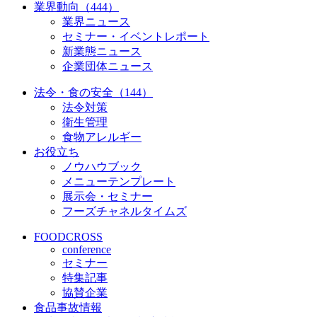
業界動向（444）
業界ニュース
セミナー・イベントレポート
新業態ニュース
企業団体ニュース
法令・食の安全（144）
法令対策
衛生管理
食物アレルギー
お役立ち
ノウハウブック
メニューテンプレート
展示会・セミナー
フーズチャネルタイムズ
FOODCROSS
conference
セミナー
特集記事
協賛企業
食品事故情報