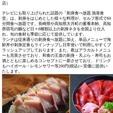
店）
テレビにも取り上げられた話題の「刺身食べ放題 漁港食
堂」は、刺身をはじめとした様々な料理が、セルフ形式で60
分間食べ放題です。長崎県や高知県大月町の蓄養本鮪、高知
県宿毛の鰤など日々8種類以上の刺身ネタを全国より仕入
れ、旬の食材も季節に応じて提供しています。
ランチは従来通りの刺身食べ放題に加え、単品メニューで海
鮮丼や刺身定食もラインナップし日常使いで利用しやすくブ
ラッシュアップしております。また、夜はアラカルトメニュ
ーも充実させており、和食の王道の刺身・天ぷら・寿司もお
酒とともに楽しめるコンセプトに一新させており、ドリンク
もハイボール・レモンサワー等290円(税込)～安価に提供い
たします。