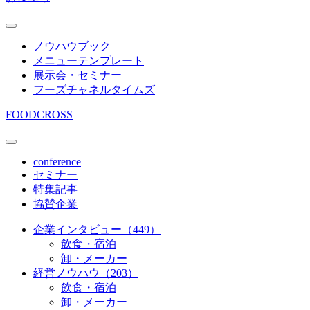
ノウハウブック
メニューテンプレート
展示会・セミナー
フーズチャネルタイムズ
FOODCROSS
conference
セミナー
特集記事
協賛企業
企業インタビュー（449）
飲食・宿泊
卸・メーカー
経営ノウハウ（203）
飲食・宿泊
卸・メーカー