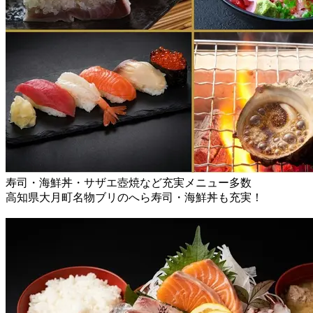
寿司・海鮮丼・サザエ壺焼など充実メニュー多数
高知県大月町名物ブリのへら寿司・海鮮丼も充実！