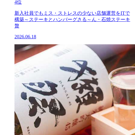
4位
新入社員でもミス・ストレスの少ない店舗運営をITで
構築～ステーキとハンバーグさる～ん・石焼ステーキ
贅
2026.06.18