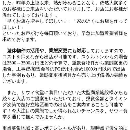
した。昨年の上陸以来、熱が冷めることなく、依然大変多く
のお客様にご来店をいただいておりまして、お店にお客様が
溢れてしまっております...
「早くお店を増やしてほしい！」「家の近くにお店を作って
ほしい！」
といったお声がけを毎日頂いており、早急に加盟希望者様を
求めております。
遊休物件の活用や、業態変更にも対応
しておりますので、
コストを抑えながら出店が可能です。スケルトンからの場合
は2500～3500万円ほどの予算で、重飲食物件から業態変更の
場合、工事費/加盟金等のFC費用も含め1000万円以内で出店
した事例もあり、業態変更後初月から売り上げ倍増の実績も
ございます。
また、サウィ食堂に着目いただいた大型商業施設様からも
続々と入店のご提案をいただいており、投資金額とタイミン
グ次第で超好立地区画での出店をご案内することも可能で
す！今大注目の業態でしか得られないチャンスを、サウィ食
堂を通じて掴んでみませんか。
重点募集地域：高いポテンシャルがあり、現時点で優先的に