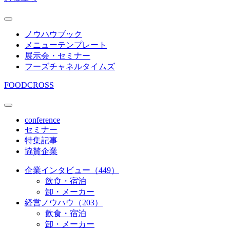
ノウハウブック
メニューテンプレート
展示会・セミナー
フーズチャネルタイムズ
FOODCROSS
conference
セミナー
特集記事
協賛企業
企業インタビュー（449）
飲食・宿泊
卸・メーカー
経営ノウハウ（203）
飲食・宿泊
卸・メーカー