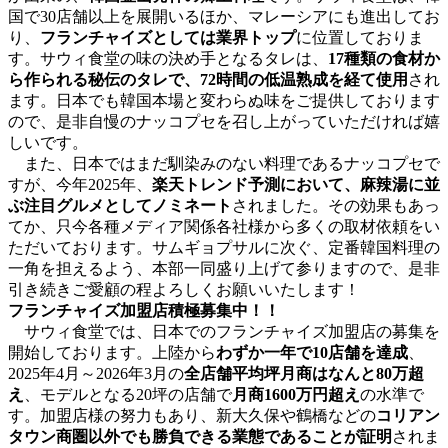
国で30店舗以上を展開いるほか、マレーシアにも進出してお
り、
フランチャイズとしては業界トップ
に位置しておりま
す。サウィ食堂の味の決め手となるタレは、
17種類の食材か
ら作られる秘伝のタレで、72時間の低温熟成を経て使用
され
ます。日本でも韓国本場と変わらぬ味をご提供しております
ので、是非自慢のナッコプセを召し上がっていただければ嬉
しいです。
また、日本ではまだ馴染みのない料理であるナッコプセで
すが、今年2025年、
楽天トレンド予測において、麻辣湯に並
ぶ注目グルメとしてノミネート
されました。その効果もあっ
てか、只今各種メディア関係各社様から多くの取材依頼をい
ただいております。サムギョプサルに次ぐ、定番韓国料理の
一角を担えるよう、本部一同盛り上げて参りますので、是非
引き続きご愛顧の程よろしくお願いいたします！
フランチャイズ加盟店積極募集中！！
サウィ食堂では、日本でのフランチャイズ加盟店の募集を
開始しております。上陸から
わずか一年で10店舗を達成
、
2025年4月～2026年3月の
全店舗平均坪月商はなんと80万超
え
、モデルとなる20坪の店舗で
月商1600万円超え
の水準で
す。加盟店様の努力もあり、新大久保や鶴橋などの
コリアン
タウン商圏以外でも勝負できる業態であることが証明
されま