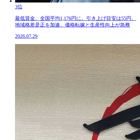
3位
最低賃金、全国平均1,176円に。引き上げ目安は55円。
地域格差是正を加速、価格転嫁と生産性向上が急務
2026.07.29