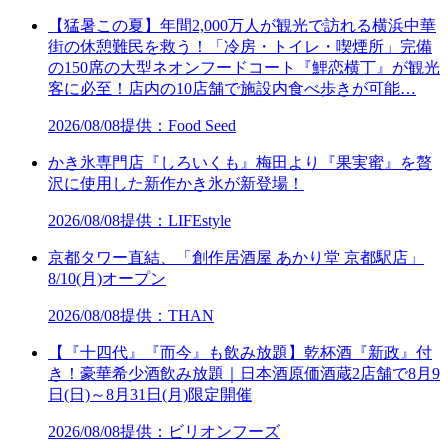
【猛暑この夏】年間2,000万人が観光で訪れる横浜中華
街の休憩難民を救う！「冷房・トイレ・喫煙所」完備
の150席の大型ネオンフードコート『鯉恋横丁』が観光
客に必至！店内の10店舗で施設内食べ歩きが可能…
2026/08/08
提供：Food Seed
かき氷専門店『しろいくも』梅田より『果実蜜』を贅
沢に使用した新作かき氷が新登場！
2026/08/08
提供：LIFEstyle
京都タワー直結、「創作居酒屋 あかり堂 京都駅店」
8/10(月)オープン
2026/08/08
提供：THAN
【『十四代』『而今』も飲み放題】乾杯酒『新政』付
き！豪華希少酒飲み放題｜日本酒原価酒蔵2店舗で8月9
日(日)～8月31日(月)限定開催
2026/08/08
提供：ビリオンフーズ