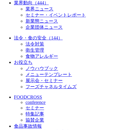
業界動向（444）
業界ニュース
セミナー・イベントレポート
新業態ニュース
企業団体ニュース
法令・食の安全（144）
法令対策
衛生管理
食物アレルギー
お役立ち
ノウハウブック
メニューテンプレート
展示会・セミナー
フーズチャネルタイムズ
FOODCROSS
conference
セミナー
特集記事
協賛企業
食品事故情報