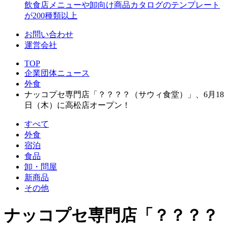
飲食店メニューや卸向け商品カタログのテンプレート
が200種類以上
お問い合わせ
運営会社
TOP
企業団体ニュース
外食
ナッコプセ専門店「？？？？（サウィ食堂）」、6月18
日（木）に高松店オープン！
すべて
外食
宿泊
食品
卸・問屋
新商品
その他
ナッコプセ専門店「？？？？